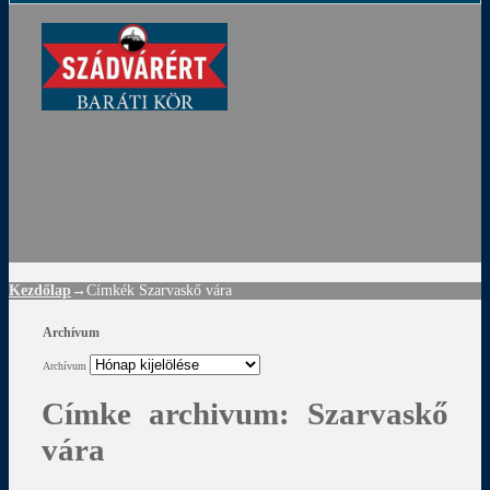
ádvár
d
!
Kezdőlap
→Címkék
Szarvaskő vára
Archívum
Archívum
Címke archivum:
Szarvaskő
vára