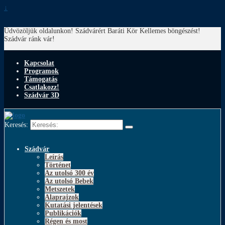
↓
Üdvözöljük oldalunkon! Szádvárért Baráti Kör
Kellemes böngészést!
Szádvár ránk vár!
Kapcsolat
Programok
Támogatás
Csatlakozz!
Szádvár 3D
Keresés:
Szádvár
Leírás
Történet
Az utolsó 300 év
Az utolsó Bebek
Metszetek
Alaprajzok
Kutatási jelentések
Publikációk
Régen és most