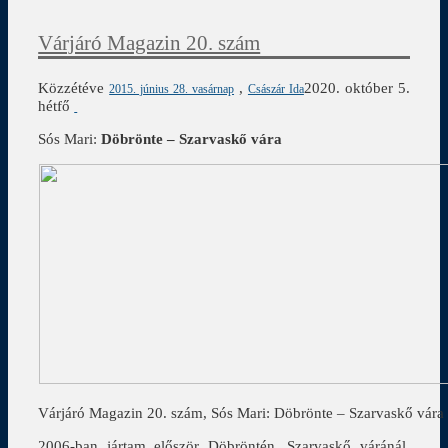
Várjáró Magazin 20. szám
Közzétéve
,
2020. október 5.
2015. június 28. vasárnap
Császár Ida
hétfő
Sós Mari:
Döbrönte – Szarvaskő vára
Várjáró Magazin 20. szám, Sós Mari: Döbrönte – Szarvaskő vára
2006-ban jártam először Döbröntén, Szarvaskő váránál.