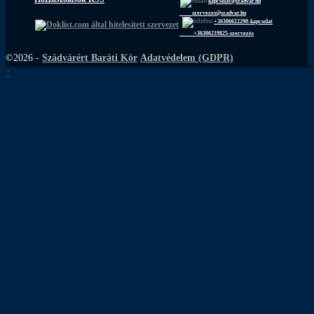
kapcsolat@szadvar.hu
szervezes@szadvar.hu
+36306622290-kapcsolat
+36306219825-szervezés
©2026 -
Szádvárért Baráti Kör
Adatvédelem (GDPR)
↑