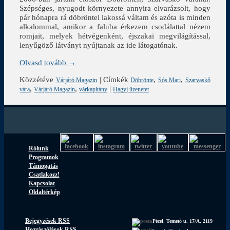
Szépséges, nyugodt környezete annyira elvarázsolt, hogy
pár hónapra rá döbröntei lakossá váltam és azóta is minden
alkalommal, amikor a faluba érkezem csodálattal nézem
romjait, melyek hétvégenként, éjszakai megvilágítással,
lenyűgöző látványt nyújtanak az ide látogatónak.
Olvasd tovább →
Közzétéve
|
Címkék
,
,
Várjáró Magazin
Döbrönte
Sós Mari
Szarvaskő
,
,
|
vára
Várjáró Magazin
várkapitány
Hagyj üzenetet
Rólunk
Programok
Támogatás
Csatlakozz!
Kapcsolat
Oldaltérkép
Bejegyzések RSS
Pécel, Temető u. 17/A, 2119
Hozzászólások RSS