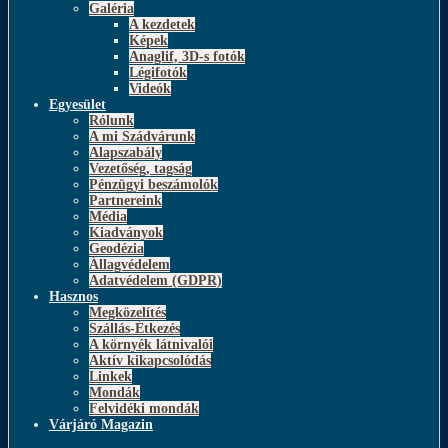
Galéria
A kezdetek
Képek
Anaglif, 3D-s fotók
Légifotók
Videók
Egyesület
Rólunk
A mi Szádvárunk
Alapszabály
Vezetőség, tagság
Pénzügyi beszámolók
Partnereink
Média
Kiadványok
Geodézia
Állagvédelem
Adatvédelem (GDPR)
Hasznos
Megközelítés
Szállás-Étkezés
A környék látnivalói
Aktív kikapcsolódás
Linkek
Mondák
Felvidéki mondák
Várjáró Magazin