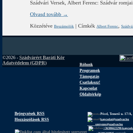
Szádvári Versek, Albert Ferenc: Szádvár romjai
Olvasd tovább →
Közzétéve
|
Címkék
,
Beszámolók
Albert Ferenc
Szádvá
©2026 -
Szádvárért Baráti Kör
Adatvédelem (GDPR)
Rólunk
Programok
Támogatás
Csatlakozz!
Kapcsolat
Oldaltérkép
Bejegyzések RSS
Pécel, Temető u. 17/A,
Hozzászólások RSS
kapcsolat@szadvar.hu
szervezes@szadvar.hu
+36306622290-kapcsol