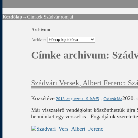
Kezdőlap
→Címkék
Szádvár romjai
Archívum
Archívum
Címke archivum:
Szádv
Szádvári Versek, Albert Ferenc: Sz
Közzétéve
,
2020. 
2013. augusztus 19. hétfő
Császár Ida
Már visszatérő vendégként köszönthettük újra S
bennünket egy verssel is. Fogadjátok szeretette