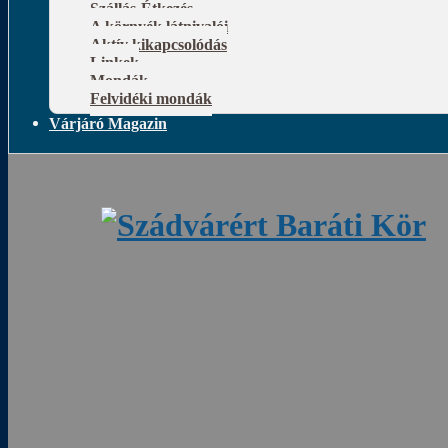
Szállás-Étkezés
A környék látnivalói
Aktív kikapcsolódás
Linkek
Mondák
Felvidéki mondák
Várjáró Magazin
Rád