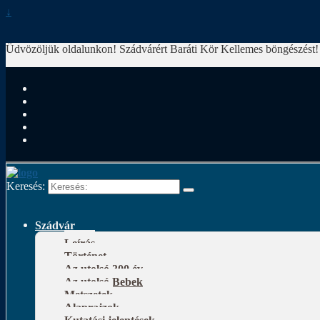
↓
Üdvözöljük oldalunkon! Szádvárért Baráti Kör
Kellemes böngészést!
Keresés:
Szádvár
Leírás
Történet
Az utolsó 300 év
Az utolsó Bebek
Metszetek
Alaprajzok
Kutatási jelentések