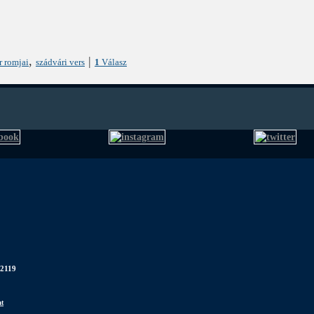
,
|
r romjai
szádvári vers
1
Válasz
 2119
at