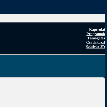
Kapcsolat
Programok
Támogatás
Csatlakozz!
Szádvár 3D