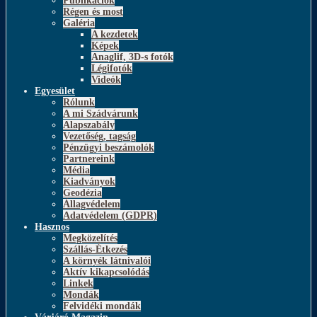
Publikációk
Régen és most
Galéria
A kezdetek
Képek
Anaglif, 3D-s fotók
Légifotók
Videók
Egyesület
Rólunk
A mi Szádvárunk
Alapszabály
Vezetőség, tagság
Pénzügyi beszámolók
Partnereink
Média
Kiadványok
Geodézia
Állagvédelem
Adatvédelem (GDPR)
Hasznos
Megközelítés
Szállás-Étkezés
A környék látnivalói
Aktív kikapcsolódás
Linkek
Mondák
Felvidéki mondák