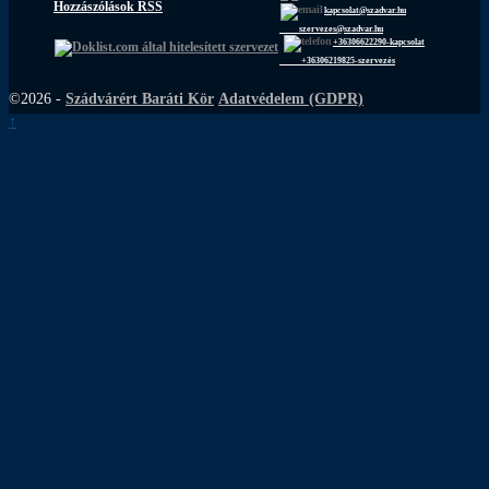
Hozzászólások RSS
kapcsolat@szadvar.hu
szervezes@szadvar.hu
+36306622290-kapcsolat
+36306219825-szervezés
©2026 -
Szádvárért Baráti Kör
Adatvédelem (GDPR)
↑