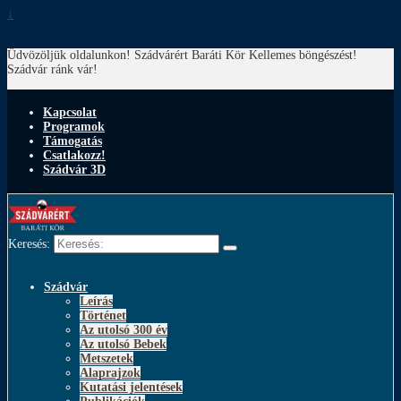
↓
Üdvözöljük oldalunkon! Szádvárért Baráti Kör
Kellemes böngészést!
Szádvár ránk vár!
Kapcsolat
Programok
Támogatás
Csatlakozz!
Szádvár 3D
Keresés:
Szádvár
Leírás
Történet
Az utolsó 300 év
Az utolsó Bebek
Metszetek
Alaprajzok
Kutatási jelentések