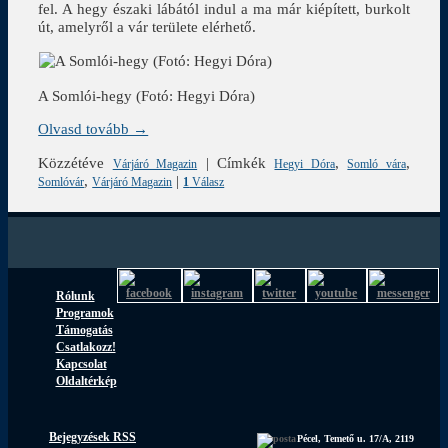
fel. A hegy északi lábától indul a ma már kiépített, burkolt
út, amelyről a vár területe elérhető.
A Somlói-hegy (Fotó: Hegyi Dóra)
Olvasd tovább →
Közzétéve
|
Címkék
,
,
Várjáró Magazin
Hegyi Dóra
Somló vára
,
|
Somlóvár
Várjáró Magazin
1
Válasz
Rólunk
Programok
Támogatás
Csatlakozz!
Kapcsolat
Oldaltérkép
Bejegyzések RSS
Pécel, Temető u. 17/A, 2119