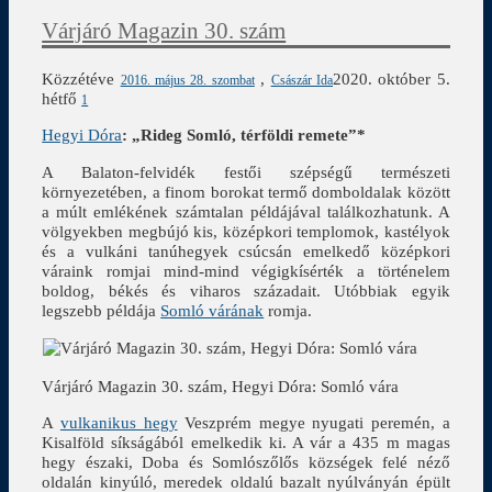
Várjáró Magazin 30. szám
Közzétéve
,
2020. október 5.
2016. május 28. szombat
Császár Ida
hétfő
1
Hegyi Dóra
:
„Rideg Somló, térföldi remete”*
A Balaton-felvidék festői szépségű természeti
környezetében, a finom borokat termő domboldalak között
a múlt emlékének számtalan példájával találkozhatunk. A
völgyekben megbújó kis, középkori templomok, kastélyok
és a vulkáni tanúhegyek csúcsán emelkedő középkori
váraink romjai mind-mind végigkísérték a történelem
boldog, békés és viharos századait. Utóbbiak egyik
legszebb példája
Somló várának
romja.
Várjáró Magazin 30. szám, Hegyi Dóra: Somló vára
A
vulkanikus hegy
Veszprém megye nyugati peremén, a
Kisalföld síkságából emelkedik ki. A vár a 435 m magas
hegy északi, Doba és Somlószőlős községek felé néző
oldalán kinyúló, meredek oldalú bazalt nyúlványán épült