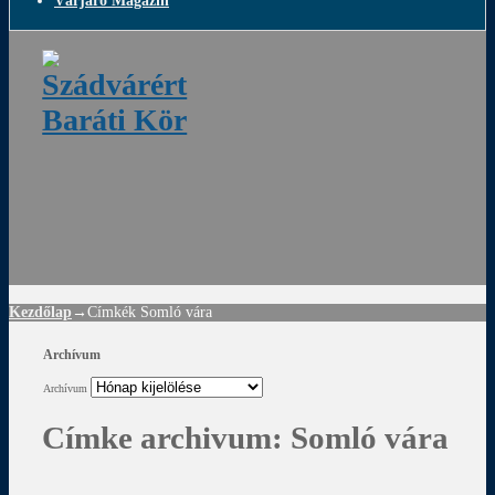
Várjáró Magazin
ádvár
d
!
Kezdőlap
→Címkék
Somló vára
Archívum
Archívum
Címke archivum:
Somló vára