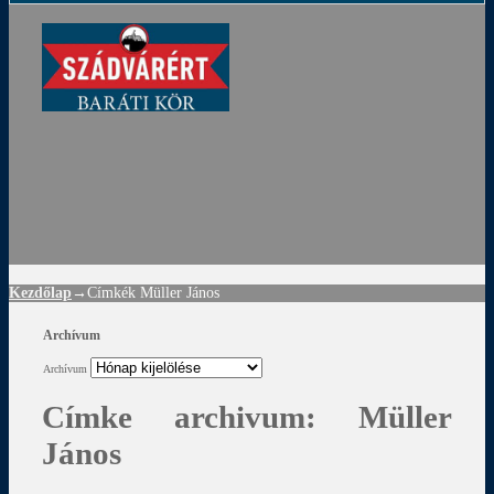
ádvár
d
!
Kezdőlap
→Címkék
Müller János
Archívum
Archívum
Címke archivum:
Müller
János