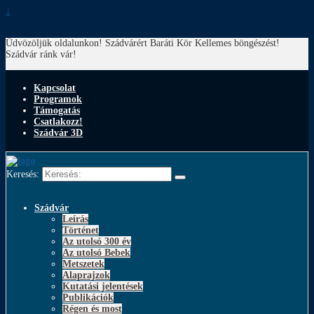
↓
Üdvözöljük oldalunkon! Szádvárért Baráti Kör
Kellemes böngészést!
Szádvár ránk vár!
Kapcsolat
Programok
Támogatás
Csatlakozz!
Szádvár 3D
Keresés:
Szádvár
Leírás
Történet
Az utolsó 300 év
Az utolsó Bebek
Metszetek
Alaprajzok
Kutatási jelentések
Publikációk
Régen és most