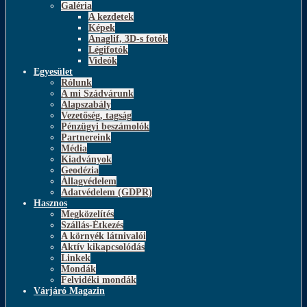
Galéria
A kezdetek
Képek
Anaglif, 3D-s fotók
Légifotók
Videók
Egyesület
Rólunk
A mi Szádvárunk
Alapszabály
Vezetőség, tagság
Pénzügyi beszámolók
Partnereink
Média
Kiadványok
Geodézia
Állagvédelem
Adatvédelem (GDPR)
Hasznos
Megközelítés
Szállás-Étkezés
A környék látnivalói
Aktív kikapcsolódás
Linkek
Mondák
Felvidéki mondák
Várjáró Magazin