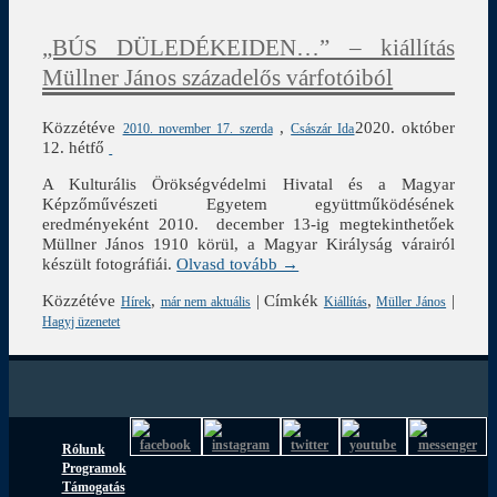
„BÚS DÜLEDÉKEIDEN…” – kiállítás
Müllner János századelős várfotóiból
Közzétéve
,
2020. október
2010. november 17. szerda
Császár Ida
12. hétfő
A Kulturális Örökségvédelmi Hivatal és a Magyar
Képzőművészeti Egyetem együttműködésének
eredményeként 2010. december 13-ig megtekinthetőek
Müllner János 1910 körül, a Magyar Királyság várairól
készült fotográfiái.
Olvasd tovább →
Közzétéve
,
|
Címkék
,
|
Hírek
már nem aktuális
Kiállítás
Müller János
Hagyj üzenetet
Rólunk
Programok
Támogatás