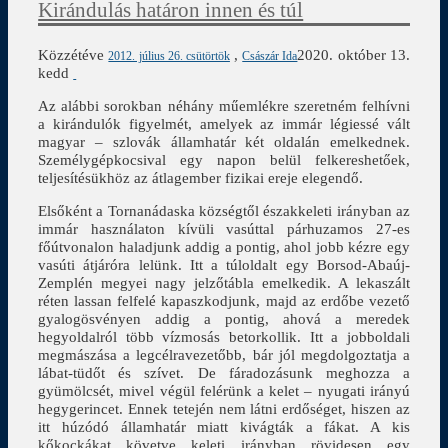
Kirándulás határon innen és túl
Közzétéve
,
2020. október 13.
2012. július 26. csütörtök
Császár Ida
kedd
Az alábbi sorokban néhány műemlékre szeretném felhívni
a kirándulók figyelmét, amelyek az immár légiessé vált
magyar – szlovák államhatár két oldalán emelkednek.
Személygépkocsival egy napon belül felkereshetőek,
teljesítésükhöz az átlagember fizikai ereje elegendő.
Elsőként a Tornanádaska községtől északkeleti irányban az
immár használaton kívüli vasúttal párhuzamos 27-es
főútvonalon haladjunk addig a pontig, ahol jobb kézre egy
vasúti átjáróra lelünk. Itt a túloldalt egy Borsod-Abaúj-
Zemplén megyei nagy jelzőtábla emelkedik. A lekaszált
réten lassan felfelé kapaszkodjunk, majd az erdőbe vezető
gyalogösvényen addig a pontig, ahová a meredek
hegyoldalról több vízmosás betorkollik. Itt a jobboldali
megmászása a legcélravezetőbb, bár jól megdolgoztatja a
lábat-tüdőt és szívet. De fáradozásunk meghozza a
gyümölcsét, mivel végül felérünk a kelet – nyugati irányú
hegygerincet. Ennek tetején nem látni erdőséget, hiszen az
itt húzódó államhatár miatt kivágták a fákat. A kis
kőkockákat követve keleti irányban rövidesen egy