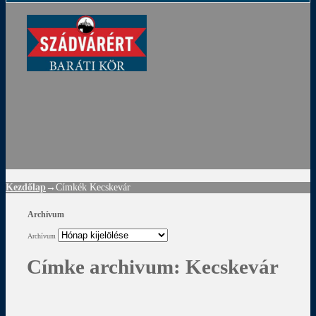
ádvár
d
!
Kezdőlap
→Címkék
Kecskevár
Archívum
Archívum
Címke archivum:
Kecskevár