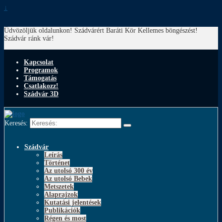
↓
Üdvözöljük oldalunkon! Szádvárért Baráti Kör
Kellemes böngészést!
Szádvár ránk vár!
Kapcsolat
Programok
Támogatás
Csatlakozz!
Szádvár 3D
Keresés:
Szádvár
Leírás
Történet
Az utolsó 300 év
Az utolsó Bebek
Metszetek
Alaprajzok
Kutatási jelentések
Publikációk
Régen és most