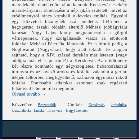
meredekebb emelkedőn rábukkanunk Kecskevár csekély
maradványaira. Elnevezése a nép ajkán született, mivel az
erődítményről nincs korabeli okleveles említés. Egyedül
egy közvetett bizonyíték szól mellette. 1345-ben a
hegygerinc északi oldalán elterülő Méhész jobbágyfalu
kapcsán Nagy Lajos király megparancsolta a görgői
várnépeknek, hogy szolgáltassák vissza az elbitorolt
földeket Méhészi Péter fia Jánosnak. Ez a birtok pedig a
Noghwarad {Nagyvárad} hegy alatt feküdt. Ez alapján
sejthető, hogy a XIV. század derekán már létezett {vagy
addigra már el is pusztult?} a Kecskevár. Az erődítmény
két részre bontható: egy négyszögletes, habarcsfalazatú
toronyra és azt övező árokra és kőfalra valamint a gerinc
tetején félkörben megfigyelhető, szárazon egymásra rakott
kőfalra. Pontosabb adatokat azonban csak régészeti
feltárással lehetne róla megtudni.
Olvasd tovább →
Közzétéve
|
Címkék
,
,
Beszámolók
Kecskevár
kirándulás
,
,
|
krasznahorka
Lucska
Torna vára
Hagyj üzenetet