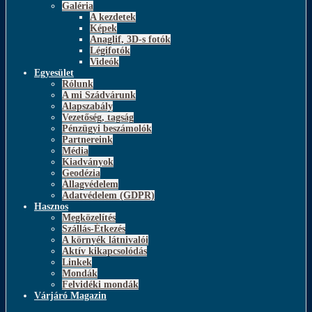
Galéria
A kezdetek
Képek
Anaglif, 3D-s fotók
Légifotók
Videók
Egyesület
Rólunk
A mi Szádvárunk
Alapszabály
Vezetőség, tagság
Pénzügyi beszámolók
Partnereink
Média
Kiadványok
Geodézia
Állagvédelem
Adatvédelem (GDPR)
Hasznos
Megközelítés
Szállás-Étkezés
A környék látnivalói
Aktív kikapcsolódás
Linkek
Mondák
Felvidéki mondák
Várjáró Magazin