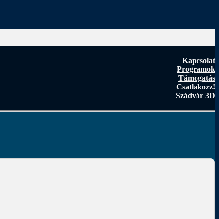
Kapcsolat
Programok
Támogatás
Csatlakozz!
Szádvár 3D