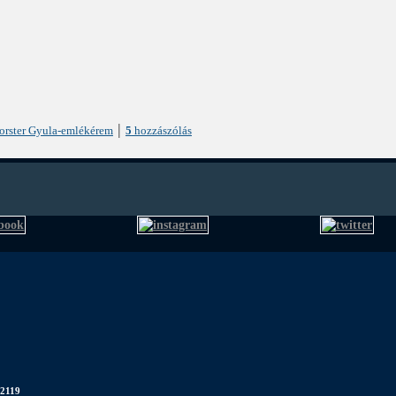
|
orster Gyula-emlékérem
5
hozzászólás
 2119