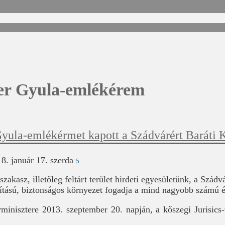
er Gyula-emlékérem
Gyula-emlékérmet kapott a Szádvárért Baráti 
8. január 17. szerda
5
kasz, illetőleg feltárt terület hirdeti egyesületünk, a Szádv
ítású, biztonságos környezet fogadja a mind nagyobb számú é
nisztere 2013. szeptember 20. napján, a kőszegi Jurisics