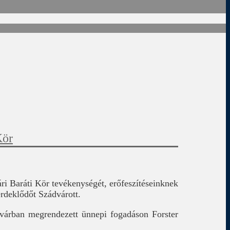
Kör
ári Baráti Kör tevékenységét, erőfeszítéseinknek
rdeklődőt Szádvárott.
-várban megrendezett ünnepi fogadáson Forster