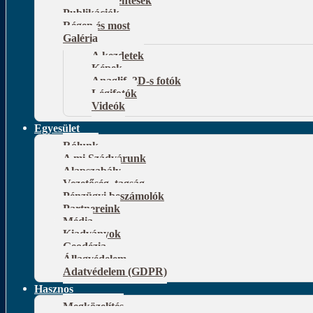
Publikációk
Régen és most
Galéria
A kezdetek
Képek
Anaglif, 3D-s fotók
Légifotók
Videók
Egyesület
Rólunk
A mi Szádvárunk
Alapszabály
Vezetőség, tagság
Pénzügyi beszámolók
Partnereink
Média
Kiadványok
Geodézia
Állagvédelem
Adatvédelem (GDPR)
Hasznos
Megközelítés