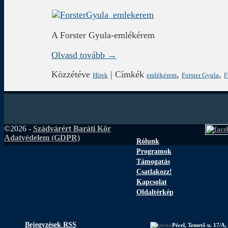
A Forster Gyula-emlékérem
Olvasd tovább →
Közzétéve
|
Címkék
,
,
Hírek
emlékérem
Forster Gyula
F
©2026 -
Szádvárért Baráti Kör
Adatvédelem (GDPR)
Rólunk
Programok
Támogatás
Csatlakozz!
Kapcsolat
Oldaltérkép
Bejegyzések RSS
Pécel, Temető u. 17/A,