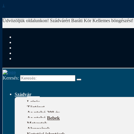
↓
Üdvözöljük oldalunkon! Szádvárért Baráti Kör
Kellemes böngészést!
Keresés:
Szádvár
Leírás
Történet
Az utolsó 300 év
Az utolsó Bebek
Metszetek
Alaprajzok
Kutatási jelentések