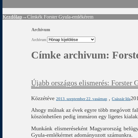
Kezdőlap
→Címkék
Forster Gyula-emlékérem
Archívum
Archívum
Címke archivum:
Forst
Újabb országos elismerés: Forster 
Közzétéve
,
201
2013. szeptember 22. vasárnap
Császár Ida
Ahogy múlnak az évek egyre több megóvott falsza
köszönhetően pedig immáron egy ligetes kialak
Munkánk elismeréseként Magyarország belügymi
Gyula-emlékérmet adományozott számunkra.