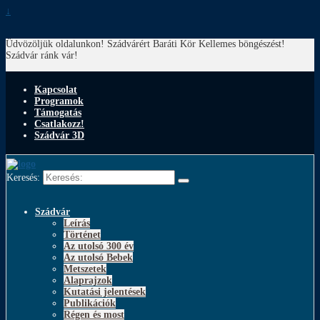
↓
Üdvözöljük oldalunkon! Szádvárért Baráti Kör
Kellemes böngészést!
Szádvár ránk vár!
Kapcsolat
Programok
Támogatás
Csatlakozz!
Szádvár 3D
Keresés:
Szádvár
Leírás
Történet
Az utolsó 300 év
Az utolsó Bebek
Metszetek
Alaprajzok
Kutatási jelentések
Publikációk
Régen és most