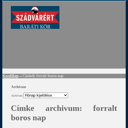
ádvár
d
!
Kezdőlap
→Címkék
forralt boros nap
Archívum
Archívum
Címke archivum:
forralt
boros nap