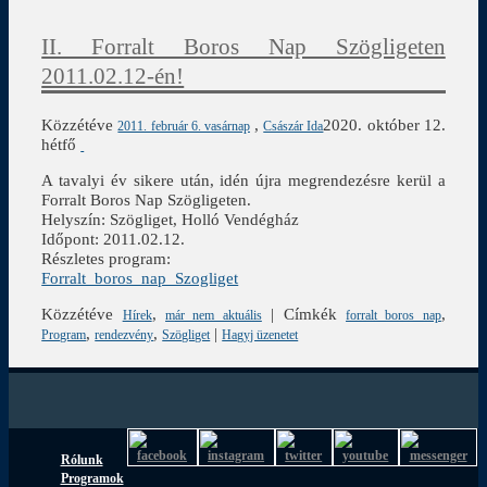
II. Forralt Boros Nap Szögligeten
2011.02.12-én!
Közzétéve
,
2020. október 12.
2011. február 6. vasárnap
Császár Ida
hétfő
A tavalyi év sikere után, idén újra megrendezésre kerül a
Forralt Boros Nap Szögligeten.
Helyszín: Szögliget, Holló Vendégház
Időpont: 2011.02.12.
Részletes program:
Forralt_boros_nap_Szogliget
Közzétéve
,
|
Címkék
,
Hírek
már nem aktuális
forralt boros nap
,
,
|
Program
rendezvény
Szögliget
Hagyj üzenetet
Rólunk
Programok