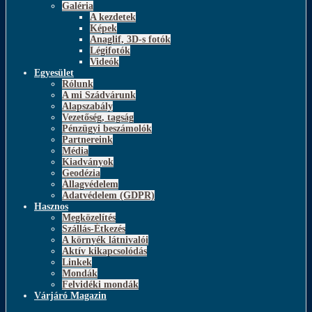
Galéria
A kezdetek
Képek
Anaglif, 3D-s fotók
Légifotók
Videók
Egyesület
Rólunk
A mi Szádvárunk
Alapszabály
Vezetőség, tagság
Pénzügyi beszámolók
Partnereink
Média
Kiadványok
Geodézia
Állagvédelem
Adatvédelem (GDPR)
Hasznos
Megközelítés
Szállás-Étkezés
A környék látnivalói
Aktív kikapcsolódás
Linkek
Mondák
Felvidéki mondák
Várjáró Magazin