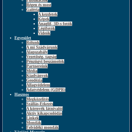
Publikációk
Régen és most
Galéria
A kezdetek
Képek
Anaglif, 3D-s fotók
Légifotók
Videók
Egyesület
Rólunk
A mi Szádvárunk
Alapszabály
Vezetőség, tagság
Pénzügyi beszámolók
Partnereink
Média
Kiadványok
Geodézia
Állagvédelem
Adatvédelem (GDPR)
Hasznos
Megközelítés
Szállás-Étkezés
A környék látnivalói
Aktív kikapcsolódás
Linkek
Mondák
Felvidéki mondák