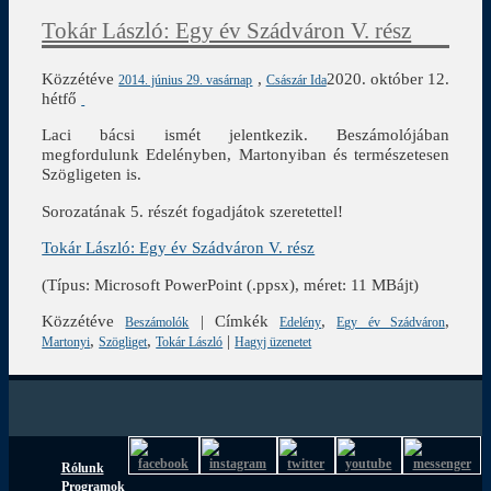
Tokár László: Egy év Szádváron V. rész
Közzétéve
,
2020. október 12.
2014. június 29. vasárnap
Császár Ida
hétfő
Laci bácsi ismét jelentkezik. Beszámolójában
megfordulunk Edelényben, Martonyiban és természetesen
Szögligeten is.
Sorozatának 5. részét fogadjátok szeretettel!
Tokár László: Egy év Szádváron V. rész
(Típus: Microsoft PowerPoint (.ppsx), méret: 11 MBájt)
Közzétéve
|
Címkék
,
,
Beszámolók
Edelény
Egy év Szádváron
,
,
|
Martonyi
Szögliget
Tokár László
Hagyj üzenetet
Rólunk
Programok