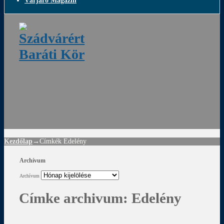
Várjáró Magazin
ádvár
d
!
Kezdőlap
→Címkék
Edelény
Archívum
Archívum
Címke archivum:
Edelény