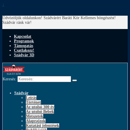
↓
Üdvözöljük oldalunkon! Szádvárért Baráti Kör
Kellemes böngészést!
Szádvár ránk vár!
Kapcsolat
Programok
Támogatás
Csatlakozz!
Szádvár 3D
Keresés:
Szádvár
Leírás
Történet
Az utolsó 300 év
Az utolsó Bebek
Metszetek
Alaprajzok
Kutatási jelentések