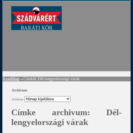
ádvár
d
!
Kezdőlap
→Címkék
Dél-lengyelországi várak
Archívum
Archívum
Címke archivum:
Dél-
lengyelországi várak