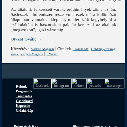
Az általunk felkeresett várak, erődítmények zöme az ún.
Sasfészek-erődrendszer része volt, ezek mára különböző
állapotban vannak a kiépített, modernizált kegyhelytől a
szállodaként is hasznosított palotán keresztül az általunk
„megszokott”, igazi várromig.
Olvasd tovább →
Közzétéve
|
Címkék
,
Várjáró Magazin
Császár Ida
Dél-lengyelországi
,
|
várak
Várjáró Magazin
1
Válasz
Rólunk
Programok
Támogatás
Csatlakozz!
Kapcsolat
Oldaltérkép
Bejegyzések RSS
Pécel, Temető u. 17/A, 2119