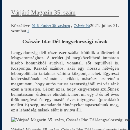
Várjáró Magazin 35. szám
Közzétéve
,
2021. július 31.
2016. október 30. vasárnap
Császár Ida
szombat
1
Császár Ida: Dél-lengyelországi várak
Lengyelország déli része ezer szállal kötődik a történelmi
Magyarországhoz. A terület jól megközelíthető immáron
kisebb honunkból autóval, vonattal, sőt repülővel is.
Központja, Krakkó számos, akár egy hosszú hétvégén
lebonyolítható tartalmas vártúra központja lehet. Egyrészt
kedvcsinálónak szánnám a cikket, másrészt szeretném
megmutatni, hogy autós turista szemszögéből mi vár ránk
ezen a területen. Célom az is, hogy kisgyerekes szülőknek
bemutassam: érdemes elindulni, mert mi egy 3 és fél éves
örökmozgóval és egy másfél éves totyogóval (pocaklakó
mellett is) szép, maradandó élményeket tapasztaltunk meg,
ez a lehetőség mások előtt is nyitva áll.
Várjáró Magazin 35. szám, Császár Ida: Dél-lengyelországi vára