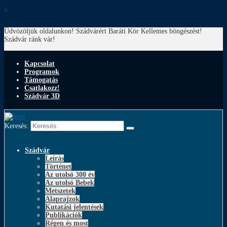
↓
Üdvözöljük oldalunkon! Szádvárért Baráti Kör
Kellemes böngészést!
Szádvár ránk vár!
Kapcsolat
Programok
Támogatás
Csatlakozz!
Szádvár 3D
Keresés:
Szádvár
Leírás
Történet
Az utolsó 300 év
Az utolsó Bebek
Metszetek
Alaprajzok
Kutatási jelentések
Publikációk
Régen és most