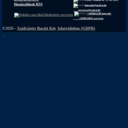
Hozzászólások RSS
kapcsolat@szadvar.hu
szervezes@szadvar.hu
+36306622290-kapcsolat
+36306219825-szervezés
©2026 -
Szádvárért Baráti Kör
Adatvédelem (GDPR)
↑