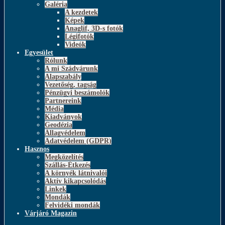
Galéria
A kezdetek
Képek
Anaglif, 3D-s fotók
Légifotók
Videók
Egyesület
Rólunk
A mi Szádvárunk
Alapszabály
Vezetőség, tagság
Pénzügyi beszámolók
Partnereink
Média
Kiadványok
Geodézia
Állagvédelem
Adatvédelem (GDPR)
Hasznos
Megközelítés
Szállás-Étkezés
A környék látnivalói
Aktív kikapcsolódás
Linkek
Mondák
Felvidéki mondák
Várjáró Magazin