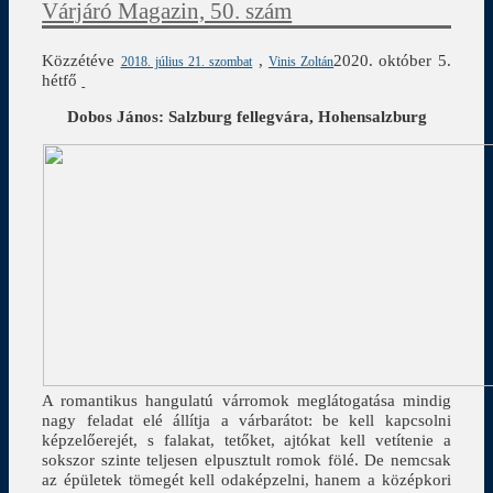
Várjáró Magazin, 50. szám
Közzétéve
,
2020. október 5.
2018. július 21. szombat
Vinis Zoltán
hétfő
Dobos János: Salzburg fellegvára, Hohensalzburg
A romantikus hangulatú várromok meglátogatása mindig
nagy feladat elé állítja a várbarátot: be kell kapcsolni
képzelőerejét, s falakat, tetőket, ajtókat kell vetítenie a
sokszor szinte teljesen elpusztult romok fölé. De nemcsak
az épületek tömegét kell odaképzelni, hanem a középkori