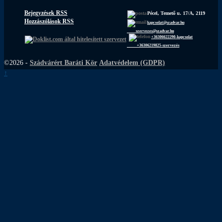
Bejegyzések RSS
Pécel, Temető u. 17/A, 2119
Hozzászólások RSS
kapcsolat@szadvar.hu
szervezes@szadvar.hu
+36306622290-kapcsolat
+36306219825-szervezés
©2026 -
Szádvárért Baráti Kör
Adatvédelem (GDPR)
↑