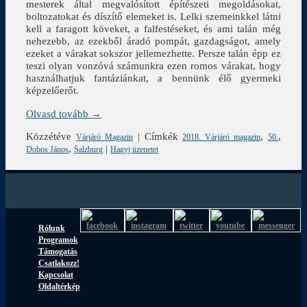
mesterek által megvalósított építészeti megoldásokat,
boltozatokat és díszítő elemeket is. Lelki szemeinkkel látni
kell a faragott köveket, a falfestéseket, és ami talán még
nehezebb, az ezekből áradó pompát, gazdagságot, amely
ezeket a várakat sokszor jellemezhette. Persze talán épp ez
teszi olyan vonzóvá számunkra ezen romos várakat, hogy
használhatjuk fantáziánkat, a bennünk élő gyermeki
képzelőerőt.
Olvasd tovább →
Közzétéve
|
Címkék
,
,
Várjáró Magazin
2018. Várjáró magazin
50.
,
|
Dobos János
Salzburg
Hagyj üzenetet
Rólunk
Programok
Támogatás
Csatlakozz!
Kapcsolat
Oldaltérkép