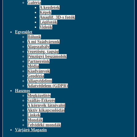
Galéria
A kezdetek
Képek
Anaglif, 3D-s fotók
Légifotók
Videók
Egyesület
Rólunk
A mi Szádvárunk
Alapszabály
Vezetőség, tagság
Pénzügyi beszámolók
Partnereink
Média
Kiadványok
Geodézia
Állagvédelem
Adatvédelem (GDPR)
Hasznos
Megközelítés
Szállás-Étkezés
A környék látnivalói
Aktív kikapcsolódás
Linkek
Mondák
Felvidéki mondák
Várjáró Magazin