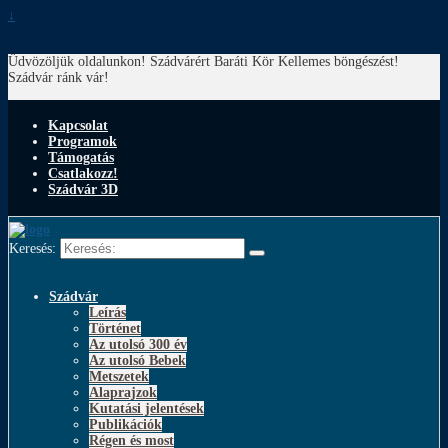
↓
Üdvözöljük oldalunkon! Szádvárért Baráti Kör
Kellemes böngészést!
Szádvár ránk vár!
Kapcsolat
Programok
Támogatás
Csatlakozz!
Szádvár 3D
Keresés:
Szádvár
Leírás
Történet
Az utolsó 300 év
Az utolsó Bebek
Metszetek
Alaprajzok
Kutatási jelentések
Publikációk
Régen és most