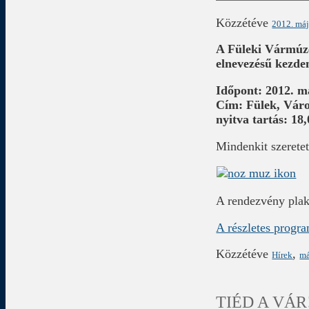
Közzétéve
2012. máj
A Füleki Vármúz
elnevezésű kezde
Időpont: 2012. m
Cím: Fülek, Váro
nyitva tartás: 18
Mindenkit szeretet
A rendezvény plak
A részletes progra
Közzétéve
,
Hírek
má
TIÉD A VÁR! 