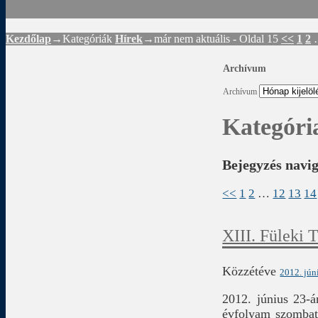
Kezdőlap
→Kategóriák
Hírek
→
már nem aktuális
- Oldal 15
<<
1
2
Archívum
Archívum
Kategóri
Bejegyzés navi
<<
1
2
…
12
13
14
XIII. Füleki 
Közzétéve
2012. jún
2012. június 23-
évfolyam szombato