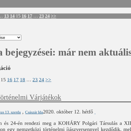
…
13
14
15
16
17
…
23
24
>>
a bejegyzései:
már nem aktuáli
gáció
15
16
17
18
…
23
24
>>
Történelmi Várjátékok
,
2020. október 12. hétfő
ius 13. szerda
Császár Ida
án és 24-én rendezi meg a KOHÁRY Polgári Társulás a XIII
n egy nemzetközi történelmi íjászversennyel kezdődik, mel