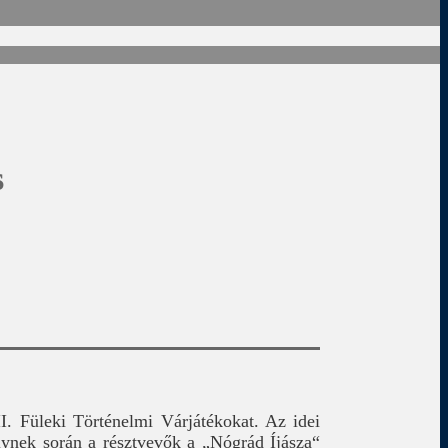
s
. Füleki Történelmi Várjátékokat. Az idei
ynek során a résztvevők a „Nógrád Íjásza“