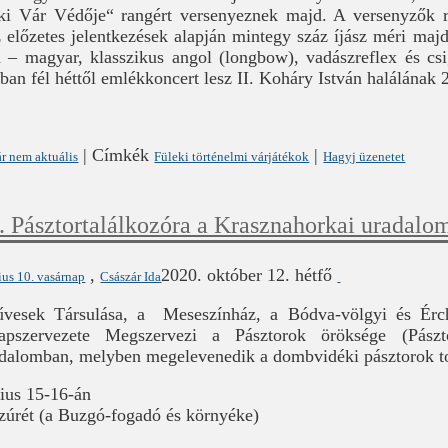
ki Vár Védője“ rangért versenyeznek majd. A versenyzők re
 előzetes jelentkezések alapján mintegy száz íjász méri majd
 – magyar, klasszikus angol (longbow), vadászreflex és csi
an fél héttől emlékkoncert lesz II. Koháry István halálának 
|
Címkék
|
r nem aktuális
Füleki történelmi várjátékok
Hagyj üzenetet
. Pásztortalálkozóra a Krasznahorkai uradalo
,
2020. október 12. hétfő
ius 10. vasárnap
Császár Ida
esek Társulása, a Meseszínház, a Bódva-völgyi és Érch
lapszervezete Megszervezi a Pásztorok öröksége (Pászto
adalomban, melyben megelevenedik a dombvidéki pásztorok 
nius 15-16-án
zúrét (a Buzgó-fogadó és környéke)