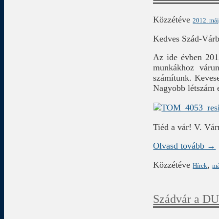
Közzétéve
2012. máj
Kedves Szád-Várb
Az ide évben 2012
munkákhoz várunk
számítunk. Kevese
Nagyobb létszám es
Tiéd a vár! V. Vá
Olvasd tovább →
Közzétéve
,
Hírek
má
Szádvár a DU