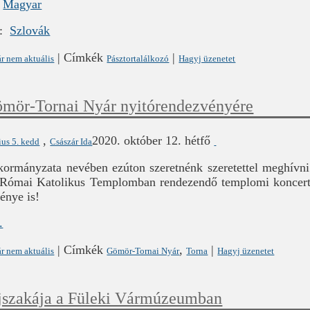
m
Magyar
m:
Szlovák
|
Címkék
|
r nem aktuális
Pásztortalálkozó
Hagyj üzenetet
mör-Tornai Nyár nyitórendezvényére
,
2020. október 12. hétfő
ius 5. kedd
Császár Ida
rmányzata nevében ezúton szeretnénk szeretettel meghívni 
ai Római Katolikus Templomban rendezendő templomi koncer
énye is!
.
|
Címkék
,
|
r nem aktuális
Gömör-Tornai Nyár
Torna
Hagyj üzenetet
szakája a Füleki Vármúzeumban