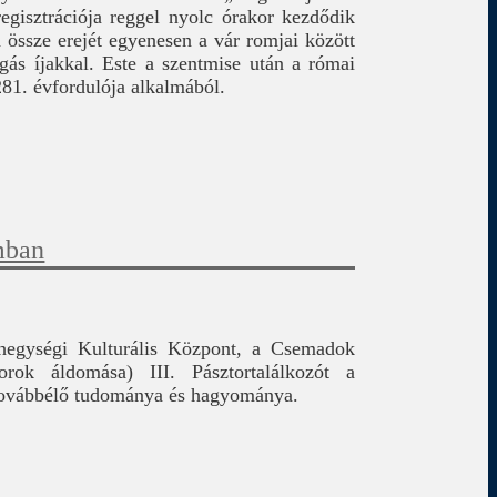
gisztrációja reggel nyolc órakor kezdődik
 össze erejét egyenesen a vár romjai között
gás íjakkal. Este a szentmise után a római
281. évfordulója alkalmából.
mban
egységi Kulturális Központ, a Csemadok
rok áldomása) III. Pásztortalálkozót a
továbbélő tudománya és hagyománya.