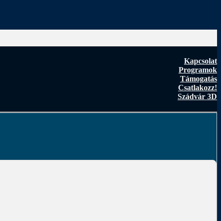
Kapcsolat
Programok
Támogatás
Csatlakozz!
Szádvár 3D