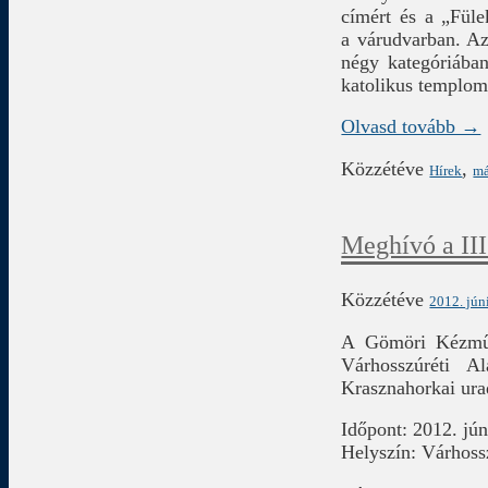
címért és a „Füle
a várudvarban. Az
négy kategóriában
katolikus templomb
Olvasd tovább →
Közzétéve
,
Hírek
má
Meghívó a III
Közzétéve
2012. jún
A Gömöri Kézműv
Várhosszúréti A
Krasznahorkai ur
Időpont: 2012. jú
Helyszín: Várhoss