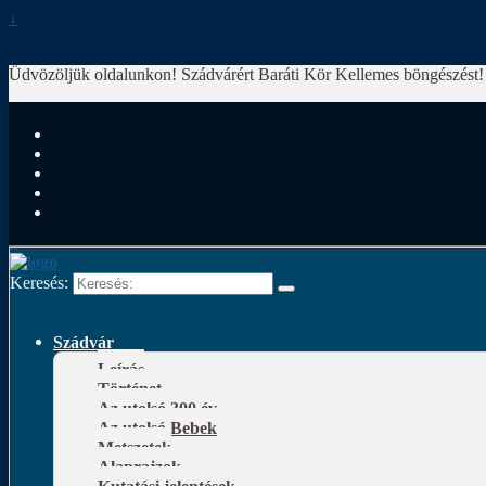
↓
Üdvözöljük oldalunkon! Szádvárért Baráti Kör
Kellemes böngészést!
Keresés:
Szádvár
Leírás
Történet
Az utolsó 300 év
Az utolsó Bebek
Metszetek
Alaprajzok
Kutatási jelentések