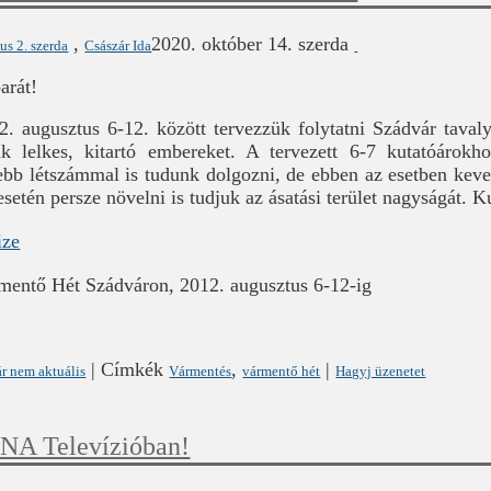
,
2020. október 14. szerda
us 2. szerda
Császár Ida
arát!
. augusztus 6-12. között tervezzük folytatni Szádvár tavaly
 lelkes, kitartó embereket. A tervezett 6-7 kutatóárokho
bb létszámmal is tudunk dolgozni, de ebben az esetben kev
etén persze növelni is tudjuk az ásatási terület nagyságát. K
rmentő Hét Szádváron, 2012. augusztus 6-12-ig
|
Címkék
,
|
r nem aktuális
Vármentés
vármentő hét
Hagyj üzenetet
NA Televízióban!