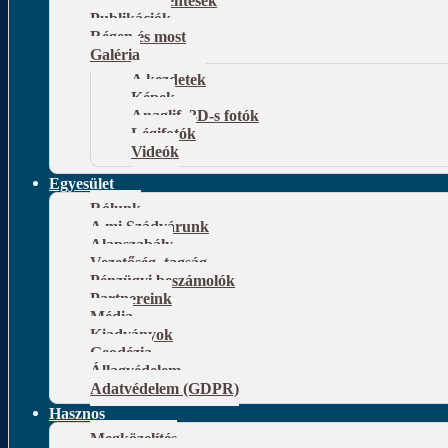
Publikációk
Régen és most
Galéria
A kezdetek
Képek
Anaglif, 3D-s fotók
Légifotók
Videók
Egyesület
Rólunk
A mi Szádvárunk
Alapszabály
Vezetőség, tagság
Pénzügyi beszámolók
Partnereink
Média
Kiadványok
Geodézia
Állagvédelem
Adatvédelem (GDPR)
Hasznos
Megközelítés