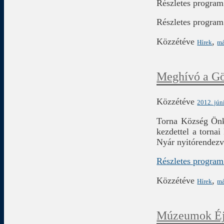
Részletes progra
Részletes progra
Közzétéve
,
Hírek
má
Meghívó a Gö
Közzétéve
2012. jún
Torna Község Önko
kezdettel a torn
Nyár nyitórendezv
Részletes program
Közzétéve
,
Hírek
má
Múzeumok Éj