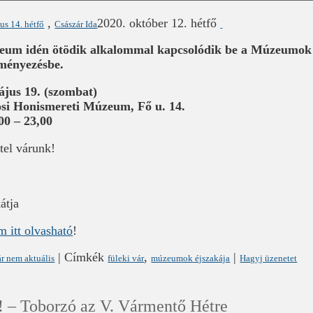
,
2020. október 12. hétfő
us 14. hétfő
Császár Ida
eum idén ötödik alkalommal kapcsolódik be a Múzeumok
ményezésbe.
ájus 19. (szombat)
si Honismereti Múzeum, Fő u. 14.
,00 – 23,00
tel várunk!
átja
m itt olvasható
!
|
Címkék
,
|
r nem aktuális
füleki vár
múzeumok éjszakája
Hagyj üzenetet
– Toborzó az V. Vármentő Hétre