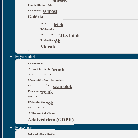
Publikációk
Régen és most
Galéria
A kezdetek
Képek
Anaglif, 3D-s fotók
Légifotók
Videók
Egyesület
Rólunk
A mi Szádvárunk
Alapszabály
Vezetőség, tagság
Pénzügyi beszámolók
Partnereink
Média
Kiadványok
Geodézia
Állagvédelem
Adatvédelem (GDPR)
Hasznos
Megközelítés