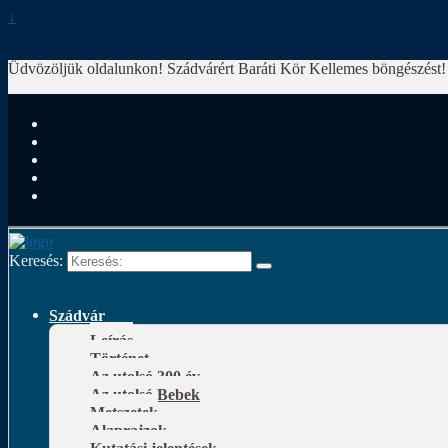
↓
Üdvözöljük oldalunkon! Szádvárért Baráti Kör
Kellemes böngészést!
Keresés:
Szádvár
Leírás
Történet
Az utolsó 300 év
Az utolsó Bebek
Metszetek
Alaprajzok
Kutatási jelentések