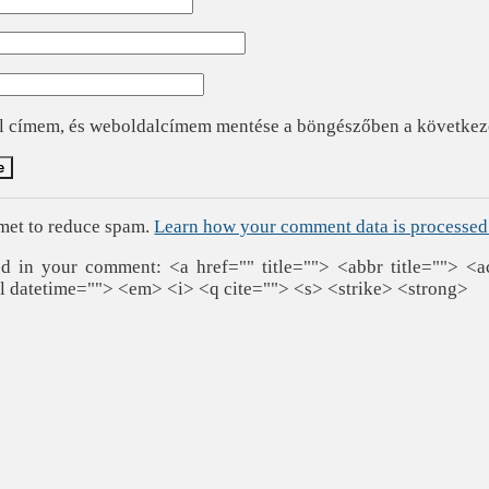
l címem, és weboldalcímem mentése a böngészőben a követke
smet to reduce spam.
Learn how your comment data is processed
 in your comment: <a href="" title=""> <abbr title=""> <a
l datetime=""> <em> <i> <q cite=""> <s> <strike> <strong>