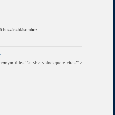
ző hozzászólásomhoz.
.
cronym title=""> <b> <blockquote cite="">