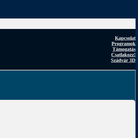
Kapcsolat
Programok
Támogatás
Csatlakozz!
Szádvár 3D