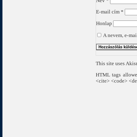
Név
*
E-mail cím
*
Honlap
A nevem, e-mai
This site uses Aki
HTML tags allowed
<cite> <code> <de