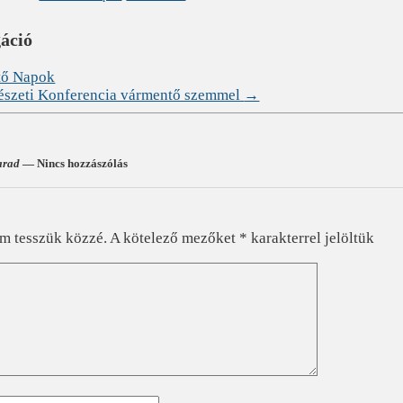
gáció
ő Napok
gészeti Konferencia vármentő szemmel
→
arad
— Nincs hozzászólás
?
em tesszük közzé.
A kötelező mezőket
*
karakterrel jelöltük