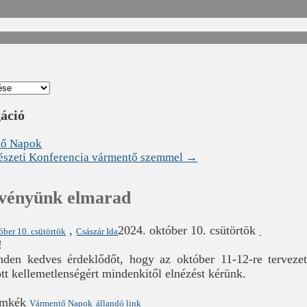
gáció
ő Napok
gészeti Konferencia vármentő szemmel
→
zvényünk elmarad
,
2024. október 10. csütörtök
óber 10. csütörtök
Császár Ida
!
nden kedves érdeklődőt, hogy az október 11-12-re terve
tt kellemetlenségért mindenkitől elnézést kérünk.
ímkék
Vármentő Napok
állandó link