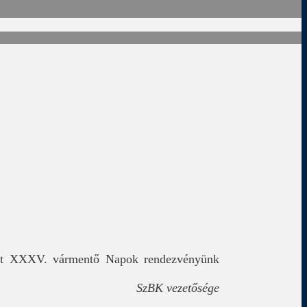
zett XXXV. vármentő Napok rendezvényünk
SzBK vezetősége