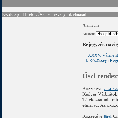
Kezdőlap
→
Hírek
→
Őszi rendezvényünk elmarad
Archívum
Archívum
Bejegyzés navi
←
XXXV. Várment
III. Közösségi Ré
Őszi rende
Közzétéve
2024. okt
Kedves Várbrátok
Tájékoztatunk mi
elmarad. Az okozo
Közzétéve
C
Hírek