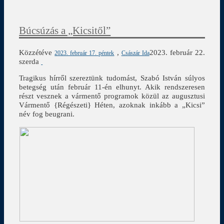
Búcsúzás a „Kicsitől”
Közzétéve
,
2023. február 22.
2023. február 17. péntek
Császár Ida
szerda
Tragikus hírről szereztünk tudomást, Szabó István súlyos
betegség után február 11-én elhunyt. Akik rendszeresen
részt vesznek a vármentő programok közül az augusztusi
Vármentő {Régészeti} Héten, azoknak inkább a „Kicsi”
név fog beugrani.