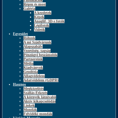
Publikációk
Régen és most
Galéria
A kezdetek
Képek
Anaglif, 3D-s fotók
Légifotók
Videók
Egyesület
Rólunk
A mi Szádvárunk
Alapszabály
Vezetőség, tagság
Pénzügyi beszámolók
Partnereink
Média
Kiadványok
Geodézia
Állagvédelem
Adatvédelem (GDPR)
Hasznos
Megközelítés
Szállás-Étkezés
A környék látnivalói
Aktív kikapcsolódás
Linkek
Mondák
Felvidéki mondák