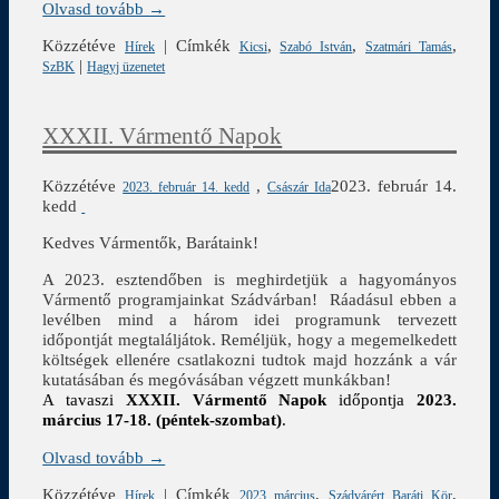
Olvasd tovább →
Közzétéve
|
Címkék
,
,
,
Hírek
Kicsi
Szabó István
Szatmári Tamás
|
SzBK
Hagyj üzenetet
XXXII. Vármentő Napok
Közzétéve
,
2023. február 14.
2023. február 14. kedd
Császár Ida
kedd
Kedves Vármentők, Barátaink!
A 2023. esztendőben is meghirdetjük a hagyományos
Vármentő programjainkat Szádvárban! Ráadásul ebben a
levélben mind a három idei programunk tervezett
időpontját megtaláljátok. Reméljük, hogy a megemelkedett
költségek ellenére csatlakozni tudtok majd hozzánk a vár
kutatásában és megóvásában végzett munkákban!
A tavaszi
XXXII. Vármentő Napok
időpontja
2023.
március 17-18. (péntek-szombat)
.
Olvasd tovább →
Közzétéve
|
Címkék
,
,
Hírek
2023 március
Szádvárért Baráti Kör