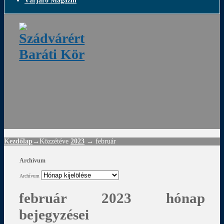
Várjáró Magazin
ádvár
d
!
Kezdőlap
→Közzétéve
2023
→
február
Archívum
Archívum
február 2023 hónap
bejegyzései