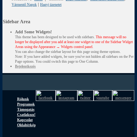
|
Vármentő Napok
Hagyj üzenetet
Sidebar Area
Add Some Widgets!
This theme has been designed to be used with sidebars.
This message will no
longer be displayed after you add at least one widget to one of the Sidebar Widget
Areas using the Appearance → Widgets control panel.
You can also change the sidebar layout for this page using theme options.
Note: If you have added widgets, be sure you've not hidden all sidebars on the Per
Page options. You could switch this page to One Column.
Bejelentkezés
Rólunk
Programok
Támogatás
Csatlakozz!
Kapcsolat
Oldaltérkép