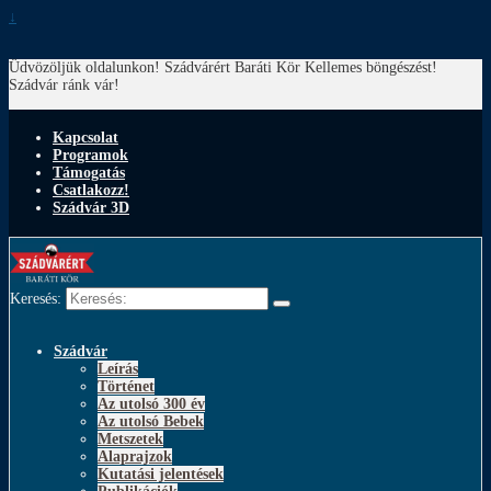
↓
Üdvözöljük oldalunkon! Szádvárért Baráti Kör
Kellemes böngészést!
Szádvár ránk vár!
Kapcsolat
Programok
Támogatás
Csatlakozz!
Szádvár 3D
Keresés:
Szádvár
Leírás
Történet
Az utolsó 300 év
Az utolsó Bebek
Metszetek
Alaprajzok
Kutatási jelentések