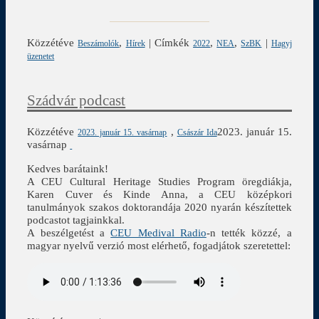
Közzétéve
,
|
Címkék
,
,
|
Beszámolók
Hírek
2022
NEA
SzBK
Hagyj
üzenetet
Szádvár podcast
Közzétéve
,
2023. január 15.
2023. január 15. vasárnap
Császár Ida
vasárnap
Kedves barátaink!
A CEU Cultural Heritage Studies Program öregdiákja,
Karen Cuver és Kinde Anna, a CEU középkori
tanulmányok szakos doktorandája 2020 nyarán készítettek
podcastot tagjainkkal.
A beszélgetést a
CEU Medival Radio
-n tették közzé, a
magyar nyelvű verzió most elérhető, fogadjátok szeretettel: