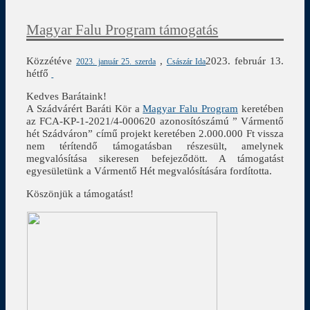
Magyar Falu Program támogatás
Közzétéve
,
2023. február 13.
2023. január 25. szerda
Császár Ida
hétfő
Kedves Barátaink!
A Szádvárért Baráti Kör a
Magyar Falu Program
keretében
az FCA-KP-1-2021/4-000620 azonosítószámú ” Vármentő
hét Szádváron” című projekt keretében 2.000.000 Ft vissza
nem térítendő támogatásban részesült, amelynek
megvalósítása sikeresen befejeződött. A támogatást
egyesületünk a Vármentő Hét megvalósítására fordította.
Köszönjük a támogatást!