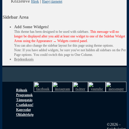
Közzétéve
|
Hírek
Hagyj üzenetet
Sidebar Area
Add Some Widgets!
This theme has been designed to be used with sidebars.
This message will no
longer be displayed after you add at least one widget to one of the Sidebar Widget
Areas using the Appearance → Widgets control panel.
You can also change the sidebar layout for this page using theme options.
Note: If you have added widgets, be sure you've not hidden all sidebars on the Per
Page options. You could switch this page to One Column.
Bejelentkezés
Rólunk
Programok
Támogatás
Csatlakozz!
Kapcsolat
Oldaltérkép
©2026 -