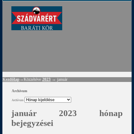
ádvár
d
!
Kezdőlap
→Közzétéve
2023
→
január
Archívum
Archívum
január 2023 hónap
bejegyzései