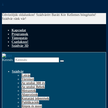
↓
Üdvözöljük oldalunkon! Szádvárért Baráti Kör
Kellemes böngészést!
Szádvár ránk vár!
Kapcsolat
Programok
Támogatás
Csatlakozz!
Szádvár 3D
Keresés:
Szádvár
Leírás
Történet
Az utolsó 300 év
Az utolsó Bebek
Metszetek
Alaprajzok
Kutatási jelentések
Publikációk
Régen és most