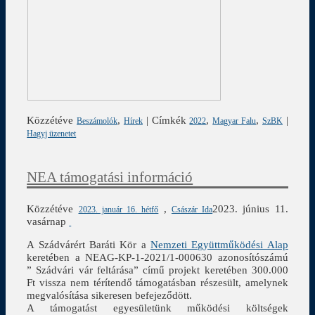
Közzétéve
,
|
Címkék
,
,
|
Beszámolók
Hírek
2022
Magyar Falu
SzBK
Hagyj üzenetet
NEA támogatási információ
Közzétéve
,
2023. június 11.
2023. január 16. hétfő
Császár Ida
vasárnap
A Szádvárért Baráti Kör a
Nemzeti Együttműködési Alap
keretében a NEAG-KP-1-2021/1-000630 azonosítószámú
” Szádvári vár feltárása” című projekt keretében 300.000
Ft vissza nem térítendő támogatásban részesült, amelynek
megvalósítása sikeresen befejeződött.
A támogatást egyesületünk működési költségek