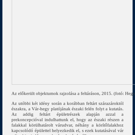
Az előkerült objektumok rajzolása a feltáráson, 2015. (fotó: Heg
Az utóbbi két idény során a korábban feltárt szárazároktól
északra, a Vár-hegy platójának északi felén folyt a kutatás.
Az addig feltárt épületrészek alapján azzal a
prekoncepcióval indulhattunk el, hogy az északi részen a
falakkal körülhatárolt várudvar, néhány a körítőfalakhoz
kapcsolódó épülettel helyezkedik el, s ezek kutatásával vár