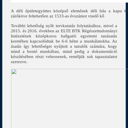
A déli épületegyüttes középső elemének déli fala a kapu kő
záróköve feltehetően az 1533-as évszámot viselő kő
További lehetőség nyílt tervkutatás folytatásához, mivel a
2015. és 2016. években az ELTE BTK Régészettudományi
Intézetének középkoros hallgatói egyetemi tanásatás
keretében kapcsolódtak be 6-6 hétre a munkálatokba. Az
ásatás így lehetőséget nyújtott a tanulók számára, hogy
mind a bontó munkában, mind pedig a dokumentáció
készítésében részt vehessenek, reméljük sok tapasztalatot
szerezve.