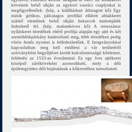
köveinek belső síkján az egykori vasrács csaplyukai is
megfigyelhetőek. (kép, a kiállításban átfaragott kő) Egy
másik gótikus, pálcatagos profillal ellátott ablakkeret
szárkő elemének belső síkján bekarcolt malomjáték
fedezhető fel. (kép, malomköves kő) A reneszánsz
nyíláskeret töredékek eltérő profilja alapján egy ajtó és két
szemöldökpárkány határozható meg, több töredéken pedig
vörös festés nyomai is felfedezhetőek. E faragványokkal
kapcsolatban meg kell említeni a vár területéről
szórványként begyűjtésre került kulcsfontosságú kőelemet,
felületén az 1533-as évszámmal. Ez egy íves ajtókeret
középső záróköveként azonosítható, mely a déli
épületegyüttes déli bejáratának a kőkeretéhez tartozhatott.