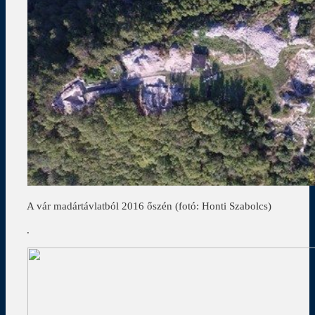
A vár madártávlatból 2016 őszén (fotó: Honti Szabolcs)
.