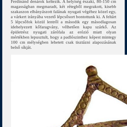
Ferdinánd denárok keltezik. A helyiség északi, 80-150 cm
magasságban megmaradt, két rétegből megrakott, kisebb
szakaszon elbányászott falának nyugati végéhez közel egy,
a várkert irányába vezető lépcsősort bontottunk ki. A feltárt
5 lépcsőfok közül lentről a második egy másodlagosan
idehelyezett kőfaragvány, vélhetően kapu szárkő. Az
épületrész nyugati zárófala az erózió miatt olyan
mértékben lepusztult, hogy a padlószinthez képest mintegy
100 cm mélységben lehetett csak tisztázni alapozásának
belső síkját.