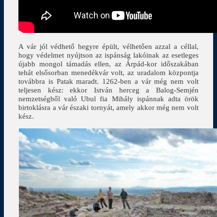
A vár jól védhető hegyre épült, vélhetően azzal a céllal,
hogy védelmet nyújtson az ispánság lakóinak az esetleges
újabb mongol támadás ellen, az Árpád-kor időszakában
tehát elsősorban menedékvár volt, az uradalom központja
továbbra is Patak maradt. 1262-ben a vár még nem volt
teljesen kész: ekkor István herceg a Balog-Semjén
nemzetségből való Ubul fia Mihály ispánnak adta örök
birtoklásra a vár északi tornyát, amely akkor még nem volt
kész.