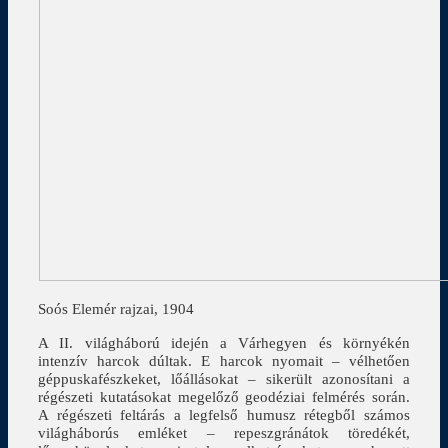
Soós Elemér rajzai, 1904
A II. világháború idején a Várhegyen és környékén
intenzív harcok dúltak. E harcok nyomait – vélhetően
géppuskafészkeket, lőállásokat – sikerült azonosítani a
régészeti kutatásokat megelőző geodéziai felmérés során.
A régészeti feltárás a legfelső humusz rétegből számos
világháborús emléket – repeszgránátok töredékét,