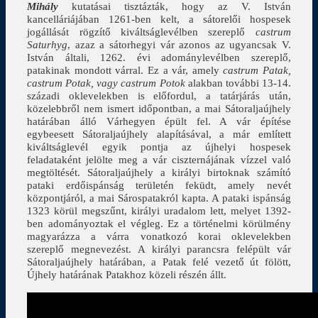
Mihály
kutatásai tisztázták, hogy az V. István
kancelláriájában 1261-ben kelt, a sátorelői hospesek
jogállását rögzítő kiváltságlevélben szereplő
castrum
Saturhyg
, azaz a sátorhegyi vár azonos az ugyancsak V.
István általi, 1262. évi adománylevélben szereplő,
patakinak mondott várral. Ez a vár, amely
castrum Patak,
castrum Potak, vagy castrum Potok
alakban további 13-14.
századi oklevelekben is előfordul, a tatárjárás után,
közelebbről nem ismert időpontban, a mai Sátoraljaújhely
határában álló Várhegyen épült fel. A vár építése
egybeesett Sátoraljaújhely alapításával, a már említett
kiváltságlevél egyik pontja az újhelyi hospesek
feladataként jelölte meg a vár ciszternájának vízzel való
megtöltését. Sátoraljaújhely a királyi birtoknak számító
pataki erdőispánság területén feküdt, amely nevét
központjáról, a mai Sárospatakról kapta. A pataki ispánság
1323 körül megszűnt, királyi uradalom lett, melyet 1392-
ben adományoztak el végleg. Ez a történelmi körülmény
magyarázza a várra vonatkozó korai oklevelekben
szereplő megnevezést. A királyi parancsra felépült vár
Sátoraljaújhely határában, a Patak felé vezető út fölött,
Újhely határának Patakhoz közeli részén állt.