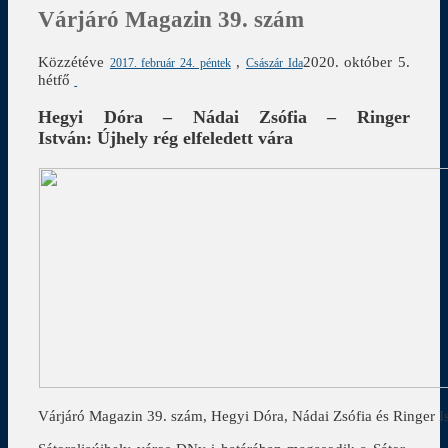
Várjáró Magazin 39. szám
Közzétéve
,
2020. október 5.
2017. február 24. péntek
Császár Ida
hétfő
Hegyi Dóra – Nádai Zsófia – Ringer
István:
Újhely rég elfeledett vára
Várjáró Magazin 39. szám, Hegyi Dóra, Nádai Zsófia és Ringer Ist