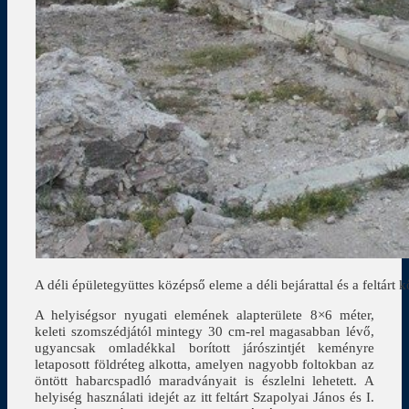
A déli épületegyüttes középső eleme a déli bejárattal és a feltárt
A helyiségsor nyugati elemének alapterülete 8×6 méter,
keleti szomszédjától mintegy 30 cm-rel magasabban lévő,
ugyancsak omladékkal borított járószintjét keményre
letaposott földréteg alkotta, amelyen nagyobb foltokban az
öntött habarcspadló maradványait is észlelni lehetett. A
helyiség használati idejét az itt feltárt Szapolyai János és I.