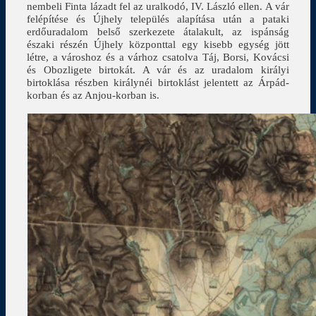
nembeli Finta lázadt fel az uralkodó, IV. László ellen. A vár
felépítése és Újhely település alapítása után a pataki
erdőuradalom belső szerkezete átalakult, az ispánság
északi részén Újhely központtal egy kisebb egység jött
létre, a városhoz és a várhoz csatolva Táj, Borsi, Kovácsi
és Obozligete birtokát. A vár és az uradalom királyi
birtoklása részben királynéi birtoklást jelentett az Árpád-
korban és az Anjou-korban is.