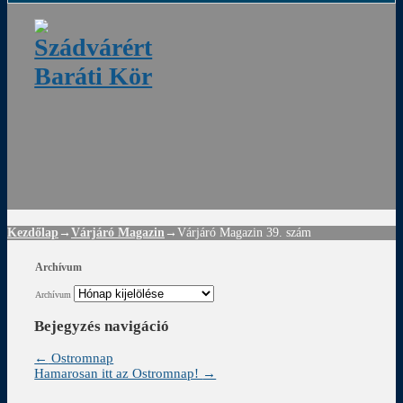
ádvár
d
!
Kezdőlap
→
Várjáró Magazin
→
Várjáró Magazin 39. szám
Archívum
Archívum
Bejegyzés navigáció
←
Ostromnap
Hamarosan itt az Ostromnap!
→