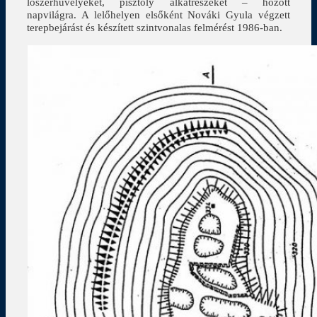
lőszerhüvelyeket, pisztoly alkatrészeket – hozott
napvilágra. A lelőhelyen elsőként Nováki Gyula végzett
terepbejárást és készített szintvonalas felmérést 1986-ban.