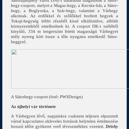
Sátoraljaújhely város DNy-i határában magasodik a Sátor-
hegy-csoport, melyet a Magas-hegy, a Kecske-hát, a Sátor-
hegy, a Boglyoska, a Szár-hegy, valamint a Várhegy
alkotnak. Az erdőkkel és szőlőkkel borított hegyek a
Tokaji-hegység többi részétől kissé elkülönülve, alföldi
környezetükből emelkednek ki. A csoport DK-i széléből
kinyúló, 334 m tengerszint feletti magasságú Várhegyet
mély nyereg köti össze a tőle nyugatra emelkedő Sátor-
heggyel.
A Sátorhegy-csoport (fotó: PWSDesign)
Az újhelyi vár története
A Várhegyen lévő, napjainkra csaknem teljesen elpusztult
várral kapcsolatos okleveles források helytelen értelmezése
hosszú időre gyökeret verő téveszmékhez vezetett.
Détshy