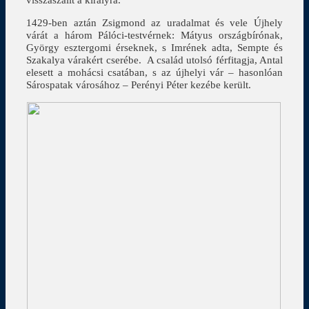
1429-ben aztán Zsigmond az uradalmat és vele Újhely
várát a három Pálóci-testvérnek: Mátyus országbírónak,
György esztergomi érseknek, s Imrének adta, Sempte és
Szakalya várakért cserébe. A család utolsó férfitagja, Antal
elesett a mohácsi csatában, s az újhelyi vár – hasonlóan
Sárospatak városához – Perényi Péter kezébe került.