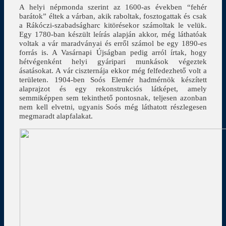
A helyi népmonda szerint az 1600-as években “fehér
barátok” éltek a várban, akik raboltak, fosztogattak és csak
a Rákóczi-szabadságharc kitörésekor számoltak le velük.
Egy 1780-ban készült leírás alapján akkor, még láthatóak
voltak a vár maradványai és erről számol be egy 1890-es
forrás is. A Vasárnapi Újságban pedig arról írtak, hogy
hétvégenként helyi gyáripari munkások végeztek
ásatásokat. A vár ciszternája ekkor még felfedezhető volt a
területen. 1904-ben Soós Elemér hadmérnök készített
alaprajzot és egy rekonstrukciós látképet, amely
semmiképpen sem tekinthető pontosnak, teljesen azonban
nem kell elvetni, ugyanis Soós még láthatott részlegesen
megmaradt alapfalakat.