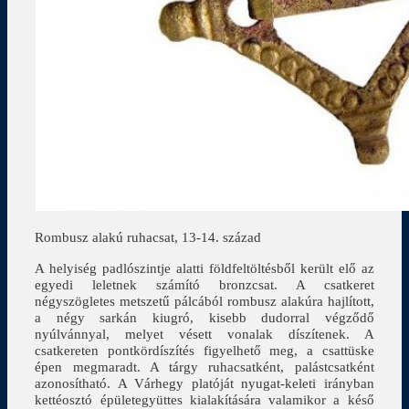
Rombusz alakú ruhacsat, 13-14. század
A helyiség padlószintje alatti földfeltöltésből került elő az
egyedi leletnek számító bronzcsat. A csatkeret
négyszögletes metszetű pálcából rombusz alakúra hajlított,
a négy sarkán kiugró, kisebb dudorral végződő
nyúlvánnyal, melyet vésett vonalak díszítenek. A
csatkereten pontkördíszítés figyelhető meg, a csattüske
épen megmaradt. A tárgy ruhacsatként, palástcsatként
azonosítható. A Várhegy platóját nyugat-keleti irányban
kettéosztó épületegyüttes kialakítására valamikor a késő