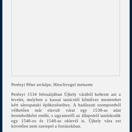
Perényi Péter arcképe, Hirschvogel metszete
Perényi 1534 februárjában Újhely várából keltezte azt a
levelet, melyben a kassai tanácstól kőműves mestereket
kért sárospataki építkezéseihez. A hadászati szempontból
vélhetően már elavult várat egy 1538-as adat
leromboltként említi, s ugyanerről az állapotról tanúskodik
egy 1546-os és 1548-as oklevél is. Újhely vára ezt
követően nem szerepel a forrásokban.