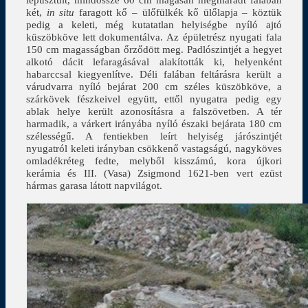
két,
in situ
faragott kő – ülőfülkék kő ülőlapja – köztük
pedig a keleti, még kutatatlan helyiségbe nyíló ajtó
küszöbköve lett dokumentálva. Az épületrész nyugati fala
150 cm magasságban őrződött meg. Padlószintjét a hegyet
alkotó dácit lefaragásával alakították ki, helyenként
habarccsal kiegyenlítve. Déli falában feltárásra került a
várudvarra nyíló bejárat 200 cm széles küszöbköve, a
szárkövek fészkeivel együtt, ettől nyugatra pedig egy
ablak helye került azonosításra a falszövetben. A tér
harmadik, a várkert irányába nyíló északi bejárata 180 cm
szélességű. A fentiekben leírt helyiség járószintjét
nyugatról keleti irányban csökkenő vastagságú, nagyköves
omladékréteg fedte, melyből kisszámú, kora újkori
kerámia és III. (Vasa) Zsigmond 1621-ben vert ezüst
hármas garasa látott napvilágot.