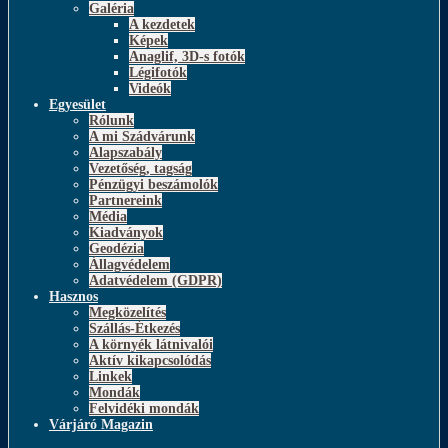
Galéria
A kezdetek
Képek
Anaglif, 3D-s fotók
Légifotók
Videók
Egyesület
Rólunk
A mi Szádvárunk
Alapszabály
Vezetőség, tagság
Pénzügyi beszámolók
Partnereink
Média
Kiadványok
Geodézia
Állagvédelem
Adatvédelem (GDPR)
Hasznos
Megközelítés
Szállás-Étkezés
A környék látnivalói
Aktív kikapcsolódás
Linkek
Mondák
Felvidéki mondák
Várjáró Magazin