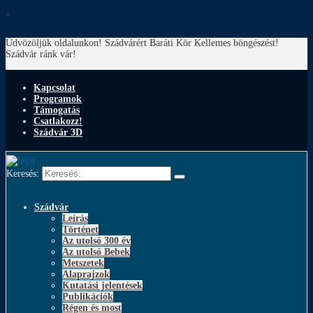
↓
Üdvözöljük oldalunkon! Szádvárért Baráti Kör
Kellemes böngészést!
Szádvár ránk vár!
Kapcsolat
Programok
Támogatás
Csatlakozz!
Szádvár 3D
Keresés:
Szádvár
Leírás
Történet
Az utolsó 300 év
Az utolsó Bebek
Metszetek
Alaprajzok
Kutatási jelentések
Publikációk
Régen és most