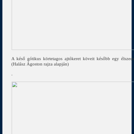
A késő gótikus körtetagos ajtókeret köveit később egy élszedet
(Halász Ágoston rajza alapján)
.