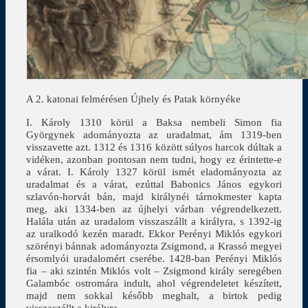
A 2. katonai felmérésen Újhely és Patak környéke
I. Károly 1310 körül a Baksa nembeli Simon fia
Györgynek adományozta az uradalmat, ám 1319-ben
visszavette azt. 1312 és 1316 között súlyos harcok dúltak a
vidéken, azonban pontosan nem tudni, hogy ez érintette-e
a várat. I. Károly 1327 körül ismét eladományozta az
uradalmat és a várat, ezúttal Babonics János egykori
szlavón-horvát bán, majd királynéi tárnokmester kapta
meg, aki 1334-ben az újhelyi várban végrendelkezett.
Halála után az uradalom visszaszállt a királyra, s 1392-ig
az uralkodó kezén maradt. Ekkor Perényi Miklós egykori
szörényi bánnak adományozta Zsigmond, a Krassó megyei
érsomlyói uradalomért cserébe. 1428-ban Perényi Miklós
fia – aki szintén Miklós volt – Zsigmond király seregében
Galambóc ostromára indult, ahol végrendeletet készített,
majd nem sokkal később meghalt, a birtok pedig
visszaszállt a királyra.