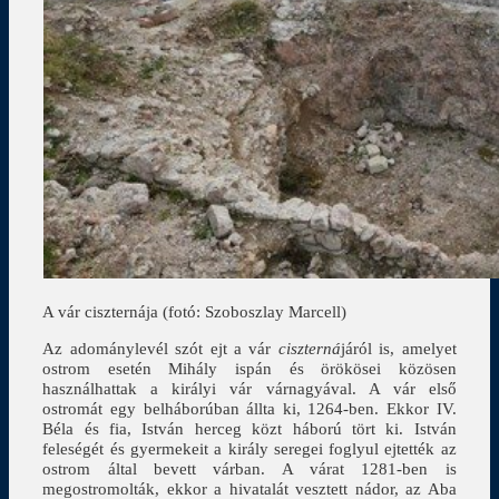
A vár ciszternája (fotó: Szoboszlay Marcell)
Az adománylevél szót ejt a vár
ciszterná
járól is, amelyet
ostrom esetén Mihály ispán és örökösei közösen
használhattak a királyi vár várnagyával. A vár első
ostromát egy belháborúban állta ki, 1264-ben. Ekkor IV.
Béla és fia, István herceg közt háború tört ki. István
feleségét és gyermekeit a király seregei foglyul ejtették az
ostrom által bevett várban. A várat 1281-ben is
megostromolták, ekkor a hivatalát vesztett nádor, az Aba