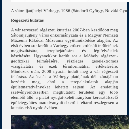
A sátoraljaújhelyi Várhegy, 1986 (Sándorfi György, Nováki Gyul
Régészeti kutatás
A vár tervszerű régészeti kutatása 2007-ben kezdődött meg
Sátoraljaújhely város önkormányzata és a Magyar Nemzeti
Múzeum Rákóczi Múzeuma együttműködése alapján. Az
első évben sor került a Várhegy erősen erdősült területének
megtisztítására, terepbejárására és légifelvételek
készítésére. Ugyanekkor került sor a lelőhely régészeti-
geofizikai felmérésére, részleges geoelektromos
vizsgálatátra és ezek térinformatikai értékelésére.
Mindezek után, 2008 nyarán indult meg a vár régészeti
feltárása. Az ásatást a Várhegy platójának déli zónájában
kezdték meg, ahol a terepalakulatok alapján
épületmaradványokat lehetett sejteni. Az eredetileg
szelvényrendszerben megkutatott területen egy több
elemből álló, a platót nyugat-keleti irányban keresztülszelő
épületegyüttes maradványait sikerült feltárni részlegesen a
kutatás első nyolc évében.