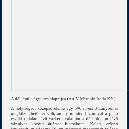
A déli épületegyüttes alaprajza (Art’V Mérnöki Iroda Kft.)
A helyiségsor középső eleme egy 6×6 m-es, 3 irányból is
megközelíthető tér volt, amely minden bizonnyal a plató
északi oldalán lévő várkert, valamint a déli oldalon lévő
várudvar közötti átjárást biztosította. Keleti, erősen
lepusztult, mindössze 60 cm magasan megmaradt falában