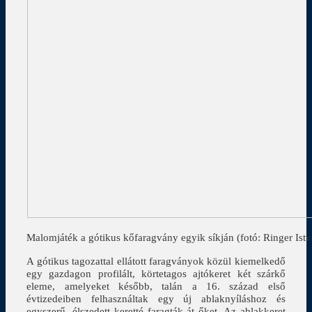
Malomjáték a gótikus kőfaragvány egyik síkján (fotó: Ringer Ist
A gótikus tagozattal ellátott faragványok közül kiemelkedő
egy gazdagon profilált, körtetagos ajtókeret két szárkő
eleme, amelyeket később, talán a 16. század első
évtizedeiben felhasználtak egy új ablaknyíláshoz és
egyszerű, élszedett keretté faragták át őket. Az ablakkeret