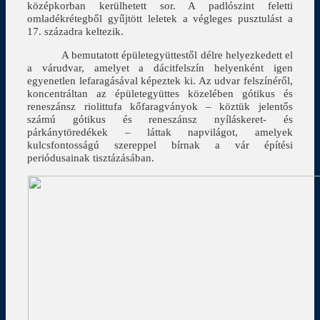
középkorban kerülhetett sor. A padlószint feletti
omladékrétegből gyűjtött leletek a végleges pusztulást a
17. századra keltezik.
A bemutatott épületegyüttestől délre helyezkedett el
a várudvar, amelyet a dácitfelszín helyenként igen
egyenetlen lefaragásával képeztek ki. Az udvar felszínéről,
koncentráltan az épületegyüttes közelében gótikus és
reneszánsz riolittufa kőfaragványok – köztük jelentős
számú gótikus és reneszánsz nyíláskeret- és
párkánytöredékek – láttak napvilágot, amelyek
kulcsfontosságú szereppel bírnak a vár építési
periódusainak tisztázásában.