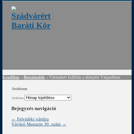
ádvár
d
!
Kezdőlap
→
Beszámolók
→
Vármakett kiállítás a dinnyési Várparkban
Archívum
Archívum
Bejegyzés navigáció
←
Felvidéki vártúra
Várjáró Magazin 30. szám
→