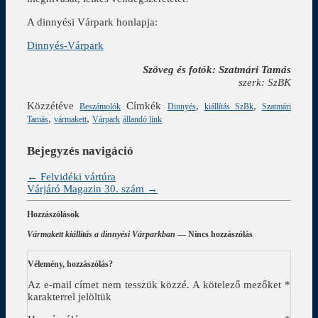
A dinnyési Várpark honlapja:
Dinnyés-Várpark
Szöveg és fotók: Szatmári Tamás
szerk: SzBK
Közzétéve
Címkék
,
,
Beszámolók
Dinnyés
kiállítás SzBk
Szatmári
,
,
Tamás
vármakett
Várpark
állandó link
Bejegyzés navigáció
←
Felvidéki vártúra
Várjáró Magazin 30. szám
→
Hozzászólások
Vármakett kiállítás a dinnyési Várparkban
— Nincs hozzászólás
Vélemény, hozzászólás?
Az e-mail címet nem tesszük közzé.
A kötelező mezőket
*
karakterrel jelöltük