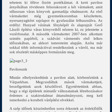
tehetem ki féltve őrzött portékáimat. A kerti pavilon
árnyékában rövidesen felsorakozott a két vármakett, amit
stílusosan váras könyvek garmadája oltalmazott. Az első
vármakettet még gyermekkoromban készítettem,
nyersanyagként rajzlapot és gyufaszálat felhasználva. Az
erdélyi Hunyad várának fényképét és alaprajzát Gerő
László építész váras könyveiből néztem ki, ez jelentette a
vezérfonalat. A második vármakettet 2007-ben alkottam
szintén papírból, a szádvári vármentés első lelkes
időszakában, az akkori ismereteim alapján. Azóta már
sokkal több információval rendelkezünk a várról, ma már
sok részletét másképpen formáznám meg.
Pavilonunk
Miután elhelyezkedtünk a pavilon alatt, körbenéztünk a
Várparkban. Megcsodáltuk mások vármakettjeit,
beszélgettünk azok készítőivel. Egyetértettünk abban,
hogy a régi épületek miniatűr változatainak létrehozásakor
érdemes a szakirodalmat áttanulmányozni, meg kell
ismerkedni a korabeli várépítési elvekkel.
A szép időnek köszönhetően sorra érkeztek az érdeklődők