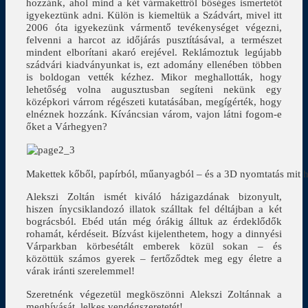
hozzánk, ahol mind a két vármakettről bőséges ismertetőt
igyekeztünk adni. Külön is kiemeltük a Szádvárt, mivel itt
2006 óta igyekezünk vármentő tevékenységet végezni,
felvenni a harcot az időjárás pusztításával, a természet
mindent elborítani akaró erejével. Reklámoztuk legújabb
szádvári kiadványunkat is, ezt adomány ellenében többen
is boldogan vették kézhez. Mikor meghallották, hogy
lehetőség volna augusztusban segíteni nekünk egy
középkori várrom régészeti kutatásában, megígérték, hogy
elnéznek hozzánk. Kíváncsian várom, vajon látni fogom-e
őket a Várhegyen?
Makettek kőből, papírból, műanyagból – és a 3D nyomtatás mit 
Alekszi Zoltán ismét kiváló házigazdának bizonyult,
hiszen ínycsiklandozó illatok szálltak fel déltájban a két
bográcsból. Ebéd után még órákig álltuk az érdeklődők
rohamát, kérdéseit. Bízvást kijelenthetem, hogy a dinnyési
Várparkban körbesétált emberek közül sokan – és
közöttük számos gyerek – fertőződtek meg egy életre a
várak iránti szerelemmel!
Szeretnénk végezetül megköszönni Alekszi Zoltánnak a
meghívását, lelkes vendégszeretetét!