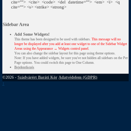
cite=""> <cite> <code> <del datetime=""> <em> <i> <q
cite=""> <s> <strike> <strong>
Sidebar Area
Add Some Widgets!
This theme has been designed to be used with sidebars.
This message will no
longer be displayed after you add at least one widget to one of the Sidebar Widget
Areas using the Appearance → Widgets control panel.
You can also change the sidebar layout for this page using theme options.
Note: If you have added widgets, be sure you've not hidden all sidebars on the Per
Page options. You could switch this page to One Column.
Bejelentkezés
©2026 -
Szádvárért Baráti Kör
Adatvédelem (GDPR)
↑