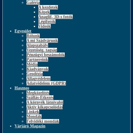
Galéria
A kezdetek
Képek
Anaglif, 3D-s fotók
Légifotók
Videók
Egyesület
Rólunk
A mi Szádvárunk
Alapszabály
Vezetőség, tagság
Pénzügyi beszámolók
Partnereink
Média
Kiadványok
Geodézia
Állagvédelem
Adatvédelem (GDPR)
Hasznos
Megközelítés
Szállás-Étkezés
A környék látnivalói
Aktív kikapcsolódás
Linkek
Mondák
Felvidéki mondák
Várjáró Magazin