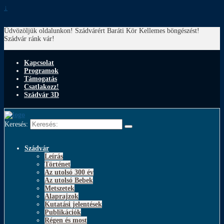
↓
Üdvözöljük oldalunkon! Szádvárért Baráti Kör
Kellemes böngészést!
Szádvár ránk vár!
Kapcsolat
Programok
Támogatás
Csatlakozz!
Szádvár 3D
Keresés:
Szádvár
Leírás
Történet
Az utolsó 300 év
Az utolsó Bebek
Metszetek
Alaprajzok
Kutatási jelentések
Publikációk
Régen és most