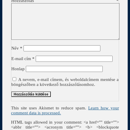
Hozzászólás
*
Név
*
E-mail cím
*
Honlap
A nevem, e-mail címem, és weboldalcímem mentése a
böngészőben a következő hozzászólásomhoz.
This site uses Akismet to reduce spam.
Learn how your
comment data is processed.
HTML tags allowed in your comment: <a href="" title="">
<abbr title=""> <acronym title=""> <b> <blockquote