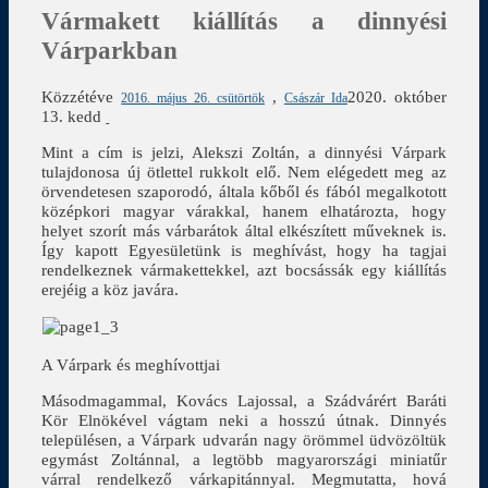
Vármakett kiállítás a dinnyési
Várparkban
Közzétéve
,
2020. október
2016. május 26. csütörtök
Császár Ida
13. kedd
Mint a cím is jelzi, Alekszi Zoltán, a dinnyési Várpark
tulajdonosa új ötlettel rukkolt elő. Nem elégedett meg az
örvendetesen szaporodó, általa kőből és fából megalkotott
középkori magyar várakkal, hanem elhatározta, hogy
helyet szorít más várbarátok által elkészített műveknek is.
Így kapott Egyesületünk is meghívást, hogy ha tagjai
rendelkeznek vármakettekkel, azt bocsássák egy kiállítás
erejéig a köz javára.
A Várpark és meghívottjai
Másodmagammal, Kovács Lajossal, a Szádvárért Baráti
Kör Elnökével vágtam neki a hosszú útnak. Dinnyés
településen, a Várpark udvarán nagy örömmel üdvözöltük
egymást Zoltánnal, a legtöbb magyarországi miniatűr
várral rendelkező várkapitánnyal. Megmutatta, hová