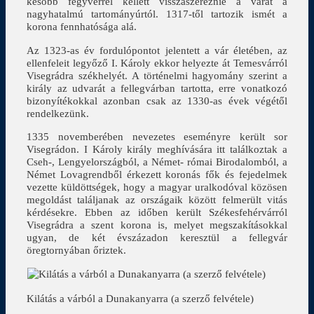
később fegyverrel kellett visszaszereznie a várat a
nagyhatalmú tartományúrtól. 1317-től tartozik ismét a
korona fennhatósága alá.
Az 1323-as év fordulópontot jelentett a vár életében, az
ellenfeleit legyőző I. Károly ekkor helyezte át Temesvárról
Visegrádra székhelyét. A történelmi hagyomány szerint a
király az udvarát a fellegvárban tartotta, erre vonatkozó
bizonyítékokkal azonban csak az 1330-as évek végétől
rendelkezünk.
1335 novemberében nevezetes eseményre került sor
Visegrádon. I Károly király meghívására itt találkoztak a
Cseh-, Lengyelországból, a Német- római Birodalomból, a
Német Lovagrendből érkezett koronás fők és fejedelmek
vezette küldöttségek, hogy a magyar uralkodóval közösen
megoldást találjanak az országaik között felmerült vitás
kérdésekre. Ebben az időben került Székesfehérvárról
Visegrádra a szent korona is, melyet megszakításokkal
ugyan, de két évszázadon keresztül a fellegvár
öregtornyában őriztek.
Kilátás a várból a Dunakanyarra (a szerző felvétele)