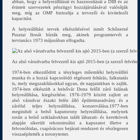
abban, hogy a helyreállítását és hasznosítását a DIB és az
érintett szervezetek pénzügyi hozzájárulásával valósítják
meg, míg az OMF biztosítja a tervezői és kivitelezői
kapacitást.
A helyreállítási tervek elkészítésével ismét Schőnerné
Pusztai Ilonát bízták meg, akinek programtervét a
tervtanács 1973 májusában elfogadta.
Az alsó várudvarba felvezető kis ajtó 2015-ben (a szerző felvétel
1974-ben elkezdődött a tényleges műemléki helyreállító
munka és a hozzá kapcsolódó régészeti feltárás, falkutatás
is, mely megszakításokkal ugyan, de napjainkban is zajlik.
1974-ben elkészült a belsővár Duna felőli záró falának
helyreállítása, kiegészítése. 1976-1979 között zajlott az
alsó várudvar északi felén álló épületmaradvány és a
zárófal teljes helyreállítása, konzerválása.1977-ben
megindult a belső kaputorony helyreállítása, melynek
során a belső sziklaárokban talált lábazati- és keretkövek
alapján sikerült rekonstruálni a kapuzatot illetve a
felvonóhidas, csapórácsos bejárati rendszert és részlegesen
visszaépítették a toronytestet.