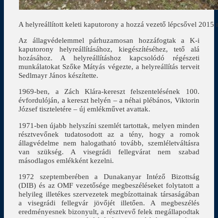
A helyreállított keleti kaputorony a hozzá vezető lépcsővel 2015 n
Az állagvédelemmel párhuzamosan hozzáfogtak a K-i
kaputorony helyreállításához, kiegészítéséhez, tető alá
hozásához. A helyreállításhoz kapcsolódó régészeti
munkálatokat Szőke Mátyás végezte, a helyreállítás terveit
Sedlmayr János készítette.
1969-ben, a Zách Klára-kereszt felszentelésének 100.
évfordulóján, a kereszt helyén – a néhai plébános, Viktorin
József tiszteletére – új emlékművet avattak.
1971-ben újabb helyszíni szemlét tartottak, melyen minden
résztvevőnek tudatosodott az a tény, hogy a romok
állagvédelme nem halogatható tovább, szemléletváltásra
van szükség. A visegrádi fellegvárat nem szabad
másodlagos emlékként kezelni.
1972 szeptemberében a Dunakanyar Intéző Bizottság
(DIB) és az OMF vezetősége megbeszéléseket folytatott a
helyileg illetékes szervezetek megbízottainak társaságában
a visegrádi fellegvár jövőjét illetően. A megbeszélés
eredményesnek bizonyult, a résztvevő felek megállapodtak