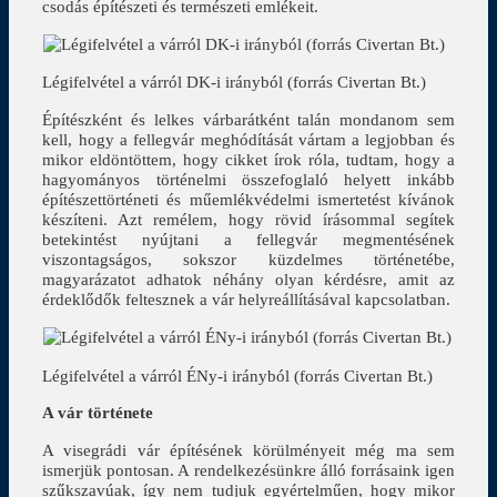
csodás építészeti és természeti emlékeit.
Légifelvétel a várról DK-i irányból (forrás Civertan Bt.)
Építészként és lelkes várbarátként talán mondanom sem
kell, hogy a fellegvár meghódítását vártam a legjobban és
mikor eldöntöttem, hogy cikket írok róla, tudtam, hogy a
hagyományos történelmi összefoglaló helyett inkább
építészettörténeti és műemlékvédelmi ismertetést kívánok
készíteni. Azt remélem, hogy rövid írásommal segítek
betekintést nyújtani a fellegvár megmentésének
viszontagságos, sokszor küzdelmes történetébe,
magyarázatot adhatok néhány olyan kérdésre, amit az
érdeklődők feltesznek a vár helyreállításával kapcsolatban.
Légifelvétel a várról ÉNy-i irányból (forrás Civertan Bt.)
A vár története
A visegrádi vár építésének körülményeit még ma sem
ismerjük pontosan. A rendelkezésünkre álló forrásaink igen
szűkszavúak, így nem tudjuk egyértelműen, hogy mikor