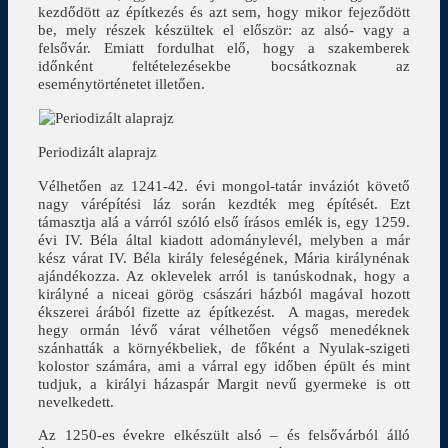
kezdődött az építkezés és azt sem, hogy mikor fejeződött
be, mely részek készültek el először: az alsó- vagy a
felsővár. Emiatt fordulhat elő, hogy a szakemberek
időnként feltételezésekbe bocsátkoznak az
eseménytörténetet illetően.
Periodizált alaprajz
Vélhetően az 1241-42. évi mongol-tatár inváziót követő
nagy várépítési láz során kezdték meg építését. Ezt
támasztja alá a várról szóló első írásos emlék is, egy 1259.
évi IV. Béla által kiadott adománylevél, melyben a már
kész várat IV. Béla király feleségének, Mária királynénak
ajándékozza. Az oklevelek arról is tanúskodnak, hogy a
királyné a niceai görög császári házból magával hozott
ékszerei árából fizette az építkezést. A magas, meredek
hegy ormán lévő várat vélhetően végső menedéknek
szánhatták a környékbeliek, de főként a Nyulak-szigeti
kolostor számára, ami a várral egy időben épült és mint
tudjuk, a királyi házaspár Margit nevű gyermeke is ott
nevelkedett.
Az 1250-es évekre elkészült alsó – és felsővárból álló