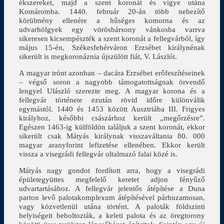
ékszereket, majd a szent koronát és vigye utána
Komáromba. 1440. február 20-án több nehezítő
körülmény ellenére a hűséges komorna és az
udvarhölgyek egy vörösbársony vánkosba varrva
sikeresen kicsempészték a szent koronát a fellegvárból, így
május 15-én, Székesfehérváron Erzsébet királynénak
sikerült is megkoronáznia újszülött fiát, V. Lászlót.
A magyar trónt azonban – dacára Erzsébet erőfeszítéseinek
– végső soron a nagyobb támogatottságnak örvendő
lengyel Ulászló szerezte meg. A magyar korona és a
fellegvár története ezután rövid időre különválik
egymástól. 1440 és 1453 között Ausztriába III. Frigyes
királyhoz, későbbi császárhoz került „megőrzésre”.
Egészen 1463-ig külföldön találjuk a szent koronát, ekkor
sikerült csak Mátyás királynak visszaváltania 80. 000
magyar aranyforint lefizetése ellenében. Ekkor került
vissza a visegrádi fellegvár oltalmazó falai közé is.
Mátyás nagy gondot fordított arra, hogy a visegrádi
épületegyüttes megfelelő keretet adjon fényűző
udvartartásához. A fellegvár jelentős átépítése a Duna
parton levő palotakomplexum átépítésével párhuzamosan,
vagy közvetlenül utána történt. A paloták földszinti
helyiségeit beboltozták, a keleti palota és az öregtorony