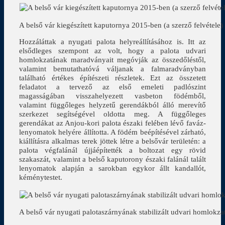
A belső vár kiegészített kaputornya 2015-ben (a szerző felvétele)
Hozzáláttak a nyugati palota helyreállításához is. Itt az
elsődleges szempont az volt, hogy a palota udvari
homlokzatának maradványait megóvják az összedőléstől,
valamint bemutathatóvá váljanak a falmaradványban
található értékes építészeti részletek. Ezt az összetett
feladatot a tervező az első emeleti padlószint
magasságában visszahelyezett vasbeton födémből,
valamint függőleges helyzetű gerendákból álló merevítő
szerkezet segítségével oldotta meg. A függőleges
gerendákat az Anjou-kori palota északi felében lévő faváz-
lenyomatok helyére állította. A födém beépítésével zárható,
kiállításra alkalmas terek jöttek létre a belsővár területén: a
palota végfalánál újjáépítették a boltozat egy rövid
szakaszát, valamint a belső kaputorony északi falánál talált
lenyomatok alapján a sarokban egykor állt kandallót,
kéménytestet.
A belső vár nyugati palotaszárnyának stabilizált udvari homlokzat