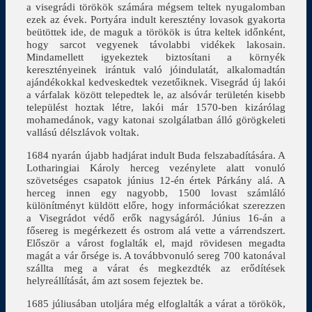
a visegrádi törökök számára mégsem teltek nyugalomban
ezek az évek. Portyára indult keresztény lovasok gyakorta
beütöttek ide, de maguk a törökök is útra keltek időnként,
hogy sarcot vegyenek távolabbi vidékek lakosain.
Mindamellett igyekeztek biztosítani a környék
keresztényeinek irántuk való jóindulatát, alkalomadtán
ajándékokkal kedveskedtek vezetőiknek. Visegrád új lakói
a várfalak között telepedtek le, az alsóvár területén kisebb
települést hoztak létre, lakói már 1570-ben kizárólag
mohamedánok, vagy katonai szolgálatban álló görögkeleti
vallású délszlávok voltak.
1684 nyarán újabb hadjárat indult Buda felszabadítására. A
Lotharingiai Károly herceg vezénylete alatt vonuló
szövetséges csapatok június 12-én értek Párkány alá. A
herceg innen egy nagyobb, 1500 lovast számláló
különítményt küldött előre, hogy információkat szerezzen
a Visegrádot védő erők nagyságáról. Június 16-án a
fősereg is megérkezett és ostrom alá vette a várrendszert.
Először a várost foglalták el, majd rövidesen megadta
magát a vár őrsége is. A továbbvonuló sereg 700 katonával
szállta meg a várat és megkezdték az erődítések
helyreállítását, ám azt sosem fejeztek be.
1685 júliusában utoljára még elfoglalták a várat a törökök,