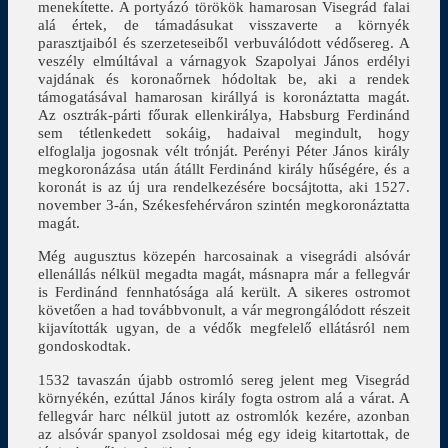
menekítette. A portyázó törökök hamarosan Visegrád falai
alá értek, de támadásukat visszaverte a környék
parasztjaiból és szerzeteseiből verbuválódott védősereg. A
veszély elmúltával a várnagyok Szapolyai János erdélyi
vajdának és koronaőrnek hódoltak be, aki a rendek
támogatásával hamarosan királlyá is koronáztatta magát.
Az osztrák-párti főurak ellenkirálya, Habsburg Ferdinánd
sem tétlenkedett sokáig, hadaival megindult, hogy
elfoglalja jogosnak vélt trónját. Perényi Péter János király
megkoronázása után átállt Ferdinánd király hűségére, és a
koronát is az új ura rendelkezésére bocsájtotta, aki 1527.
november 3-án, Székesfehérváron szintén megkoronáztatta
magát.
Még augusztus közepén harcosainak a visegrádi alsóvár
ellenállás nélkül megadta magát, másnapra már a fellegvár
is Ferdinánd fennhatósága alá került. A sikeres ostromot
követően a had továbbvonult, a vár megrongálódott részeit
kijavították ugyan, de a védők megfelelő ellátásról nem
gondoskodtak.
1532 tavaszán újabb ostromló sereg jelent meg Visegrád
környékén, ezúttal János király fogta ostrom alá a várat. A
fellegvár harc nélkül jutott az ostromlók kezére, azonban
az alsóvár spanyol zsoldosai még egy ideig kitartottak, de