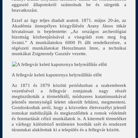
aggasztó állapotokról számolnak be és sürgetik a
beavatkozást.
Ezzel az ügy teljes diadalt aratott. 1871. május 20-án, az
Akadémia ünnepélyes közgyűlésén Arany János titkár
hivatalosan is bejelentette: „Az országos archeológiai
bizottság közbenjárásával a visegrádi rom meg fog
óvatni.” A munkálatokra 6000 Ft állt rendelkezésre, a
régészeti munkálatokat Henszlmann Imre, a technikai
munkákat Zsigmondy Gusztáv vezette.
A fellegvár keleti kaputornya helyreállítás előtt
Az 1871 és 1879 közötti periódusban a szakemberek
vezetésével a fellegvár romjainak nagy részét
megtisztították a törmeléktől, módszeres kutatómunkával
jelentős mennyiségű leletet sikerült feltárni, megmenteni.
Gondoskodtak arról, hogy a közvetlen életveszélyt jelentő
romokat stabilizálják és megkezdődtek a romok védelmét
és fenntartását célzó munkálatok is. A kitermelt törmeléket
a várhegy különböző területeire hordták szét és rendezett
túrautakat alakítottak ki a település és a fellegvár között.