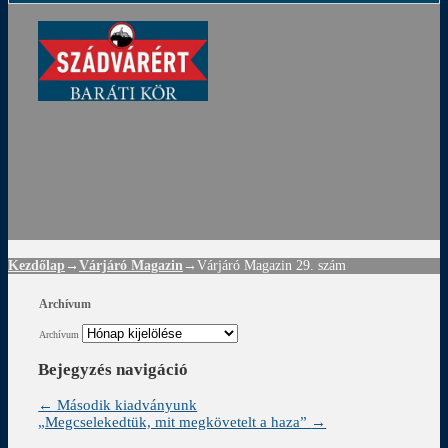
ádvár
d
!
Kezdőlap
→
Várjáró Magazin
→
Várjáró Magazin 29. szám
Archívum
Archívum
Bejegyzés navigáció
←
Második kiadványunk
„Megcselekedtük, mit megkövetelt a haza”
→