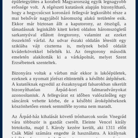
épületegyüttes a korabeli Magyarország egyik legnagyobb
erőssége volt. A régészeti kutatások alapján bizonyítható,
hogy a hegycsúcsot koronázó fellegvár legkorábbi része a
mai belsővár nagyjából háromszög alakú területére esik.
Ekkor már biztosan állt a kaputorony, az ötszögű, a
támadásnak leginkább kitett keleti oldalon háromszögletű
sarkantyúval ellátott öregtorony, valamint az ezeket
összekötő várfal. Az udvar északi oldalán létesült egy
sziklába vájt ciszterna is, melynek belső oldalát
kváderkövekkel bélelték ki. Az öregtorony második
emeletén alakították ki a várkápolnát, melyet Szent
Erzsébetnek szenteltek.
Bizonyára voltak a várban már ekkor is lakóépületek,
ezeknek a nyomait jórészt eltüntették a későbbi átépítések.
A kutatóknak egyedül az északnyugati falsarokban sikerült
bizonyíthatóan Árpád-kori falmaradványokat
azonosítaniuk. A fellegvárat ez időben valószínűleg egy
sáncárok vehette körbe, de a későbbi ároképítéseknek
köszönhetően ennek semmiféle nyoma nem maradt.
Az Árpád-ház kihalását követő trónharcok során Visegrád
vára többször is gazdát cserélt. Eleinte Vencel király
birtokolta, majd I. Károly kezére került, aki 1311 előtt
Csák Máté számára engedte át használatra. A királynak