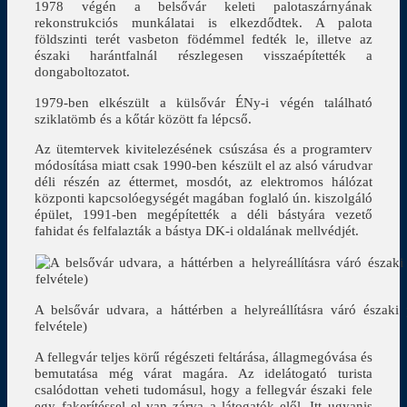
1978 végén a belsővár keleti palotaszárnyának
rekonstrukciós munkálatai is elkezdődtek. A palota
földszinti terét vasbeton födémmel fedték le, illetve az
északi harántfalnál részlegesen visszaépítették a
dongaboltozatot.
1979-ben elkészült a külsővár ÉNy-i végén található
sziklatömb és a kőtár között fa lépcső.
Az ütemtervek kivitelezésének csúszása és a programterv
módosítása miatt csak 1990-ben készült el az alsó várudvar
déli részén az éttermet, mosdót, az elektromos hálózat
központi kapcsolóegységét magában foglaló ún. kiszolgáló
épület, 1991-ben megépítették a déli bástyára vezető
fahidat és felfalazták a bástya DK-i oldalának mellvédjét.
A belsővár udvara, a háttérben a helyreállításra váró északi
felvétele)
A fellegvár teljes körű régészeti feltárása, állagmegóvása és
bemutatása még várat magára. Az idelátogató turista
csalódottan veheti tudomásul, hogy a fellegvár északi fele
egy fakerítéssel el van zárva a látogatók elől. Itt ugyanis