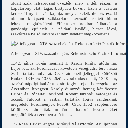
oldalt szűk falszorossal övezték, mely a déli részen, a
kaputorony előtt tágas bástyává bővült. Ezen a bástyán
keresztül nyílt a vár kapuja, mely a keleti, déli és északi
oldalon kiképzett sziklaárkon keresztül épített hídon
lehetett megközelíteni. Ebben az árokban állhattak a
gazdasági épületek is, például istállók, hiszen lóval,
szekérrel a belső udvarokat nem lehetett megközelíteni.
A fellegvár a XIV. század elején. Rekonstrukció Pazirik Informati
1342. július 16-án meghalt I. Károly király, utóda fia,
Lajos lett, aki koronázását követően Visegrádra tért vissza
és itt tartotta udvarát. Csak átmeneti jelleggel költözött
Budára 1346 és 1355 között. Uralkodása alatt, 1348-ban,
az első nápolyi hadjárat során foglyul ejtett hercegeket, az
Aversában kivégzett Károly durazzói herceg két öccsét:
Lajost és Róbertet, továbbá Róbert tarantói herceget és
öccsét, Fülöpöt a várban tartották fogva rangjuknak
megfelelő körülmények között. Csak 1352 szeptembere
körül szabadulhattak, miután a háborút lezáró békét
megkötötték a szemben álló felek.
1370-ben Lajost lengyel királlyá választották. Az újonnan