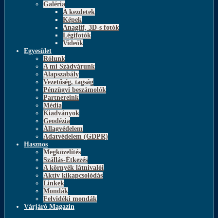
Galéria
A kezdetek
Képek
Anaglif, 3D-s fotók
Légifotók
Videók
Egyesület
Rólunk
A mi Szádvárunk
Alapszabály
Vezetőség, tagság
Pénzügyi beszámolók
Partnereink
Média
Kiadványok
Geodézia
Állagvédelem
Adatvédelem (GDPR)
Hasznos
Megközelítés
Szállás-Étkezés
A környék látnivalói
Aktív kikapcsolódás
Linkek
Mondák
Felvidéki mondák
Várjáró Magazin