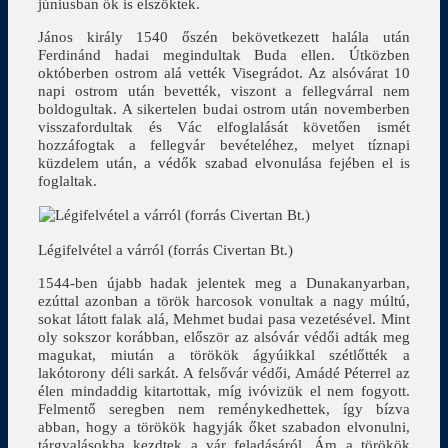
júniusban ők is elszöktek.
János király 1540 őszén bekövetkezett halála után
Ferdinánd hadai megindultak Buda ellen. Útközben
októberben ostrom alá vették Visegrádot. Az alsóvárat 10
napi ostrom után bevették, viszont a fellegvárral nem
boldogultak. A sikertelen budai ostrom után novemberben
visszafordultak és Vác elfoglalását követően ismét
hozzáfogtak a fellegvár bevételéhez, melyet tíznapi
küzdelem után, a védők szabad elvonulása fejében el is
foglaltak.
Légifelvétel a várról (forrás Civertan Bt.)
1544-ben újabb hadak jelentek meg a Dunakanyarban,
ezúttal azonban a török harcosok vonultak a nagy múltú,
sokat látott falak alá, Mehmet budai pasa vezetésével. Mint
oly sokszor korábban, először az alsóvár védői adták meg
magukat, miután a törökök ágyúikkal szétlőtték a
lakótorony déli sarkát. A felsővár védői, Amádé Péterrel az
élen mindaddig kitartottak, míg ivóvizük el nem fogyott.
Felmentő seregben nem reménykedhettek, így bízva
abban, hogy a törökök hagyják őket szabadon elvonulni,
tárgyalásokba kezdtek a vár feladásáról. Ám a törökök