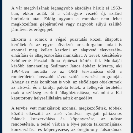
A vár megóvásának legnagyobb akadálya hárult el 1963-
ban, ekkor adták át a várhegyre vezető új, szilárd
burkolatú utat. Eddig ugyanis a romokat nem lehet
megközelíteni gépjárművel vagy nagyobb súlyú szállító
járművel és erőgéppel.
Ekkorra a romok a végső pusztulás közeli állapotba
kerültek és az egyre növekvő turistaforgalom miatt is
azonnal meg kellett kezdeni az alapvető életveszély-
elhárítási és állagbiztosítási munkákat. A tervek készítésére
Schőnerné Pusztai Ilona építészt kérték fel. Munkáját
később átmenetileg Sedlmayr János építész folytatta, aki
1964-ben mutatta be az OMF tervtanácsa előtt a
romterületek hosszabb távra szóló tervezési programját.
Ahogy az már korábban is volt, az elsődleges objektumok
az alsóvár és a királyi palota lettek, a fellegvár területén
csak a szükség szerinti állagbiztosításra, valamint a K-i
kaputorony helyreállítására adtak engedélyt.
A tervbe vett munkálatok azonnal megkezdődtek, többek
között elkészült az alsó várudvar nyugati pártázatos
falának konzerválása és köpenyezése, az udvar
rendbetétele, a belső várban a Ny-i palota falkoronájának
konzerválása és köpenyezése, az öregtorony falsarkának