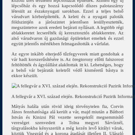
közötti üres területen lépcsőházat építettek. Szintén egy új
lépcsőház és egy hozzá kapcsolódó díszes palotaszárny
létesült az északnyugati sarokban. Ezzel a teljes belső
várudvart körbeépítették. A keleti és a nyugati paloták
földszintjén a járószintet jelentősen lesüllyesztették,
megszüntetve azok eredeti bejárati nyílásait. A legtöbb régi
ablakkeretet lecserélték új keresztosztós ablakkeretre. Az
alsó várudvaron új gazdasági épületeket emeltek és ezzel
együtt jelentős mértékben felmagasították a várfalat.
Az egyre inkább elterjedő tűzfegyverek miatt gondoltak a
vár hadi korszerűsítésére is. Az öregtorony előtti falszorost
feltöltötték és ágyúállást alakítottak itt ki. Lehetséges, hogy
a belső vár bejáratát keletről védő kisméretű bástya is
ekkor készült.
A fellegvár a XVI. század elején. Rekonstrukció Pazirik Informati
Mátyás halála után rövid ideig törvénytelen fia, Corvin
János fennhatósága alá került a vár, majd miután a Báthori
István és Kinizsi Pál vezette seregektől megsemmisítő
vereséget szenvedett a Tolna megyei Sárvíznél,
tárgyalásokba kényszerült a még kezén levő királyi várak,
köztük Visegrád és a korona átadását illetően II. Ulászló