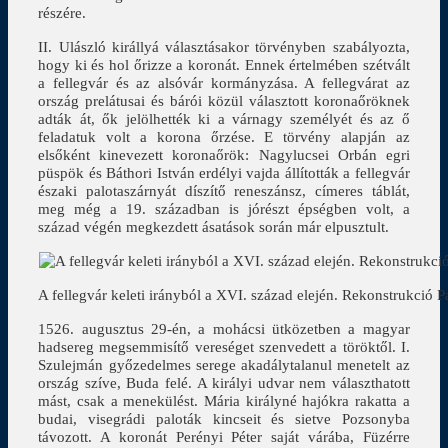
részére.
II. Ulászló királlyá választásakor törvényben szabályozta,
hogy ki és hol őrizze a koronát. Ennek értelmében szétvált
a fellegvár és az alsóvár kormányzása. A fellegvárat az
ország prelátusai és bárói közül választott koronaőröknek
adták át, ők jelölhették ki a várnagy személyét és az ő
feladatuk volt a korona őrzése. E törvény alapján az
elsőként kinevezett koronaőrök: Nagylucsei Orbán egri
püspök és Báthori István erdélyi vajda állították a fellegvár
északi palotaszárnyát díszítő reneszánsz, címeres táblát,
meg még a 19. században is jórészt épségben volt, a
század végén megkezdett ásatások során már elpusztult.
A fellegvár keleti irányból a XVI. század elején. Rekonstrukció Pa
1526. augusztus 29-én, a mohácsi ütközetben a magyar
hadsereg megsemmisítő vereséget szenvedett a töröktől. I.
Szulejmán győzedelmes serege akadálytalanul menetelt az
ország szíve, Buda felé. A királyi udvar nem választhatott
mást, csak a menekülést. Mária királyné hajókra rakatta a
budai, visegrádi paloták kincseit és sietve Pozsonyba
távozott. A koronát Perényi Péter saját várába, Füzérre