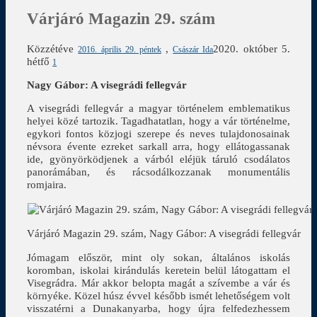
Várjáró Magazin 29. szám
Közzétéve
,
2020. október 5.
2016. április 29. péntek
Császár Ida
hétfő
1
Nagy Gábor: A visegrádi fellegvár
A visegrádi fellegvár a magyar történelem emblematikus
helyei közé tartozik. Tagadhatatlan, hogy a vár történelme,
egykori fontos közjogi szerepe és neves tulajdonosainak
névsora évente ezreket sarkall arra, hogy ellátogassanak
ide, gyönyörködjenek a várból eléjük táruló csodálatos
panorámában, és rácsodálkozzanak monumentális
romjaira.
Várjáró Magazin 29. szám, Nagy Gábor: A visegrádi fellegvár
Jómagam először, mint oly sokan, általános iskolás
koromban, iskolai kirándulás keretein belül látogattam el
Visegrádra. Már akkor belopta magát a szívembe a vár és
környéke. Közel húsz évvel később ismét lehetőségem volt
visszatérni a Dunakanyarba, hogy újra felfedezhessem