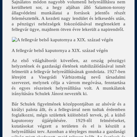
Sajnálatos módon nagyobb volumenű helyreállításra nem
kerülhetett sor, a hegy aljában álló Salamon-torony
állagvédelmi munkálatai a források jelentős részét
felemésztették. A kezdeti nagy lendület és lelkesedés után,
a pénzügyi nehézségek fokozódásával megfeneklett a
fellegvár ügye, majdnem ötven évre lekerült a napirendről.
A fellegvár belső kaputornya a XIX. század végén
Az első világháborút követően, az ország pénzügyi
helyzetének és gazdasági életének stabilizálódásával ismét
felmerült a fellegvár helyreállításának gondolata. 1927-ben
létrejött a Visegrádi Várbizottság nevű társadalmi
szervezet, melynek célja a várrom megóvása, fenntartása
és egyes részeinek helyreállítása volt. A munkálatok
irányítására Schulek Jánost nevezték ki.
Bár Schulek figyelmének középpontjában az alsóvár és a
királyi palota állt, és a fellegvárral nem tudtak érdemben
foglalkozni, mégis születtek különböző tervek, pl. a külső
kaputorony újjáépítésére. 1929-től felméréseket,
kutatásokat végzett a területen és el is készült a
helyreállítási terv. Azonban a tényleges munka a gazdasági
válság miatt akadozott, majd teljesen leállt. Az ásatások és