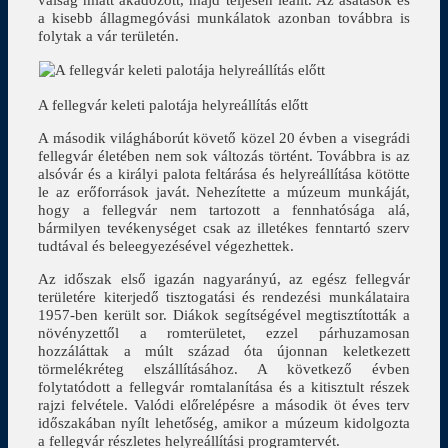
a kisebb állagmegóvási munkálatok azonban továbbra is
folytak a vár területén.
A fellegvár keleti palotája helyreállítás előtt
A második világháborút követő közel 20 évben a visegrádi
fellegvár életében nem sok változás történt. Továbbra is az
alsóvár és a királyi palota feltárása és helyreállítása kötötte
le az erőforrások javát. Nehezítette a múzeum munkáját,
hogy a fellegvár nem tartozott a fennhatósága alá,
bármilyen tevékenységet csak az illetékes fenntartó szerv
tudtával és beleegyezésével végezhettek.
Az időszak első igazán nagyarányú, az egész fellegvár
területére kiterjedő tisztogatási és rendezési munkálataira
1957-ben került sor. Diákok segítségével megtisztították a
növényzettől a romterületet, ezzel párhuzamosan
hozzáláttak a múlt század óta újonnan keletkezett
törmelékréteg elszállításához. A következő évben
folytatódott a fellegvár romtalanítása és a kitisztult részek
rajzi felvétele. Valódi előrelépésre a második öt éves terv
időszakában nyílt lehetőség, amikor a múzeum kidolgozta
a fellegvár részletes helyreállítási programtervét.