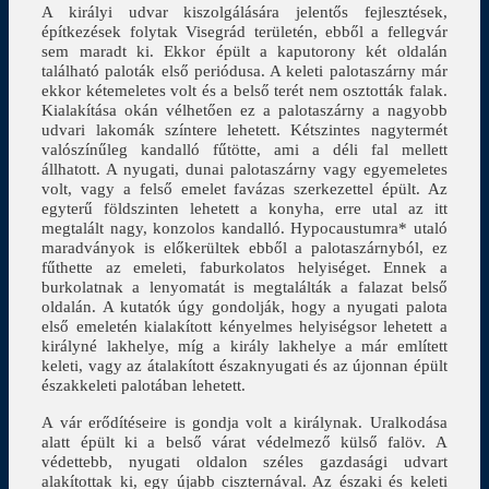
A királyi udvar kiszolgálására jelentős fejlesztések,
építkezések folytak Visegrád területén, ebből a fellegvár
sem maradt ki. Ekkor épült a kaputorony két oldalán
található paloták első periódusa. A keleti palotaszárny már
ekkor kétemeletes volt és a belső terét nem osztották falak.
Kialakítása okán vélhetően ez a palotaszárny a nagyobb
udvari lakomák színtere lehetett. Kétszintes nagytermét
valószínűleg kandalló fűtötte, ami a déli fal mellett
állhatott. A nyugati, dunai palotaszárny vagy egyemeletes
volt, vagy a felső emelet favázas szerkezettel épült. Az
egyterű földszinten lehetett a konyha, erre utal az itt
megtalált nagy, konzolos kandalló. Hypocaustumra* utaló
maradványok is előkerültek ebből a palotaszárnyból, ez
fűthette az emeleti, faburkolatos helyiséget. Ennek a
burkolatnak a lenyomatát is megtalálták a falazat belső
oldalán. A kutatók úgy gondolják, hogy a nyugati palota
első emeletén kialakított kényelmes helyiségsor lehetett a
királyné lakhelye, míg a király lakhelye a már említett
keleti, vagy az átalakított északnyugati és az újonnan épült
északkeleti palotában lehetett.
A vár erődítéseire is gondja volt a királynak. Uralkodása
alatt épült ki a belső várat védelmező külső falöv. A
védettebb, nyugati oldalon széles gazdasági udvart
alakítottak ki, egy újabb ciszternával. Az északi és keleti