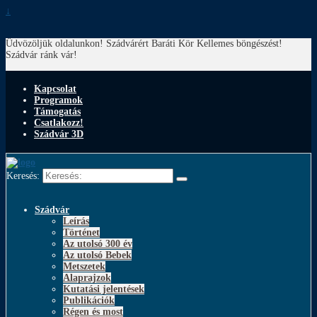
↓
Üdvözöljük oldalunkon! Szádvárért Baráti Kör
Kellemes böngészést!
Szádvár ránk vár!
Kapcsolat
Programok
Támogatás
Csatlakozz!
Szádvár 3D
Keresés:
Szádvár
Leírás
Történet
Az utolsó 300 év
Az utolsó Bebek
Metszetek
Alaprajzok
Kutatási jelentések
Publikációk
Régen és most