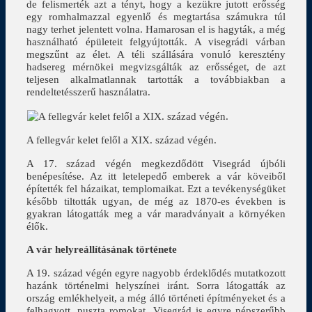
de felismerték azt a tényt, hogy a kezükre jutott erősség
egy romhalmazzal egyenlő és megtartása számukra túl
nagy terhet jelentett volna. Hamarosan el is hagyták, a még
használható épületeit felgyújtották. A visegrádi várban
megszűnt az élet. A téli szállására vonuló keresztény
hadsereg mérnökei megvizsgálták az erősséget, de azt
teljesen alkalmatlannak tartották a továbbiakban a
rendeltetésszerű használatra.
A fellegvár kelet felől a XIX. század végén.
A 17. század végén megkezdődött Visegrád újbóli
benépesítése. Az itt letelepedő emberek a vár köveiből
építették fel házaikat, templomaikat. Ezt a tevékenységüket
később tiltották ugyan, de még az 1870-es években is
gyakran látogatták meg a vár maradványait a környéken
élők.
A vár helyreállításának története
A 19. század végén egyre nagyobb érdeklődés mutatkozott
hazánk történelmi helyszínei iránt. Sorra látogatták az
ország emlékhelyeit, a még álló történeti építményeket és a
felhagyott, puszta romokat. Visegrád is egyre népszerűbb