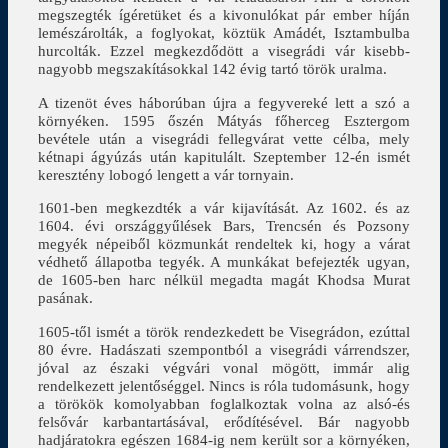
megszegték ígéretüket és a kivonulókat pár ember híján
lemészárolták, a foglyokat, köztük Amádét, Isztambulba
hurcolták. Ezzel megkezdődött a visegrádi vár kisebb-
nagyobb megszakításokkal 142 évig tartó török uralma.
A tizenöt éves háborúban újra a fegyvereké lett a szó a
környéken. 1595 őszén Mátyás főherceg Esztergom
bevétele után a visegrádi fellegvárat vette célba, mely
kétnapi ágyúzás után kapitulált. Szeptember 12-én ismét
keresztény lobogó lengett a vár tornyain.
1601-ben megkezdték a vár kijavítását. Az 1602. és az
1604. évi országgyűlések Bars, Trencsén és Pozsony
megyék népeiből közmunkát rendeltek ki, hogy a várat
védhető állapotba tegyék. A munkákat befejezték ugyan,
de 1605-ben harc nélkül megadta magát Khodsa Murat
pasának.
1605-től ismét a török rendezkedett be Visegrádon, ezúttal
80 évre. Hadászati szempontból a visegrádi várrendszer,
jóval az északi végvári vonal mögött, immár alig
rendelkezett jelentőséggel. Nincs is róla tudomásunk, hogy
a törökök komolyabban foglalkoztak volna az alsó-és
felsővár karbantartásával, erődítésével. Bár nagyobb
hadjáratokra egészen 1684-ig nem került sor a környéken,