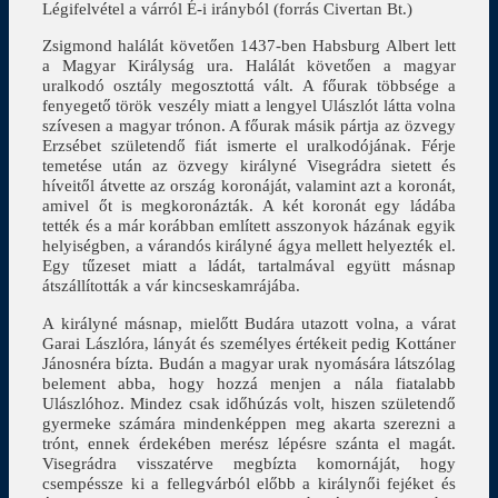
Légifelvétel a várról É-i irányból (forrás Civertan Bt.)
Zsigmond halálát követően 1437-ben Habsburg Albert lett
a Magyar Királyság ura. Halálát követően a magyar
uralkodó osztály megosztottá vált. A főurak többsége a
fenyegető török veszély miatt a lengyel Ulászlót látta volna
szívesen a magyar trónon. A főurak másik pártja az özvegy
Erzsébet születendő fiát ismerte el uralkodójának. Férje
temetése után az özvegy királyné Visegrádra sietett és
híveitől átvette az ország koronáját, valamint azt a koronát,
amivel őt is megkoronázták. A két koronát egy ládába
tették és a már korábban említett asszonyok házának egyik
helyiségben, a várandós királyné ágya mellett helyezték el.
Egy tűzeset miatt a ládát, tartalmával együtt másnap
átszállították a vár kincseskamrájába.
A királyné másnap, mielőtt Budára utazott volna, a várat
Garai Lászlóra, lányát és személyes értékeit pedig Kottáner
Jánosnéra bízta. Budán a magyar urak nyomására látszólag
belement abba, hogy hozzá menjen a nála fiatalabb
Ulászlóhoz. Mindez csak időhúzás volt, hiszen születendő
gyermeke számára mindenképpen meg akarta szerezni a
trónt, ennek érdekében merész lépésre szánta el magát.
Visegrádra visszatérve megbízta komornáját, hogy
csempéssze ki a fellegvárból előbb a királynői fejéket és