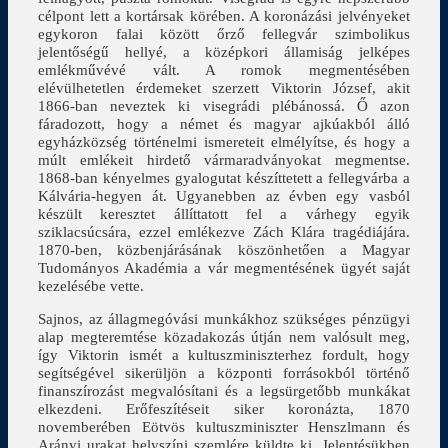
célpont lett a kortársak körében. A koronázási jelvényeket
egykoron falai között őrző fellegvár szimbolikus
jelentőségű hellyé, a középkori államiság jelképes
emlékművévé vált. A romok megmentésében
elévülhetetlen érdemeket szerzett Viktorin József, akit
1866-ban neveztek ki visegrádi plébánossá. Ő azon
fáradozott, hogy a német és magyar ajkúakból álló
egyházközség történelmi ismereteit elmélyítse, és hogy a
múlt emlékeit hirdető vármaradványokat megmentse.
1868-ban kényelmes gyalogutat készíttetett a fellegvárba a
Kálvária-hegyen át. Ugyanebben az évben egy vasból
készült keresztet állíttatott fel a várhegy egyik
sziklacsúcsára, ezzel emlékezve Zách Klára tragédiájára.
1870-ben, közbenjárásának köszönhetően a Magyar
Tudományos Akadémia a vár megmentésének ügyét saját
kezelésébe vette.
Sajnos, az állagmegóvási munkákhoz szükséges pénzügyi
alap megteremtése közadakozás útján nem valósult meg,
így Viktorin ismét a kultuszminiszterhez fordult, hogy
segítségével sikerüljön a központi forrásokból történő
finanszírozást megvalósítani és a legsürgetőbb munkákat
elkezdeni. Erőfeszítéseit siker koronázta, 1870
novemberében Eötvös kultuszminiszter Henszlmann és
Arányi urakat helyszíni szemlére küldte ki. Jelentésükben