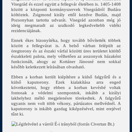
Visegrád és ezzel együtt a fellegvár életében is. 1405-1408
között a központi kormányszervek Visegrádról Budára
költöztek. Zsigmond király ettől kezdve Budán, majd
Pozsonyban tartotta udvarát. Visegrád azonban még jó
ideig megmaradt az uralkodó legkedveltebb vidéki
rezidenciájának.
Ennek ékes bizonyítéka, hogy tovább bővítették többek
között a fellegvárat is. A belső várban felépült az
öregtorony és az északi várfal közötti üres területet kitöltő
északkeleti palota, mely vélhetően az asszonyok házaként
funkcionált, ahogy az Kottáner Jánosné nem sokkal
később keletkezett leírásában olvasható.
Ebben a korban került kiépítésre a külső falgyűrű és a
külső kaputorony. Ezek kialakítása arra enged
következtetni, hogy ebben a korban kevésbé voltak
fontosak a védelmi szempontok, inkább a királyi
lakhelyhez méltó megjelenésre törekedtek. A falgyűrű
ugyanis nem volt több vékony, pártázatos mellvédnél. A
kaputorony is inkább gazdag kiképzésével, mint erejével
tűnt ki.