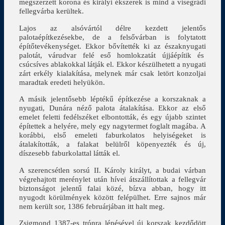
megszerzett korona és királyi ékszerek is mind a visegrádi
fellegvárba kerültek.
Lajos az alsóvártól délre kezdett jelentős
palotaépítkezésekbe, de a felsővárban is folytatott
építőtevékenységet. Ekkor bővítették ki az északnyugati
palotát, várudvar felé eső homlokzatát újjáépítik és
csúcsíves ablakokkal látják el. Ekkor készülhetett a nyugati
zárt erkély kialakítása, melynek már csak letört konzoljai
maradtak eredeti helyükön.
A másik jelentősebb léptékű építkezése a korszaknak a
nyugati, Dunára néző palota átalakítása. Ekkor az első
emelet feletti fedélszéket elbontották, és egy újabb szintet
építettek a helyére, mely egy nagytermet foglalt magába. A
korábbi, első emeleti faburkolatos helyiségeket is
átalakították, a falakat belülről köpenyezték és új,
díszesebb faburkolattal látták el.
A szerencsétlen sorsú II. Károly királyt, a budai várban
végrehajtott merénylet után hívei átszállítottak a fellegvár
biztonságot jelentű falai közé, bízva abban, hogy itt
nyugodt körülmények között felépülhet. Erre sajnos már
nem került sor, 1386 februárjában itt halt meg.
Zsigmond 1387-es trónra lépésével új korszak kezdődött