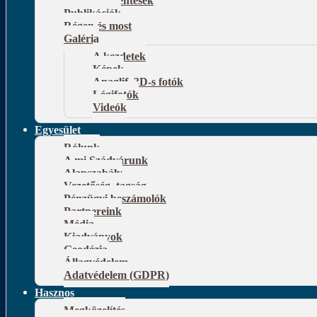
Publikációk
Régen és most
Galéria
A kezdetek
Képek
Anaglif, 3D-s fotók
Légifotók
Videók
Egyesület
Rólunk
A mi Szádvárunk
Alapszabály
Vezetőség, tagság
Pénzügyi beszámolók
Partnereink
Média
Kiadványok
Geodézia
Állagvédelem
Adatvédelem (GDPR)
Hasznos
Megközelítés