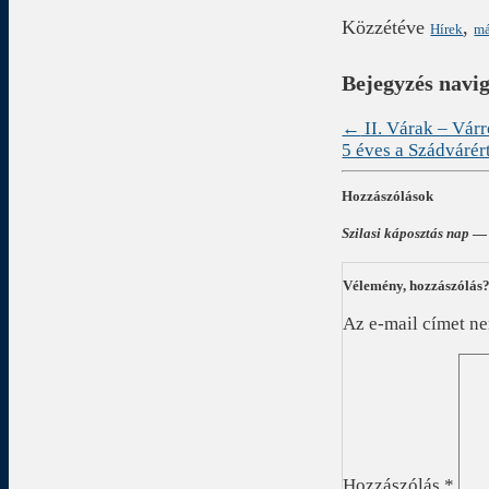
Közzétéve
,
Hírek
má
Bejegyzés navi
←
II. Várak – Vár
5 éves a Szádvárér
Hozzászólások
Szilasi káposztás nap
— 
Vélemény, hozzászólás
Az e-mail címet n
Hozzászólás
*