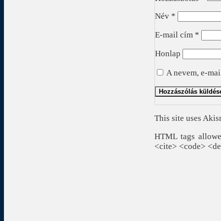
Név
*
E-mail cím
*
Honlap
A nevem, e-mai
This site uses Aki
HTML tags allowed
<cite> <code> <de