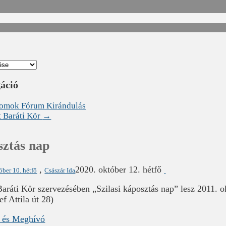
gáció
romok Fórum Kirándulás
t Baráti Kör
→
sztás nap
,
2020. október 12. hétfő
óber 10. hétfő
Császár Ida
aráti Kör szervezésében „Szilasi káposztás nap” lesz 2011. ok
ef Attila út 28)
m és Meghívó