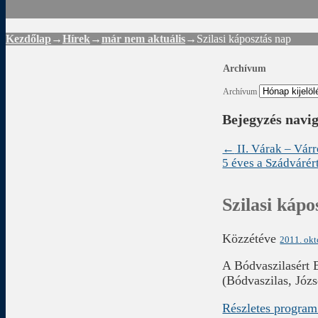
Kezdőlap
→
Hírek
→
már nem aktuális
→
Szilasi káposztás nap
Archívum
Archívum
Bejegyzés navi
←
II. Várak – Vár
5 éves a Szádvárér
Szilasi kápo
Közzétéve
2011. okt
A Bódvaszilasért B
(Bódvaszilas, Józs
Részletes progra