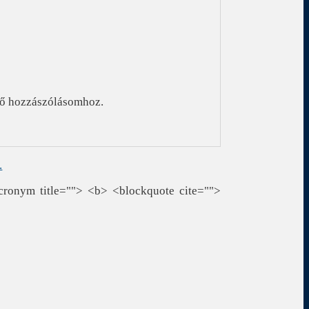
ző hozzászólásomhoz.
.
cronym title=""> <b> <blockquote cite="">