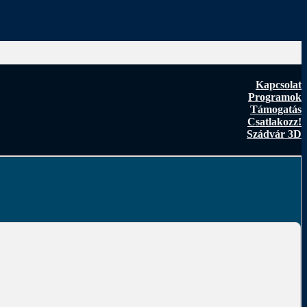
Kapcsolat
Programok
Támogatás
Csatlakozz!
Szádvár 3D