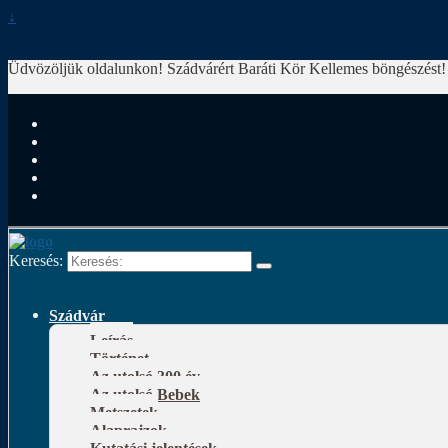
↓
Üdvözöljük oldalunkon! Szádvárért Baráti Kör
Kellemes böngészést!
Keresés:
Szádvár
Leírás
Történet
Az utolsó 300 év
Az utolsó Bebek
Metszetek
Alaprajzok
Kutatási jelentések