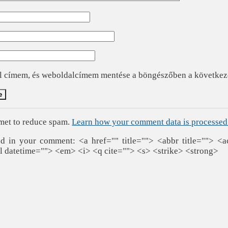
l címem, és weboldalcímem mentése a böngészőben a követke
smet to reduce spam.
Learn how your comment data is processed
 in your comment: <a href="" title=""> <abbr title=""> <a
l datetime=""> <em> <i> <q cite=""> <s> <strike> <strong>