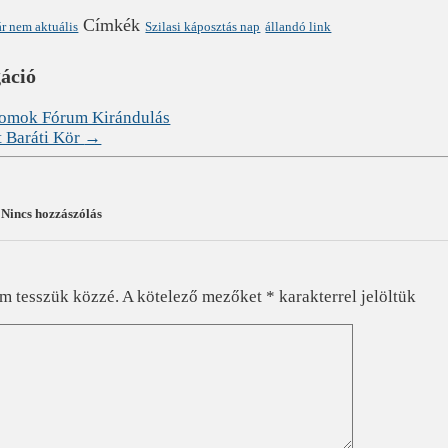
Címkék
r nem aktuális
Szilasi káposztás nap
állandó link
gáció
romok Fórum Kirándulás
t Baráti Kör
→
Nincs hozzászólás
?
em tesszük közzé.
A kötelező mezőket
*
karakterrel jelöltük