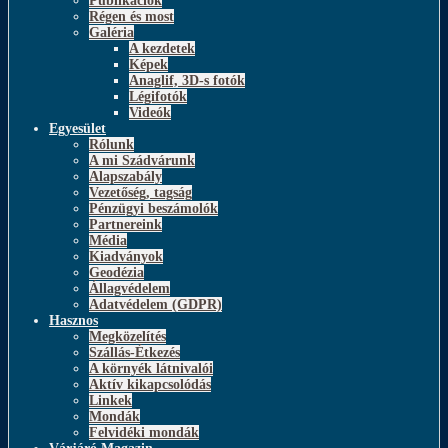
Publikációk
Régen és most
Galéria
A kezdetek
Képek
Anaglif, 3D-s fotók
Légifotók
Videók
Egyesület
Rólunk
A mi Szádvárunk
Alapszabály
Vezetőség, tagság
Pénzügyi beszámolók
Partnereink
Média
Kiadványok
Geodézia
Állagvédelem
Adatvédelem (GDPR)
Hasznos
Megközelítés
Szállás-Étkezés
A környék látnivalói
Aktív kikapcsolódás
Linkek
Mondák
Felvidéki mondák