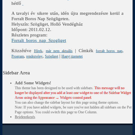
hétfő
A tavalyi év sikere után, idén újra megrendezésre kerül a
Forralt Boros Nap Szögligeten.
Helyszín: Szögliget, Holló Vendégház
Időpont: 2011.02.12.
Részletes program:
Forralt_boros_nap_Szogliget
Közzétéve
,
|
Címkék
,
Hírek
már nem aktuális
forralt boros nap
,
,
|
Program
rendezvény
Szögliget
Hagyj üzenetet
Sidebar Area
Add Some Widgets!
This theme has been designed to be used with sidebars.
This message will no
longer be displayed after you add at least one widget to one of the Sidebar Widget
Areas using the Appearance → Widgets control panel.
You can also change the sidebar layout for this page using theme options.
Note: If you have added widgets, be sure you've not hidden all sidebars on the Per
Page options. You could switch this page to One Column.
Bejelentkezés