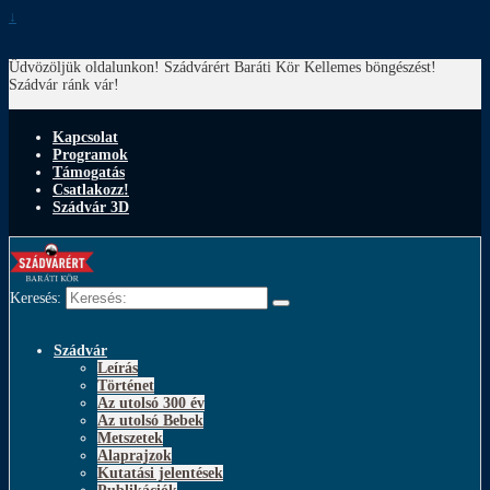
↓
Üdvözöljük oldalunkon! Szádvárért Baráti Kör
Kellemes böngészést!
Szádvár ránk vár!
Kapcsolat
Programok
Támogatás
Csatlakozz!
Szádvár 3D
Keresés:
Szádvár
Leírás
Történet
Az utolsó 300 év
Az utolsó Bebek
Metszetek
Alaprajzok
Kutatási jelentések