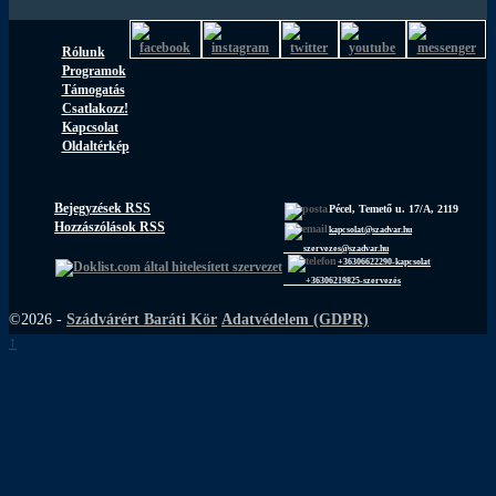
Rólunk
Programok
Támogatás
Csatlakozz!
Kapcsolat
Oldaltérkép
Bejegyzések RSS
Pécel, Temető u. 17/A, 2119
Hozzászólások RSS
kapcsolat@szadvar.hu
szervezes@szadvar.hu
+36306622290-kapcsolat
+36306219825-szervezés
©2026 -
Szádvárért Baráti Kör
Adatvédelem (GDPR)
↑