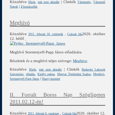
Közzétéve
,
|
Címkék
,
Hírek
már nem aktuális
Vármentés
Vármentő
|
Napok
2
hozzászólás
Meghívó
Közzétéve
,
2020. október
2011. február 10. csütörtök
Császár Ida
12. hétfő
Meghívó Seremetyeff-Papp János előadására
Részletek és a meghívó teljes szövege:
Meghivo
Közzétéve
,
|
Címkék
Hírek
már nem aktuális
Budavári Lakosok
,
,
,
,
,
Szövetsége
előadás
Királyi palota
Magyar Történelmi Szalon
Meghívó
|
Seremetyeff-Papp János
Hagyj üzenetet
II. Forralt Boros Nap Szögligeten
2011.02.12-én!
Közzétéve
,
2020. október 12.
2011. február 6. vasárnap
Császár Ida