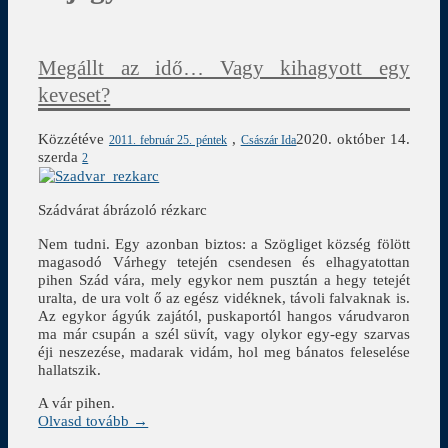
Megállt az idő… Vagy kihagyott egy
keveset?
Közzétéve
,
2020. október 14.
2011. február 25. péntek
Császár Ida
szerda
2
Szádvárat ábrázoló rézkarc
Nem tudni. Egy azonban biztos: a Szögliget község fölött
magasodó Várhegy tetején csendesen és elhagyatottan
pihen Szád vára, mely egykor nem pusztán a hegy tetejét
uralta, de ura volt ő az egész vidéknek, távoli falvaknak is.
Az egykor ágyúk zajától, puskaportól hangos várudvaron
ma már csupán a szél süvít, vagy olykor egy-egy szarvas
éji neszezése, madarak vidám, hol meg bánatos feleselése
hallatszik.
A vár pihen.
Olvasd tovább →