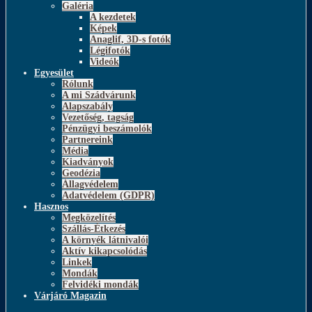
Galéria
A kezdetek
Képek
Anaglif, 3D-s fotók
Légifotók
Videók
Egyesület
Rólunk
A mi Szádvárunk
Alapszabály
Vezetőség, tagság
Pénzügyi beszámolók
Partnereink
Média
Kiadványok
Geodézia
Állagvédelem
Adatvédelem (GDPR)
Hasznos
Megközelítés
Szállás-Étkezés
A környék látnivalói
Aktív kikapcsolódás
Linkek
Mondák
Felvidéki mondák
Várjáró Magazin