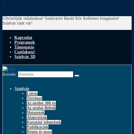
↓
Üdvözöljük oldalunkon! Szádvárért Baráti Kör
Kellemes böngészést!
Szádvár ránk vár!
Kapcsolat
Programok
Támogatás
Csatlakozz!
Szádvár 3D
Keresés:
Szádvár
Leírás
Történet
Az utolsó 300 év
Az utolsó Bebek
Metszetek
Alaprajzok
Kutatási jelentések
Publikációk
Régen és most