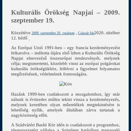
Kulturális Örökség Napjai – 2009.
szeptember 19.
Közzétéve
,
2020. október
2009. szeptember 20. vasárnap
Császár Ida
12. hétfő
Az Európai Unió 1991-ben – egy francia kezdeményezést
felkarolva – indította útjára első ízben a Kulturális Örökség
Napjai elnevezésű összeurópai rendezvényét, melynek
célja; megismertetni, közelebb vinni az európai polgárokat
kulturális örökségükhöz, felhívni a figyelmet folyamatos
megőrzésének, védelmének fontosságára.
Hazánk 1999-ben csatlakozott a mozgalomhoz, így már
nálunk is évtizedes múltra tekint vissza a kezdeményezés,
melynek keretében olyan műemlékek megtekintésére is
lehetőség nyílik, amelyek általában zárva tartanak a
nagyközönség előtt.
A Szádvárért Baráti Kör idén is csatlakozott a programhoz,
idegenvezetést vállalva a Szögliget határában magasodó