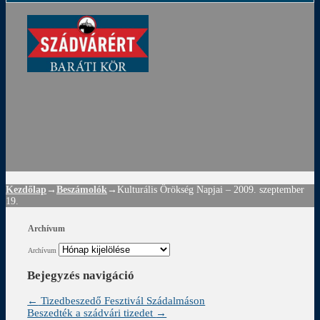
ádvár
d
!
Kezdőlap
→
Beszámolók
→
Kulturális Örökség Napjai – 2009. szeptember
19.
Archívum
Archívum
Bejegyzés navigáció
←
Tizedbeszedő Fesztivál Szádalmáson
Beszedték a szádvári tizedet
→