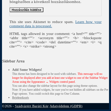
böngészőben a következő hozzászólásomhoz.
This site uses Akismet to reduce spam.
Learn how your
comment data is processed.
HTML tags allowed in your comment: <a href="" title="">
<abbr title=""> <acronym title=""> <b> <blockquote
cite=""> <cite> <code> <del datetime=""> <em> <i> <q
cite=""> <s> <strike> <strong>
Sidebar Area
Add Some Widgets!
This theme has been designed to be used with sidebars.
This message will no
longer be displayed after you add at least one widget to one of the Sidebar Widget
Areas using the Appearance → Widgets control panel.
You can also change the sidebar layout for this page using theme options.
Note: If you have added widgets, be sure you've not hidden all sidebars on the Per
Page options. You could switch this page to One Column.
Bejelentkezés
©2026 -
Szádvárért Baráti Kör
Adatvédelem (GDPR)