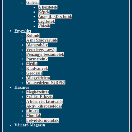
Galéria
A kezdetek
Képek
Anaglif, 3D-s fotók
Légifotók
Videók
Egyesület
Rólunk
A mi Szádvárunk
Alapszabály
Vezetőség, tagság
Pénzügyi beszámolók
Partnereink
Média
Kiadványok
Geodézia
Állagvédelem
Adatvédelem (GDPR)
Hasznos
Megközelítés
Szállás-Étkezés
A környék látnivalói
Aktív kikapcsolódás
Linkek
Mondák
Felvidéki mondák
Várjáró Magazin