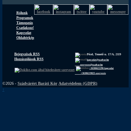
Rólunk
Programok
Támogatás
Csatlakozz!
Kapcsolat
Oldaltérkép
Bejegyzések RSS
Pécel, Temető u. 17/A, 2119
Hozzászólások RSS
kapcsolat@szadvar.hu
szervezes@szadvar.hu
+36306622290-kapcsolat
+36306219825-szervezés
©2026 -
Szádvárért Baráti Kör
Adatvédelem (GDPR)
↑