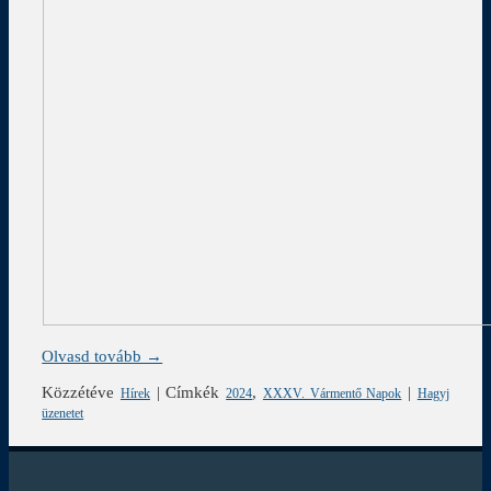
Olvasd tovább →
Közzétéve
|
Címkék
,
|
Hírek
2024
XXXV. Vármentő Napok
Hagyj
üzenetet