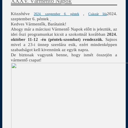
XXXV. Vármentő Napok
Közzétéve
,
2024.
2024. szeptember 6. péntek
Császár Ida
szeptember 6. péntek
Kedves Vármentők, Barátaink!
Ahogy már a márciusi Vármentő Napok előtt is jeleztük, az
idei őszi programunkat kicsit a szokottnál korábban
2024.
október 11-12 -én (péntek-szombat) rendezzük.
Sajnos
mivel a 23-i ünnep szerdára esik, ezért mindenképpen
szabadságot kell kivennünk az egyik napra.
De biztosak vagyunk benne, hogy ismét összejön a
vármentő csapat!