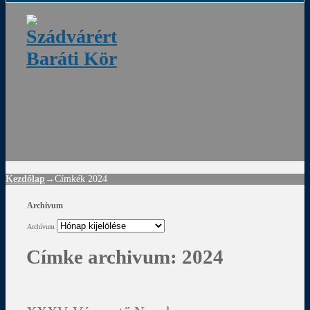
ádvár
d
!
Kezdőlap
→Címkék
2024
Archívum
Archívum
Címke archivum:
2024