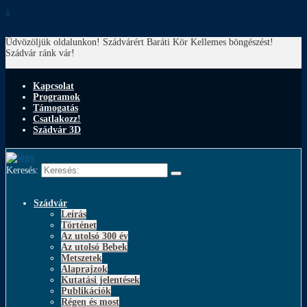
↓
Üdvözöljük oldalunkon! Szádvárért Baráti Kör
Kellemes böngészést!
Szádvár ránk vár!
Kapcsolat
Programok
Támogatás
Csatlakozz!
Szádvár 3D
Keresés:
Szádvár
Leírás
Történet
Az utolsó 300 év
Az utolsó Bebek
Metszetek
Alaprajzok
Kutatási jelentések
Publikációk
Régen és most