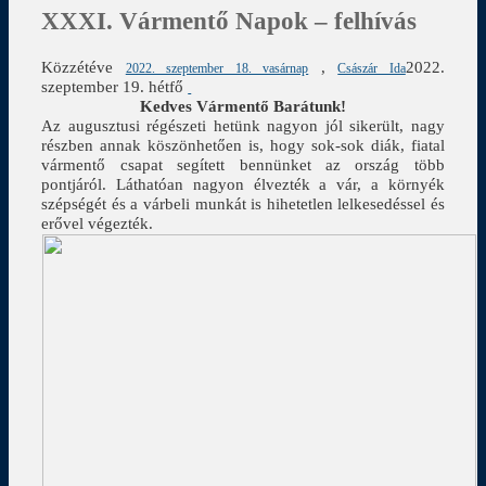
XXXI. Vármentő Napok – felhívás
Közzétéve
,
2022.
2022. szeptember 18. vasárnap
Császár Ida
szeptember 19. hétfő
Kedves Vármentő Barátunk!
Az augusztusi régészeti hetünk nagyon jól sikerült, nagy
részben annak köszönhetően is, hogy sok-sok diák, fiatal
vármentő csapat segített bennünket az ország több
pontjáról. Láthatóan nagyon élvezték a vár, a környék
szépségét és a várbeli munkát is hihetetlen lelkesedéssel és
erővel végezték.