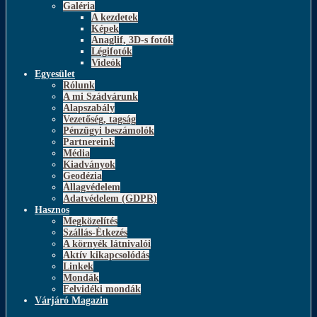
Galéria
A kezdetek
Képek
Anaglif, 3D-s fotók
Légifotók
Videók
Egyesület
Rólunk
A mi Szádvárunk
Alapszabály
Vezetőség, tagság
Pénzügyi beszámolók
Partnereink
Média
Kiadványok
Geodézia
Állagvédelem
Adatvédelem (GDPR)
Hasznos
Megközelítés
Szállás-Étkezés
A környék látnivalói
Aktív kikapcsolódás
Linkek
Mondák
Felvidéki mondák
Várjáró Magazin