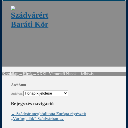
ádvár
d
!
Kezdőlap
→
Hírek
→
XXXI. Vármentő Napok – felhívás
Archívum
Archívum
Bejegyzés navigáció
←
Szádvár meghódította Európa régészeit
„Várfoglalók” Szádvárban
→