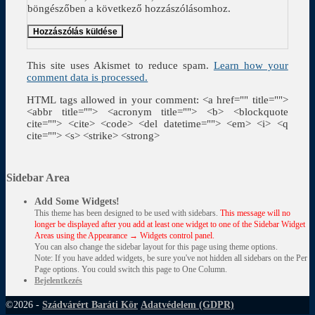
böngészőben a következő hozzászólásomhoz.
This site uses Akismet to reduce spam.
Learn how your
comment data is processed.
HTML tags allowed in your comment: <a href="" title="">
<abbr title=""> <acronym title=""> <b> <blockquote
cite=""> <cite> <code> <del datetime=""> <em> <i> <q
cite=""> <s> <strike> <strong>
Sidebar Area
Add Some Widgets!
This theme has been designed to be used with sidebars.
This message will no
longer be displayed after you add at least one widget to one of the Sidebar Widget
Areas using the Appearance → Widgets control panel.
You can also change the sidebar layout for this page using theme options.
Note: If you have added widgets, be sure you've not hidden all sidebars on the Per
Page options. You could switch this page to One Column.
Bejelentkezés
©2026 -
Szádvárért Baráti Kör
Adatvédelem (GDPR)