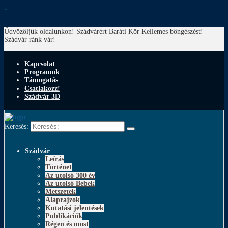
↓
Üdvözöljük oldalunkon! Szádvárért Baráti Kör
Kellemes böngészést!
Szádvár ránk vár!
Kapcsolat
Programok
Támogatás
Csatlakozz!
Szádvár 3D
Keresés:
Szádvár
Leírás
Történet
Az utolsó 300 év
Az utolsó Bebek
Metszetek
Alaprajzok
Kutatási jelentések
Publikációk
Régen és most