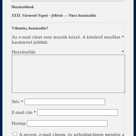
Hozzászólások
XXXI. Vármentő Napok – felhívás
— Nincs hozzászólás
Vélemény, hozzászólás?
Az e-mail címet nem tesszük közzé.
A kötelező mezőket
*
karakterrel jelöltük
Hozzászólás
*
Név
*
E-mail cím
*
Honlap
A nevem, e-mail címem, és weboldalcímem mentése a