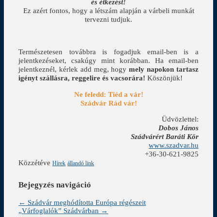
és étkezést!
Ez azért fontos, hogy a létszám alapján a várbeli munkát
tervezni tudjuk.
Természetesen továbbra is fogadjuk email-ben is a
jelentkezéseket, csakúgy mint korábban. Ha email-ben
jelentkeznél, kérlek add meg, hogy
mely napokon tartasz
igényt szállásra, reggelire és vacsorára!
Köszönjük!
Ne feledd: Tiéd a vár!
Szádvár Rád vár!
Üdvözlettel:
Dobos János
Szádvárért Baráti Kör
www.szadvar.hu
+36-30-621-9825
Közzétéve
Hírek
állandó link
Bejegyzés navigáció
←
Szádvár meghódította Európa régészeit
„Várfoglalók” Szádvárban
→