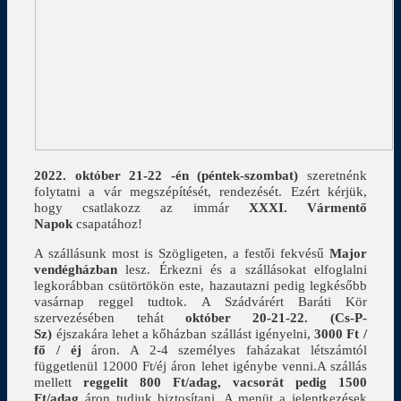
2022. október 21-22 -én (péntek-szombat)
szeretnénk
folytatni a vár megszépítését, rendezését. Ezért kérjük,
hogy csatlakozz az immár
XXXI. Vármentő
Napok
csapatához!
A szállásunk most is Szögligeten, a festői fekvésű
Major
vendégházban
lesz. Érkezni és a szállásokat elfoglalni
legkorábban csütörtökön este, hazautazni pedig legkésőbb
vasárnap reggel tudtok. A Szádvárért Baráti Kör
szervezésében tehát
október 20-21-22. (Cs-P-
Sz)
éjszakára lehet a kőházban szállást igényelni,
3000 Ft /
fő / éj
áron. A 2-4 személyes faházakat létszámtól
függetlenül 12000 Ft/éj áron lehet igénybe venni.A szállás
mellett
reggelit 800 Ft/adag, vacsorát pedig 1500
Ft/adag
áron tudjuk biztosítani. A menüt a jelentkezések