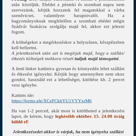
után közöljük. Ebédet a pénteki és szombati napra nem
szervezünk, kérjük hozzatok fel magatokkal a várba
szendvicset, valamilyen harapnivalót. Ha a
hagyományoknak megfelelően a szombati ebédet mégis
Szádvár Szakácsa szolgálja majd fel, akkor ezt jelezni
fogom.
A költségeket a megérkezéskor a helyszínen, készpénzben
kell befizetni.
A jelentkezések után azt is megírjuk majd, hogy a szállás/
étkezés költségek mekkora részét
tudjuk majd támogatni
.
A lenti linkre kattintva gyorsan és könnyedén lehet szállást
és étkezést igényelni. Kérjük hogy amennyiben nem okoz
gondot, használd ezt a lehetőséget, kitöltése kb. 2 percet
vesz igénybe.
Kattints ide:
https://forms.gle/
XCeFCkhYU1VYYxrM6
Ha van 1-2 perced, akár most is kitöltheted a jelentkezési
lapot, de kérem, hogy
legkésőbb október. 15. 24.00 óráig
küldd el!
Jelentkezésedet akkor is várjuk, ha nem igényelsz szállást