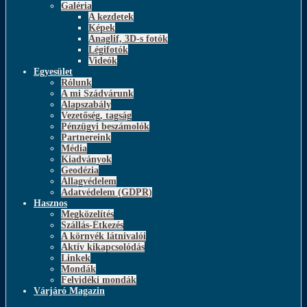
Galéria
A kezdetek
Képek
Anaglif, 3D-s fotók
Légifotók
Videók
Egyesület
Rólunk
A mi Szádvárunk
Alapszabály
Vezetőség, tagság
Pénzügyi beszámolók
Partnereink
Média
Kiadványok
Geodézia
Állagvédelem
Adatvédelem (GDPR)
Hasznos
Megközelítés
Szállás-Étkezés
A környék látnivalói
Aktív kikapcsolódás
Linkek
Mondák
Felvidéki mondák
Várjáró Magazin