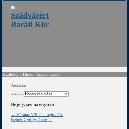
ádvár
d
!
Kezdőlap
→
Hírek
→
Szádvár átadó
Archívum
Archívum
Bejegyzés navigáció
←
Várátadó 2021. május 23.
Bebek György élete
→