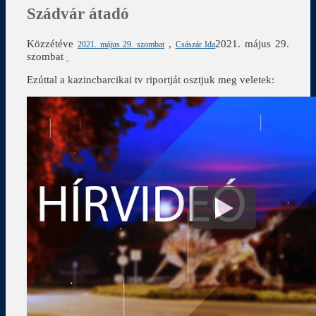
Szádvár átadó
Közzétéve
,
2021. május 29.
2021. május 29. szombat
Császár Ida
szombat
Ezúttal a kazincbarcikai tv riportját osztjuk meg veletek: