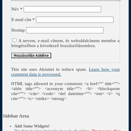
Név
*
E-mail cím
*
Honlap
A nevem, e-mail címem, és weboldalcímem mentése a
böngészőben a következő hozzászólásomhoz.
This site uses Akismet to reduce spam.
Learn how your
comment data is processed.
HTML tags allowed in your comment: <a href="" title="">
<abbr title=""> <acronym title=""> <b> <blockquote
cite=""> <cite> <code> <del datetime=""> <em> <i> <q
cite=""> <s> <strike> <strong>
Sidebar Area
Add Some Widgets!