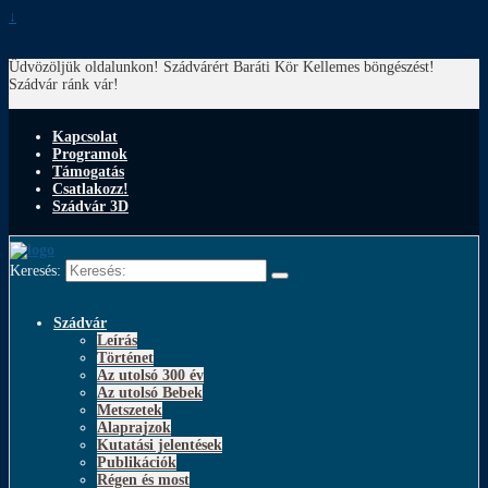
↓
Üdvözöljük oldalunkon! Szádvárért Baráti Kör
Kellemes böngészést!
Szádvár ránk vár!
Kapcsolat
Programok
Támogatás
Csatlakozz!
Szádvár 3D
Keresés:
Szádvár
Leírás
Történet
Az utolsó 300 év
Az utolsó Bebek
Metszetek
Alaprajzok
Kutatási jelentések
Publikációk
Régen és most