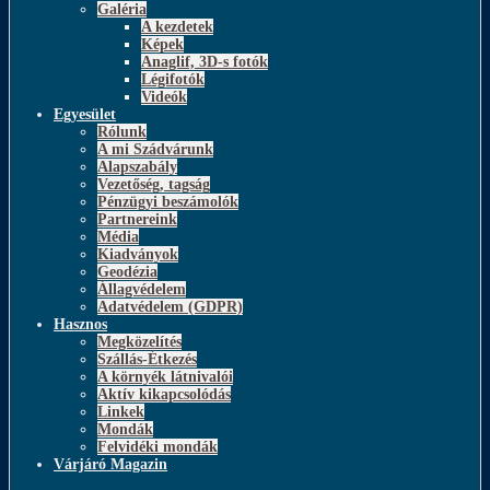
Galéria
A kezdetek
Képek
Anaglif, 3D-s fotók
Légifotók
Videók
Egyesület
Rólunk
A mi Szádvárunk
Alapszabály
Vezetőség, tagság
Pénzügyi beszámolók
Partnereink
Média
Kiadványok
Geodézia
Állagvédelem
Adatvédelem (GDPR)
Hasznos
Megközelítés
Szállás-Étkezés
A környék látnivalói
Aktív kikapcsolódás
Linkek
Mondák
Felvidéki mondák
Várjáró Magazin