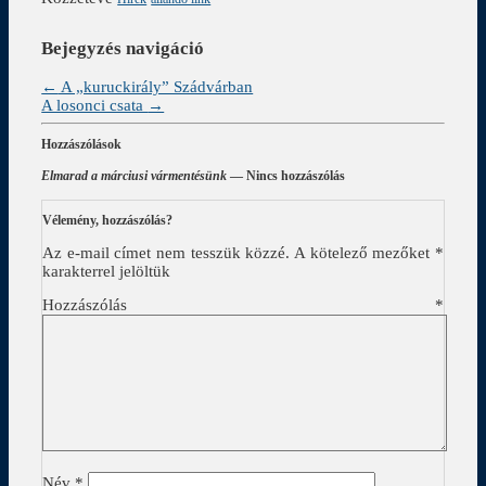
Bejegyzés navigáció
←
A „kuruckirály” Szádvárban
A losonci csata
→
Hozzászólások
Elmarad a márciusi vármentésünk
— Nincs hozzászólás
Vélemény, hozzászólás?
Az e-mail címet nem tesszük közzé.
A kötelező mezőket
*
karakterrel jelöltük
Hozzászólás
*
Név
*