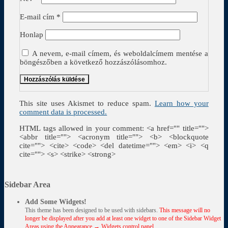
E-mail cím
*
Honlap
A nevem, e-mail címem, és weboldalcímem mentése a
böngészőben a következő hozzászólásomhoz.
This site uses Akismet to reduce spam.
Learn how your
comment data is processed.
HTML tags allowed in your comment: <a href="" title="">
<abbr title=""> <acronym title=""> <b> <blockquote
cite=""> <cite> <code> <del datetime=""> <em> <i> <q
cite=""> <s> <strike> <strong>
Sidebar Area
Add Some Widgets!
This theme has been designed to be used with sidebars.
This message will no
longer be displayed after you add at least one widget to one of the Sidebar Widget
Areas using the Appearance → Widgets control panel.