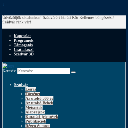
↓
Üdvözöljük oldalunkon! Szádvárért Baráti Kör
Kellemes böngészést!
Szádvár ránk vár!
Kapcsolat
Programok
Támogatás
Csatlakozz!
Szádvár 3D
Keresés:
Szádvár
Leírás
Történet
Az utolsó 300 év
Az utolsó Bebek
Metszetek
Alaprajzok
Kutatási jelentések
Publikációk
Régen és most