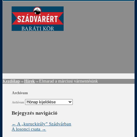
ádvár
d
!
Kezdőlap
→
Hírek
→
Elmarad a márciusi vármentésünk
Archívum
Archívum
Bejegyzés navigáció
←
A „kuruckirály” Szádvárban
A losonci csata
→