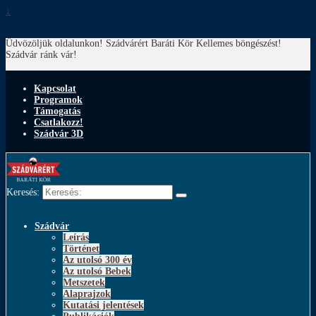
↓
Üdvözöljük oldalunkon! Szádvárért Baráti Kör
Kellemes böngészést!
Szádvár ránk vár!
Kapcsolat
Programok
Támogatás
Csatlakozz!
Szádvár 3D
Keresés:
Szádvár
Leírás
Történet
Az utolsó 300 év
Az utolsó Bebek
Metszetek
Alaprajzok
Kutatási jelentések