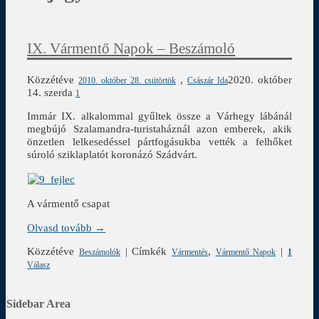
IX. Vármentő Napok – Beszámoló
Közzétéve
,
2020. október
2010. október 28. csütörtök
Császár Ida
14. szerda
1
Immár IX. alkalommal gyűltek össze a Várhegy lábánál
megbújó Szalamandra-turistaháznál azon emberek, akik
önzetlen lelkesedéssel pártfogásukba vették a felhőket
súroló sziklaplatót koronázó Szádvárt.
A vármentő csapat
Olvasd tovább →
Közzétéve
|
Címkék
,
|
Beszámolók
Vármentés
Vármentő Napok
1
Válasz
Sidebar Area