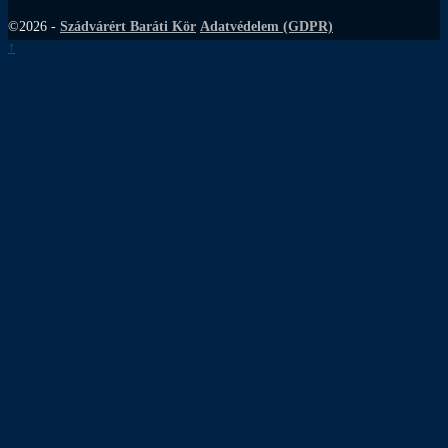
©2026 -
Szádvárért Baráti Kör
Adatvédelem (GDPR)
↑