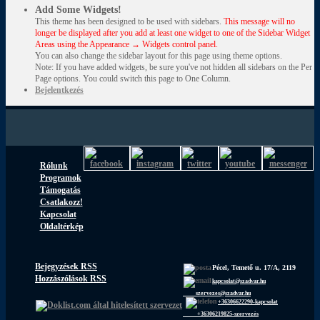
Add Some Widgets!
This theme has been designed to be used with sidebars.
This message will no
longer be displayed after you add at least one widget to one of the Sidebar Widget
Areas using the Appearance → Widgets control panel.
You can also change the sidebar layout for this page using theme options.
Note: If you have added widgets, be sure you've not hidden all sidebars on the Per
Page options. You could switch this page to One Column.
Bejelentkezés
Rólunk
Programok
Támogatás
Csatlakozz!
Kapcsolat
Oldaltérkép
Bejegyzések RSS
Pécel, Temető u. 17/A, 2119
Hozzászólások RSS
kapcsolat@szadvar.hu
szervezes@szadvar.hu
+36306622290-kapcsolat
+36306219825-szervezés