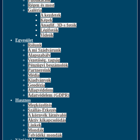
Publikációk
Régen és most
Galéria
A kezdetek
Képek
Anaglif, 3D-s fotók
Légifotók
Videók
Egyesület
Rólunk
A mi Szádvárunk
Alapszabály
Vezetőség, tagság
Pénzügyi beszámolók
Partnereink
Média
Kiadványok
Geodézia
Állagvédelem
Adatvédelem (GDPR)
Hasznos
Megközelítés
Szállás-Étkezés
A környék látnivalói
Aktív kikapcsolódás
Linkek
Mondák
Felvidéki mondák