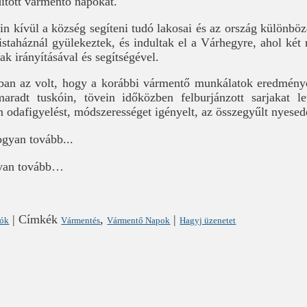
ított vármentő napokat.
in kívül a község segíteni tudó lakosai és az ország különbö
istaháznál gyülekeztek, és indultak el a Várhegyre, ahol ké
k irányításával és segítségével.
rban az volt, hogy a korábbi vármentő munkálatok eredménye
aradt tuskóin, tövein időközben felburjánzott sarjakat 
m odafigyelést, módszerességet igényelt, az összegyűlt nyese
gyan tovább…
|
Címkék
,
|
lók
Vármentés
Vármentő Napok
Hagyj üzenetet