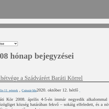
008 hónap bejegyzései
hétvége a Szádvárért Baráti Körrel
,
2020. október 12. hétfő
lis 11. péntek
Császár Ida
áti Kör 2008. április 4-5-én immár negyedik alkalommal
ögliget község határában fekvő – sokáig elfeledett, és a növ