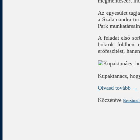
megmentéséért ind
Az egyesület tagja
a Szalamandra tur
Park munkatársaina
A feladat első so
bokrok földben m
erőfeszítést, hane
Kupaktanács, ho
Olvasd tovább →
Közzétéve
Beszámo