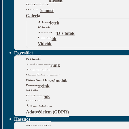
Publikációk
Régen és most
Galéria
A kezdetek
Képek
Anaglif, 3D-s fotók
Légifotók
Videók
Egyesület
Rólunk
A mi Szádvárunk
Alapszabály
Vezetőség, tagság
Pénzügyi beszámolók
Partnereink
Média
Kiadványok
Geodézia
Állagvédelem
Adatvédelem (GDPR)
Hasznos
Megközelítés