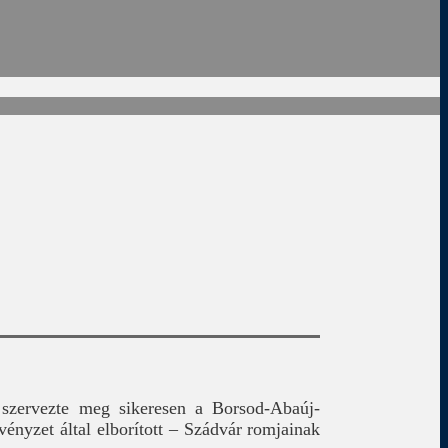
 szervezte meg sikeresen a Borsod-Abaúj-
ényzet által elborított – Szádvár romjainak