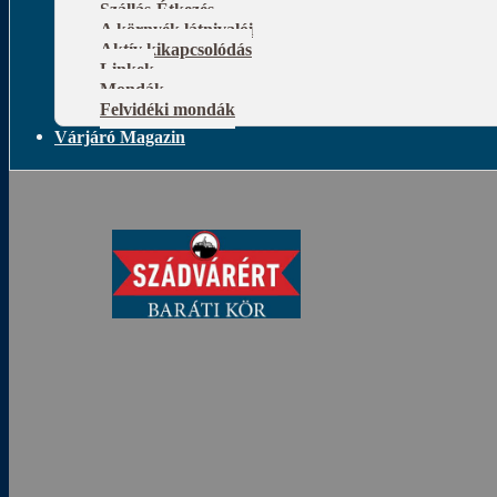
Szállás-Étkezés
A környék látnivalói
Aktív kikapcsolódás
Linkek
Mondák
Felvidéki mondák
Várjáró Magazin