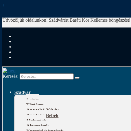
↓
Üdvözöljük oldalunkon! Szádvárért Baráti Kör
Kellemes böngészést!
Keresés:
Szádvár
Leírás
Történet
Az utolsó 300 év
Az utolsó Bebek
Metszetek
Alaprajzok
Kutatási jelentések