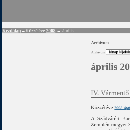
Rád
Kezdőlap
→Közzétéve
2008
→
április
Archívum
Archívum
április 2
IV. Vármentő 
Közzétéve
2008. ápri
A Szádvárért Bar
Zemplén megyei Sz