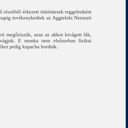
ző részéből érkezett önkéntesek reggelenként
t napig tevékenykedtek az Aggteleki Nemzeti
it megőrizzük, azaz az akkor kivágott fák,
levágjuk. E munka nem elsősorban fizikai
déket pedig kupacba hordták.