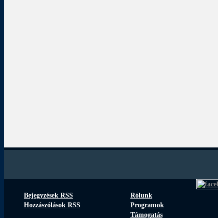
Bejegyzések RSS
Rólunk
Hozzászólások RSS
Programok
Támogatás