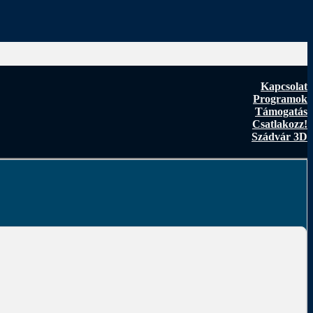
Kapcsolat
Programok
Támogatás
Csatlakozz!
Szádvár 3D