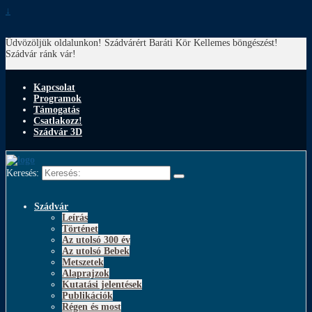
↓
Üdvözöljük oldalunkon! Szádvárért Baráti Kör
Kellemes böngészést!
Szádvár ránk vár!
Kapcsolat
Programok
Támogatás
Csatlakozz!
Szádvár 3D
Keresés:
Szádvár
Leírás
Történet
Az utolsó 300 év
Az utolsó Bebek
Metszetek
Alaprajzok
Kutatási jelentések
Publikációk
Régen és most