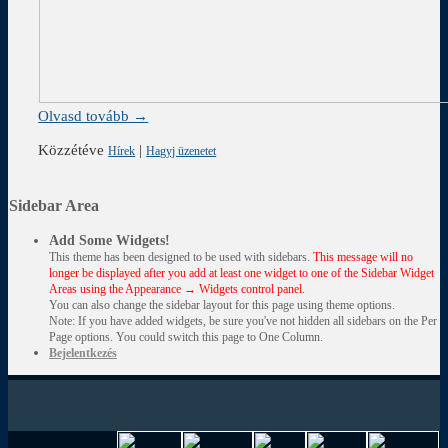
Olvasd tovább →
Közzétéve
|
Hírek
Hagyj üzenetet
Sidebar Area
Add Some Widgets!
This theme has been designed to be used with sidebars.
This message will no
longer be displayed after you add at least one widget to one of the Sidebar Widget
Areas using the Appearance → Widgets control panel.
You can also change the sidebar layout for this page using theme options.
Note: If you have added widgets, be sure you've not hidden all sidebars on the Per
Page options. You could switch this page to One Column.
Bejelentkezés