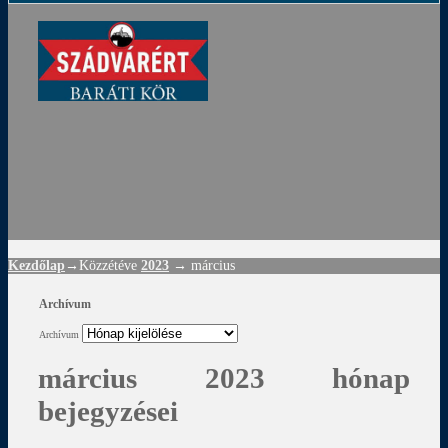
ádvár
d
!
Kezdőlap
→Közzétéve
2023
→
március
Archívum
Archívum
március 2023 hónap
bejegyzései