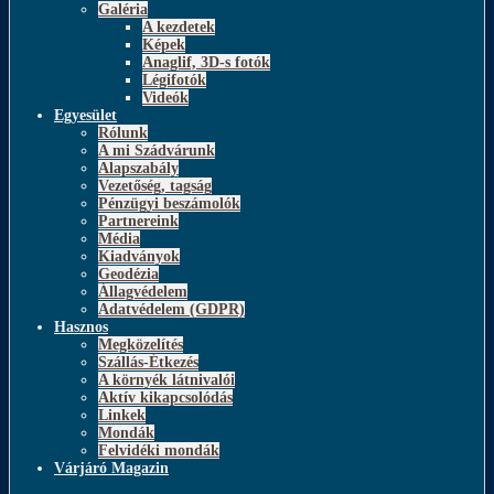
Galéria
A kezdetek
Képek
Anaglif, 3D-s fotók
Légifotók
Videók
Egyesület
Rólunk
A mi Szádvárunk
Alapszabály
Vezetőség, tagság
Pénzügyi beszámolók
Partnereink
Média
Kiadványok
Geodézia
Állagvédelem
Adatvédelem (GDPR)
Hasznos
Megközelítés
Szállás-Étkezés
A környék látnivalói
Aktív kikapcsolódás
Linkek
Mondák
Felvidéki mondák
Várjáró Magazin