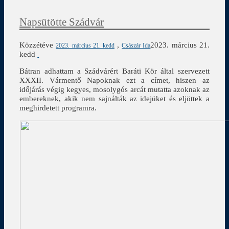
Napsütötte Szádvár
Közzétéve
,
2023. március 21.
2023. március 21. kedd
Császár Ida
kedd
Bátran adhattam a Szádvárért Baráti Kör által szervezett
XXXII. Vármentő Napoknak ezt a címet, hiszen az
időjárás végig kegyes, mosolygós arcát mutatta azoknak az
embereknek, akik nem sajnálták az idejüket és eljöttek a
meghirdetett programra.