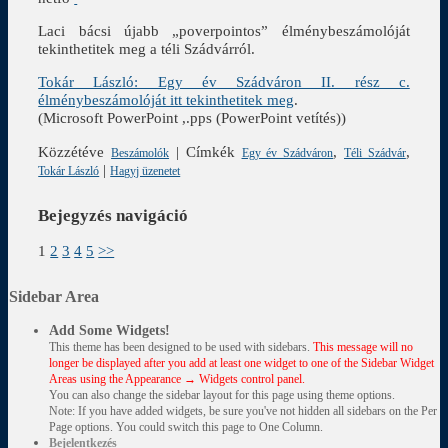
Laci bácsi újabb „poverpointos” élménybeszámolóját
tekinthetitek meg a téli Szádvárról.
Tokár László: Egy év Szádváron II. rész c.
élménybeszámolóját itt tekinthetitek meg
.
(Microsoft PowerPoint ,.pps (PowerPoint vetítés))
Közzétéve
|
Címkék
,
,
Beszámolók
Egy év Szádváron
Téli Szádvár
|
Tokár László
Hagyj üzenetet
Bejegyzés navigáció
1
2
3
4
5
>>
Sidebar Area
Add Some Widgets!
This theme has been designed to be used with sidebars.
This message will no
longer be displayed after you add at least one widget to one of the Sidebar Widget
Areas using the Appearance → Widgets control panel.
You can also change the sidebar layout for this page using theme options.
Note: If you have added widgets, be sure you've not hidden all sidebars on the Per
Page options. You could switch this page to One Column.
Bejelentkezés