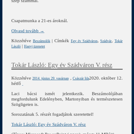
szép számmal.
Csapatmunka a 21-es ároknál.
Olvasd tovább →
Közzétéve
|
Címkék
,
,
Beszámolók
Egy év Szádváron
Szádvár
Tokár
|
László
Hagyj üzenetet
Tokár László: Egy év Szádváron V. rész
Közzétéve
,
2020. október 12.
2014. június 29. vasárnap
Császár Ida
hétfő
Laci bácsi ismét jelentkezik. Beszámolójában
megfordulunk Edelényben, Martonyiban és természetesen
Szögligeten is.
Sorozatának 5. részét fogadjátok szeretettel!
Tokár László: Egy év Szádváron V. rész