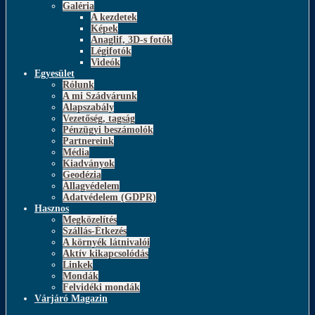
Galéria
A kezdetek
Képek
Anaglif, 3D-s fotók
Légifotók
Videók
Egyesület
Rólunk
A mi Szádvárunk
Alapszabály
Vezetőség, tagság
Pénzügyi beszámolók
Partnereink
Média
Kiadványok
Geodézia
Állagvédelem
Adatvédelem (GDPR)
Hasznos
Megközelítés
Szállás-Étkezés
A környék látnivalói
Aktív kikapcsolódás
Linkek
Mondák
Felvidéki mondák
Várjáró Magazin