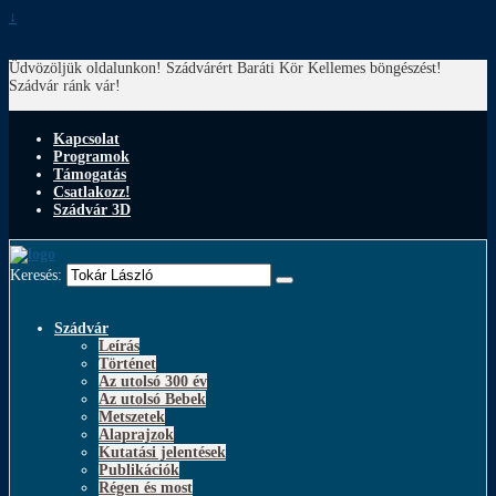
↓
Üdvözöljük oldalunkon! Szádvárért Baráti Kör
Kellemes böngészést!
Szádvár ránk vár!
Kapcsolat
Programok
Támogatás
Csatlakozz!
Szádvár 3D
Keresés:
Szádvár
Leírás
Történet
Az utolsó 300 év
Az utolsó Bebek
Metszetek
Alaprajzok
Kutatási jelentések
Publikációk
Régen és most