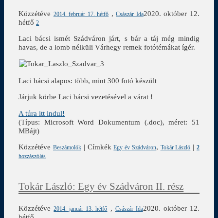
Közzétéve
,
2020. október 12.
2014. február 17. hétfő
Császár Ida
hétfő
2
Laci bácsi ismét Szádváron járt, s bár a táj még mindig
havas, de a lomb nélküli Várhegy remek fotótémákat ígér.
Laci bácsi alapos: több, mint 300 fotó készült
Járjuk körbe Laci bácsi vezetésével a várat !
A túra itt indul!
(Típus: Microsoft Word Dokumentum (.doc), méret: 51
MBájt)
Közzétéve
|
Címkék
,
|
Beszámolók
Egy év Szádváron
Tokár László
2
hozzászólás
Tokár László: Egy év Szádváron II. rész
Közzétéve
,
2020. október 12.
2014. január 13. hétfő
Császár Ida
hétfő