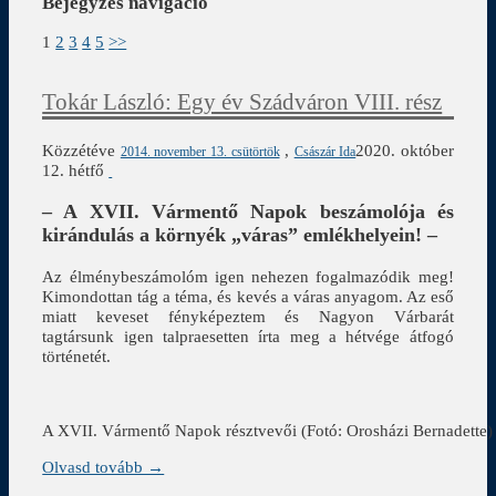
Bejegyzés navigáció
1
2
3
4
5
>>
Tokár László: Egy év Szádváron VIII. rész
Közzétéve
,
2020. október
2014. november 13. csütörtök
Császár Ida
12. hétfő
– A XVII. Vármentő Napok beszámolója és
kirándulás a környék „váras” emlékhelyein! –
Az élménybeszámolóm igen nehezen fogalmazódik meg!
Kimondottan tág a téma, és kevés a váras anyagom. Az eső
miatt keveset fényképeztem és Nagyon Várbarát
tagtársunk igen talpraesetten írta meg a hétvége átfogó
történetét.
A XVII. Vármentő Napok résztvevői (Fotó: Orosházi Bernadette)
Olvasd tovább →