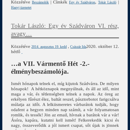
Közzétéve
|
Címkék
,
|
Beszámolók
Egy év Szádváron
Tokár László
Hagyj üzenetet
Tokár László: Egy év Szádváron VI. rész,
avagy…
Közzétéve
,
2020. október 12.
2014. augusztus 19. kedd
Császár Ida
hétfő
…a VII. Vármentő Hét -2.-
élménybeszámolója.
Ismét hónapok telnek el, míg kijutok Szádvárra. De milyen
hónapok! A hétköznapok megnyúlnak, és áll az idő, mint
maga a vár, és tétlenségben telnek a napok. Az öreg az
erkélyen fűrészt élez, baltát reszel, pásztorbotot farigcsálva
múlatja az időt. A lelkiismeretes várbarátok tudják, hogy
odafent a hegyen minden nap számít, a vár folyamatosan
romlik, és tessék! Jön az email, hívnak a barátok vár a vár!
Ásóra, kapára, kutatni kell ismét! Felkerekedik kicsi és
nagy, összeverődik a jól ismert csapat, sőt újak is jönnek