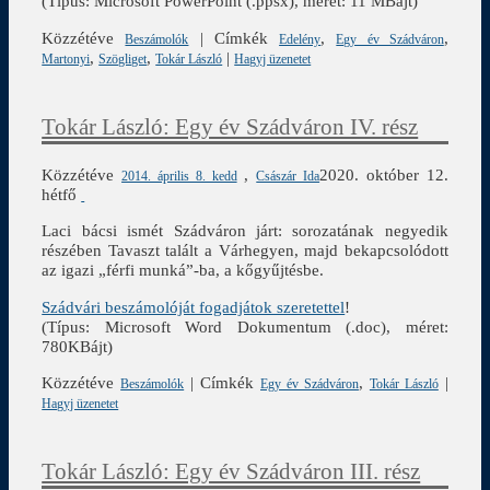
(Típus: Microsoft PowerPoint (.ppsx), méret: 11 MBájt)
Közzétéve
|
Címkék
,
,
Beszámolók
Edelény
Egy év Szádváron
,
,
|
Martonyi
Szögliget
Tokár László
Hagyj üzenetet
Tokár László: Egy év Szádváron IV. rész
Közzétéve
,
2020. október 12.
2014. április 8. kedd
Császár Ida
hétfő
Laci bácsi ismét Szádváron járt: sorozatának negyedik
részében Tavaszt talált a Várhegyen, majd bekapcsolódott
az igazi „férfi munká”-ba, a kőgyűjtésbe.
Szádvári beszámolóját fogadjátok szeretettel
!
(Típus: Microsoft Word Dokumentum (.doc), méret:
780KBájt)
Közzétéve
|
Címkék
,
|
Beszámolók
Egy év Szádváron
Tokár László
Hagyj üzenetet
Tokár László: Egy év Szádváron III. rész