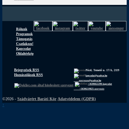
Rólunk
Programok
Támogatás
Csatlakozz!
Kapcsolat
Oldaltérkép
Bejegyzések RSS
Pécel, Temető u. 17/A, 2119
Hozzászólások RSS
kapcsolat@szadvar.hu
szervezes@szadvar.hu
+36306622290-kapcsolat
+36306219825-szervezés
©2026 -
Szádvárért Baráti Kör
Adatvédelem (GDPR)
↑