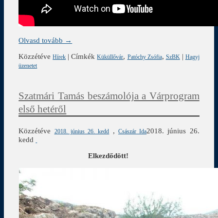
Olvasd tovább →
Közzétéve
|
Címkék
,
,
|
Hírek
Küküllővár
Patóchy Zsófia
SzBK
Hagyj
üzenetet
Szatmári Tamás beszámolója a Várprogram
első hetéről
Közzétéve
,
2018. június 26.
2018. június 26. kedd
Császár Ida
kedd
Elkezdődött!