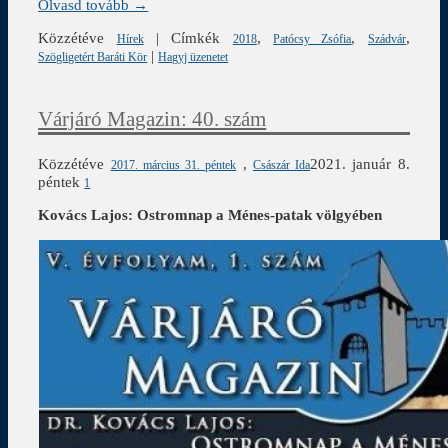
Olvasd tovább →
Közzétéve
|
Címkék
,
,
,
Hírek
2018
Patócsy Zsófia
Szádvár
|
Szögligetért Baráti Kör
Hagyj üzenetet
Várjáró Magazin: 40. szám
Közzétéve
,
2021. január 8.
2017. március 31. péntek
Császár Ida
péntek
1
Kovács Lajos: Ostromnap a Ménes-patak völgyében