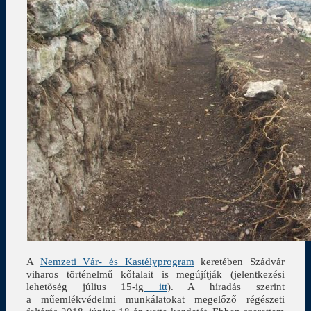
A
Nemzeti Vár- és Kastélyprogram
keretében Szádvár
viharos történelmű kőfalait is megújítják (jelentkezési
lehetőség július 15-ig
itt
). A híradás szerint
a műemlékvédelmi munkálatokat megelőző régészeti