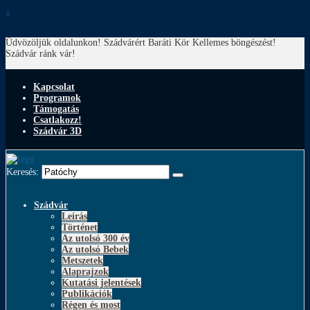
↓
Üdvözöljük oldalunkon! Szádvárért Baráti Kör
Kellemes böngészést!
Szádvár ránk vár!
Kapcsolat
Programok
Támogatás
Csatlakozz!
Szádvár 3D
Keresés:
Szádvár
Leírás
Történet
Az utolsó 300 év
Az utolsó Bebek
Metszetek
Alaprajzok
Kutatási jelentések
Publikációk
Régen és most