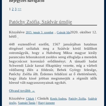
Bejegyzés navigáció
1
2
3
>>
Patóchy Zsófia, Szádvár úrnője
Közzétéve
,
2020. október 12.
2015. január 3. szombat
Császár Ida
hétfő
448 esztendővel ezelőtt, 1567 januárjában hatalmas
dörgéssel szólaltak meg a Szádvár körül felállított
ostromágyúk, hogy a Habsburg Miksa magyar király
parancsára felsorakozott zsoldos sereg elfoglalja a meredek
hegycsúcsot koronázó erődítményt. A támadó hadat
Schwendi Lázár kassai főkapitány vezette, míg a várbeli
védősereg élén a földesúr, Bebek György felesége,
Patóchy Zsófia állt. Érdemes felidézni az ő élettörténetét,
hogy általa kissé jobban megismerjük a régmúlt idők
híressé vált nagyasszonyainak egyikét.
Olvasd tovább →
Közzétéve
|
Címkék
,
,
Cikkek
Kenéz Andrea
Patóchy Zsófia
Szádvár
,
|
úrnője
Szatmári Tamás
Hagyj üzenetet