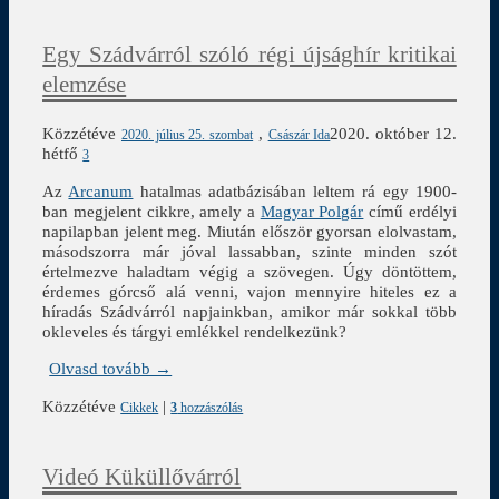
Egy Szádvárról szóló régi újsághír kritikai
elemzése
Közzétéve
,
2020. október 12.
2020. július 25. szombat
Császár Ida
hétfő
3
Az
Arcanum
hatalmas adatbázisában leltem rá egy 1900-
ban megjelent cikkre, amely a
Magyar Polgár
című erdélyi
napilapban jelent meg. Miután először gyorsan elolvastam,
másodszorra már jóval lassabban, szinte minden szót
értelmezve haladtam végig a szövegen. Úgy döntöttem,
érdemes górcső alá venni, vajon mennyire hiteles ez a
híradás Szádvárról napjainkban, amikor már sokkal több
okleveles és tárgyi emlékkel rendelkezünk?
Olvasd tovább →
Közzétéve
|
Cikkek
3
hozzászólás
Videó Küküllővárról