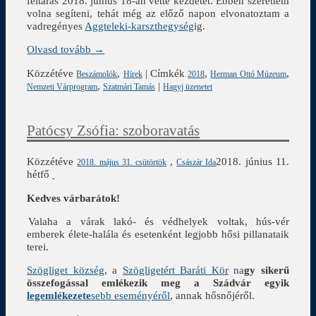
feltárás 2018. június 18-án vette kezdetét. Ebben szerettem
volna segíteni, tehát még az előző napon elvonatoztam a
vadregényes
Aggteleki-karszthegység
ig.
Olvasd tovább →
Közzétéve
,
|
Címkék
,
,
Beszámolók
Hírek
2018
Herman Ottó Múzeum
,
|
Nemzeti Várprogram
Szatmári Tamás
Hagyj üzenetet
Patócsy Zsófia: szoboravatás
Közzétéve
,
2018. június 11.
2018. május 31. csütörtök
Császár Ida
hétfő
Kedves várbarátok!
Valaha a várak lakó- és védhelyek voltak, hús-vér
emberek élete-halála és esetenként legjobb hősi pillanataik
terei.
Szögliget község
, a
Szögligetért Baráti Kör
na
gy sikerű
összefogással emlékezik meg a Szádvár egyik
legemlékezete
sebb eseményéről
, annak hősnőjéről.