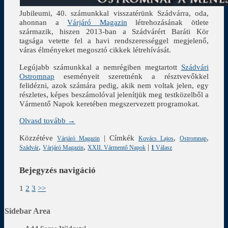
Jubileumi, 40. számunkkal visszatérünk Szádvárra, oda,
ahonnan a
Várjáró Magazin
létrehozásának ötlete
származik, hiszen 2013-ban a Szádvárért Baráti Kör
tagsága vetette fel a havi rendszerességgel megjelenő,
váras élményeket megosztó cikkek létrehívását.
Legújabb számunkkal a nemrégiben megtartott
Szádvári
Ostromnap
eseményeit szeretnénk a résztvevőkkel
felidézni, azok számára pedig, akik nem voltak jelen, egy
részletes, képes beszámolóval jelenítjük meg testközelből a
Vármentő Napok keretében megszervezett programokat.
Olvasd tovább →
Közzétéve
|
Címkék
,
,
Várjáró Magazin
Kovács Lajos
Ostromnap
,
,
|
Szádvár
Várjáró Magazin
XXII. Vármentő Napok
1
Válasz
Bejegyzés navigáció
1
2
3
>>
Sidebar Area