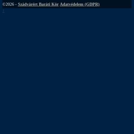
©2026 -
Szádvárért Baráti Kör
Adatvédelem (GDPR)
↑