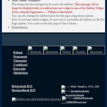
Add Some Widgets!
This theme has been designed to be used with sidebars.
This message will no
longer be displayed after you add at least one widget to one of the Sidebar Widget
Areas using the Appearance → Widgets control panel.
You can also change the sidebar layout for this page using theme options.
Note: If you have added widgets, be sure you've not hidden all sidebars on the Per
Page options. You could switch this page to One Column.
Bejelentkezés
Rólunk
Programok
Támogatás
Csatlakozz!
Kapcsolat
Oldaltérkép
Bejegyzések RSS
Pécel, Temető u. 17/A, 2119
Hozzászólások RSS
kapcsolat@szadvar.hu
szervezes@szadvar.hu
+36306622290-kapcsolat
+36306219825-szervezés