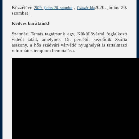
Közzétéve
,
2020. június 20.
2020. június 20. szombat
Császár Ida
szombat
Kedves barátaink!
Szatmári Tamás tagtársunk egy, Küküllővárral foglalkozó
videót talált, amelynek 15. percétől kezdődik Zsófia
asszony, a hős szádvári várvédő nyughelyét is tartalmazó
református templom bemutatása.