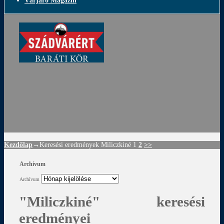
Várjáró Magazin
ádvár
d
!
Kezdőlap
→Keresési eredmények
Miliczkiné
1
2
>>
Archívum
Archívum
"Miliczkiné"
keresési
eredményei