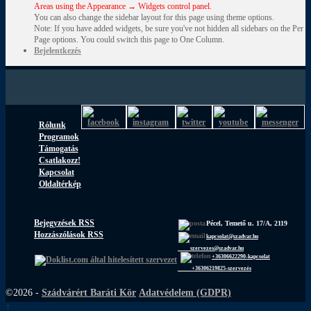
Areas using the Appearance → Widgets control panel.
You can also change the sidebar layout for this page using theme options.
Note: If you have added widgets, be sure you've not hidden all sidebars on the Per
Page options. You could switch this page to One Column.
Bejelentkezés
Rólunk
Programok
Támogatás
Csatlakozz!
Kapcsolat
Oldaltérkép
Bejegyzések RSS
Pécel, Temető u. 17/A, 2119
Hozzászólások RSS
kapcsolat@szadvar.hu
szervezes@szadvar.hu
+36306622290-kapcsolat
+36306219825-szervezés
©2026 -
Szádvárért Baráti Kör
Adatvédelem (GDPR)
↑