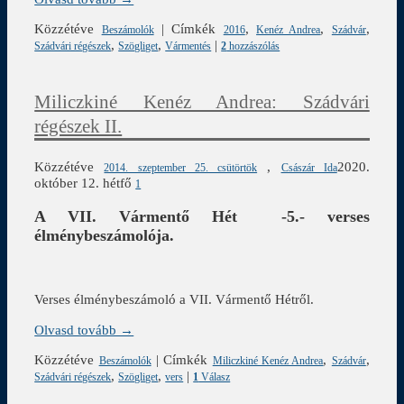
Közzétéve
|
Címkék
,
,
,
Beszámolók
2016
Kenéz Andrea
Szádvár
,
,
|
Szádvári régészek
Szögliget
Vármentés
2
hozzászólás
Miliczkiné Kenéz Andrea: Szádvári
régészek II.
Közzétéve
,
2020.
2014. szeptember 25. csütörtök
Császár Ida
október 12. hétfő
1
A VII. Vármentő Hét -5.- verses
élménybeszámolója.
Verses élménybeszámoló a VII. Vármentő Hétről.
Olvasd tovább →
Közzétéve
|
Címkék
,
,
Beszámolók
Miliczkiné Kenéz Andrea
Szádvár
,
,
|
Szádvári régészek
Szögliget
vers
1
Válasz