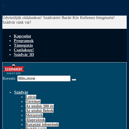
↓
Üdvözöljük oldalunkon! Szádvárért Baráti Kör
Kellemes böngészést!
Szádvár ránk vár!
Kapcsolat
Programok
Támogatás
Csatlakozz!
Szádvár 3D
Keresés:
Szádvár
Leírás
Történet
Az utolsó 300 év
Az utolsó Bebek
Metszetek
Alaprajzok
Kutatási jelentések