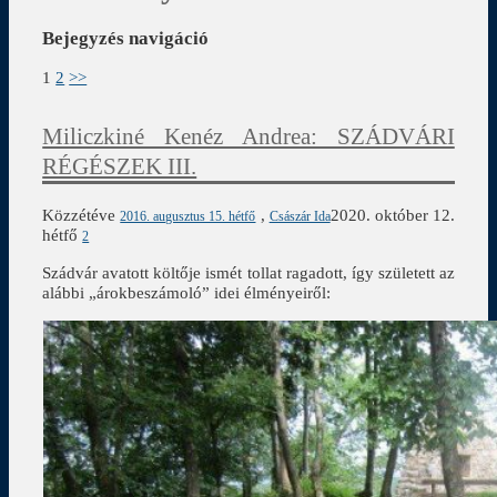
Bejegyzés navigáció
1
2
>>
Miliczkiné Kenéz Andrea: SZÁDVÁRI
RÉGÉSZEK III.
Közzétéve
,
2020. október 12.
2016. augusztus 15. hétfő
Császár Ida
hétfő
2
Szádvár avatott költője ismét tollat ragadott, így született az
alábbi „árokbeszámoló” idei élményeiről: