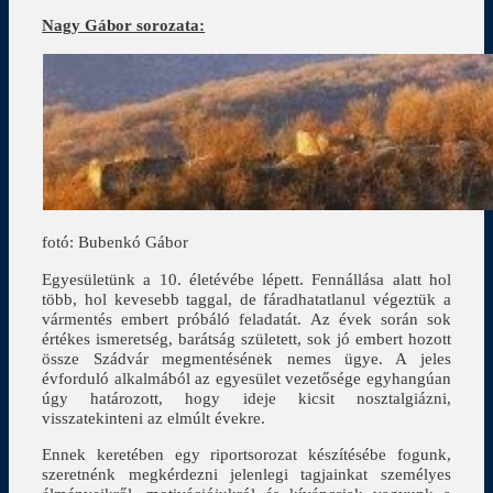
Nagy Gábor sorozata:
fotó: Bubenkó Gábor
Egyesületünk a 10. életévébe lépett. Fennállása alatt hol
több, hol kevesebb taggal, de fáradhatatlanul végeztük a
vármentés embert próbáló feladatát. Az évek során sok
értékes ismeretség, barátság született, sok jó embert hozott
össze Szádvár megmentésének nemes ügye. A jeles
évforduló alkalmából az egyesület vezetősége egyhangúan
úgy határozott, hogy ideje kicsit nosztalgiázni,
visszatekinteni az elmúlt évekre.
Ennek keretében egy riportsorozat készítésébe fogunk,
szeretnénk megkérdezni jelenlegi tagjainkat személyes