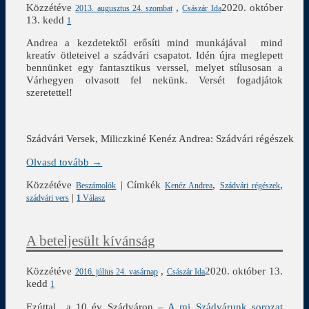
Közzétéve
,
2020. október
2013. augusztus 24. szombat
Császár Ida
13. kedd
1
Andrea a kezdetektől erősíti mind munkájával mind
kreatív ötleteivel a szádvári csapatot. Idén újra meglepett
bennünket egy fantasztikus verssel, melyet stílusosan a
Várhegyen olvasott fel nekünk. Versét fogadjátok
szeretettel!
Szádvári Versek, Miliczkiné Kenéz Andrea: Szádvári régészek
Olvasd tovább →
Közzétéve
|
Címkék
,
,
Beszámolók
Kenéz Andrea
Szádvári régészek
|
szádvári vers
1
Válasz
A beteljesült kívánság
Közzétéve
,
2020. október 13.
2016. július 24. vasárnap
Császár Ida
kedd
1
Ezúttal a 10 év Szádváron –
A mi Szádvárunk sorozat