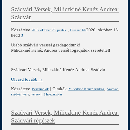
Szádvári Versek, Miliczkiné Kenéz Andrea:
Szádvár
Közzétéve
,
2020. október 13.
2013. október 25. péntek
Császár Ida
kedd
3
Újabb szádvári verssel gazdagodtunk!
Miliczkiné Kenéz Andrea versét fogadjátok szeretettel!
Szádvári Versek, Miliczkiné Kenéz Andrea: Szádvár
Olvasd tovább →
Közzétéve
|
Címkék
,
,
Beszámolók
Miliczkiné Kenéz Andrea
Szádvár
,
|
szádvári vers
versek
3
hozzászólás
Szádvári Versek, Miliczkiné Kenéz Andrea:
Szádvári régészek