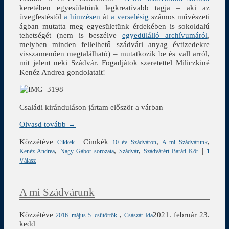
keretében egyesületünk legkreatívabb tagja – aki az
üvegfestéstől
a hímzésen
át
a verselésig
számos művészeti
ágban mutatta meg egyesületünk érdekében is sokoldalú
tehetségét (nem is beszélve
egyedülálló archívumáról
,
melyben minden fellelhető szádvári anyag évtizedekre
visszamenően megtalálható) – mutatkozik be és vall arról,
mit jelent neki Szádvár. Fogadjátok szeretettel Miliczkiné
Kenéz Andrea gondolatait!
Családi kiránduláson jártam először a várban
Olvasd tovább →
Közzétéve
|
Címkék
,
,
Cikkek
10 év Szádváron
A mi Szádvárunk
,
,
,
|
Kenéz Andrea
Nagy Gábor sorozata
Szádvár
Szádvárért Baráti Kör
1
Válasz
A mi Szádvárunk
Közzétéve
,
2021. február 23.
2016. május 5. csütörtök
Császár Ida
kedd