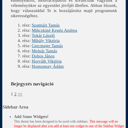
élményeikről, motivációjukról és kíváncsiak vagyunk a
véleményükre az egyesület jövőjét illetően. Abban bízunk,
hogy válaszaiddal Te is hozzájárulsz majd programunk
sikerességéhez.
rész:
Szatmári Tamás
rész:
Miliczkiné Kenéz Andrea
rész:
Tokár László
rész:
Mihály Viktória
rész:
Grecmajer Tamás
rész:
Molnár Tamás
rész:
Dobos János
rész:
Horváth Viktória
rész:
Homonnay Ádám
Bejegyzés navigáció
1
2
>>
Sidebar Area
Add Some Widgets!
This theme has been designed to be used with sidebars.
This message will no
longer be displayed after you add at least one widget to one of the Sidebar Widget