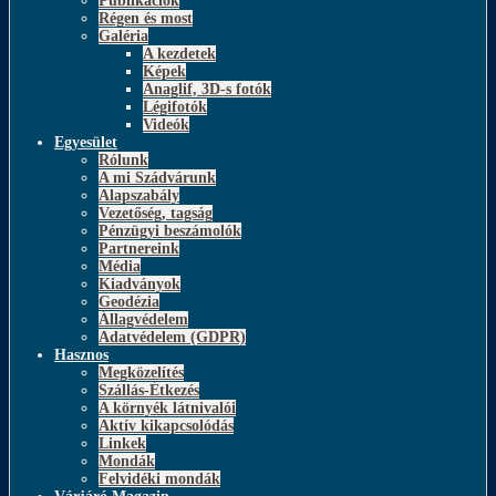
Publikációk
Régen és most
Galéria
A kezdetek
Képek
Anaglif, 3D-s fotók
Légifotók
Videók
Egyesület
Rólunk
A mi Szádvárunk
Alapszabály
Vezetőség, tagság
Pénzügyi beszámolók
Partnereink
Média
Kiadványok
Geodézia
Állagvédelem
Adatvédelem (GDPR)
Hasznos
Megközelítés
Szállás-Étkezés
A környék látnivalói
Aktív kikapcsolódás
Linkek
Mondák
Felvidéki mondák