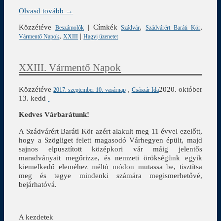
Olvasd tovább →
Közzétéve
|
Címkék
,
,
Beszámolók
Szádvár
Szádvárért Baráti Kör
,
|
Vármentő Napok
XXIII
Hagyj üzenetet
XXIII. Vármentő Napok
Közzétéve
,
2020. október
2017. szeptember 10. vasárnap
Császár Ida
13. kedd
Kedves Várbarátunk!
A Szádvárért Baráti Kör azért alakult meg 11 évvel ezelőtt,
hogy a Szögliget felett magasodó Várhegyen épült, majd
sajnos elpusztított középkori vár máig jelentős
maradványait megőrizze, és nemzeti örökségünk egyik
kiemelkedő eleméhez méltó módon mutassa be, tisztítsa
meg és tegye mindenki számára megismerhetővé,
bejárhatóvá.
A kezdetek