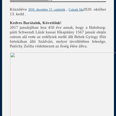
Közzétéve
,
2020. október
2016. december 15. csütörtök
Császár Ida
13. kedd
Kedves Barátaink, Követőink!
2017 januárjában lesz 450 éve annak, hogy a Habsburg-
párti Schwendi Lázár kassai főkapitány 1567 január elején
ostrom alá vette az erdélyiek mellé állt Bebek György főúr
birtokában álló Szádvárt, melyet távollétében felesége,
Patóchy Zsófia védelmezett az őrség élére állva.