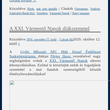
Olvasd tovább →
Közzétéve
,
|
Címkék
,
,
Hírek
már nem aktuális
Ostromnap
Szádvár
,
,
|
Szádvárért Baráti Kör
Szögliget
Vármentő Napok
Hagyj üzenetet
A XXI. Vármentő Napok diákszemmel
Közzétéve
,
2020. október 12.
2016. november 15. kedd
Császár Ida
hétfő
2
A
Győri Műszaki SZC Hild József Építőipari
Szakgimnáziuma
diákjai
Fürjes János
vezetésével nagy
segítségünkre voltak a
XXI. Vármentő Napok
sikeres
lebonyolításában. Ezúttal is köszönjük nekik és fogadjátok
szeretettel a mai fiatalok szemszögéből készült
élménybeszámolójukat!