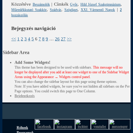
Közzétéve
|
Címkék
,
,
Beszámolók
Győr
Hild József Szakgimnázium
,
,
,
|
Műemlékkutató Szakkör
Szádvár
Szögliget
XXI. Vármentő Napok
2
hozzászólás
Bejegyzés navigáció
<<
1
2
3
4
5
6
7
8
9
…
26
27
>>
Sidebar Area
Add Some Widgets!
This theme has been designed to be used with sidebars.
This message will no
longer be displayed after you add at least one widget to one of the Sidebar Widget
Areas using the Appearance → Widgets control panel.
You can also change the sidebar layout for this page using theme options.
Note: If you have added widgets, be sure you've not hidden all sidebars on the Per
Page options. You could switch this page to One Column.
Bejelentkezés
Rólunk
Programok