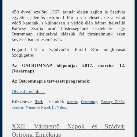
450 évvel ezelőtt, 1567. január elején zajlott le Szádvár
egyetlen jelentős ostroma! Bár a vár elesett, de a várat
védő katonák, s különösen a védők élén bátran helytálló
Patócsy Zsófia úrnő hősiességének tiszteletére egy
Ostromnap alkalmával idézzük fel történelmünk ezen
kevéssé ismert eseményét.
Fogadd hát a Szádvárért Baráti Kör meghívását
Szögligetre!
Az OSTROMNAP időpontja: 2017. március 12.
(Vasárnap)
Az Ostromnapra tervezett programok:
Olvasd tovább →
Közzétéve
|
Címkék
,
,
,
Hírek
ostrom
Ostromnap
Patóscy Zsófia
,
|
Szádvár
Vármentő Napok
1
Válasz
XXII. Vármentő Napok és Szádvár
Ostroma Emléknap