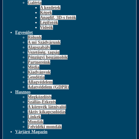
Galéria
A kezdetek
Képek
Anaglif, 3D-s fotók
Légifotók
Videók
Egyesület
Rólunk
A mi Szádvárunk
Alapszabály
Vezetőség, tagság
Pénzügyi beszámolók
Partnereink
Média
Kiadványok
Geodézia
Állagvédelem
Adatvédelem (GDPR)
Hasznos
Megközelítés
Szállás-Étkezés
A környék látnivalói
Aktív kikapcsolódás
Linkek
Mondák
Felvidéki mondák
Várjáró Magazin