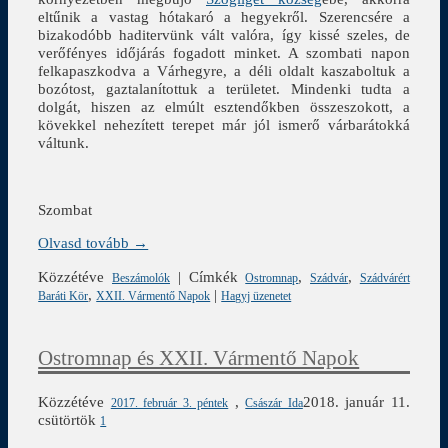
eltűnik a vastag hótakaró a hegyekről. Szerencsére a
bizakodóbb haditervünk vált valóra, így kissé szeles, de
verőfényes időjárás fogadott minket. A szombati napon
felkapaszkodva a Várhegyre, a déli oldalt kaszaboltuk a
bozótost, gaztalanítottuk a területet. Mindenki tudta a
dolgát, hiszen az elmúlt esztendőkben összeszokott, a
kövekkel nehezített terepet már jól ismerő várbarátokká
váltunk.
Szombat
Olvasd tovább →
Közzétéve
|
Címkék
,
,
Beszámolók
Ostromnap
Szádvár
Szádvárért
,
|
Baráti Kör
XXII. Vármentő Napok
Hagyj üzenetet
Ostromnap és XXII. Vármentő Napok
Közzétéve
,
2018. január 11.
2017. február 3. péntek
Császár Ida
csütörtök
1