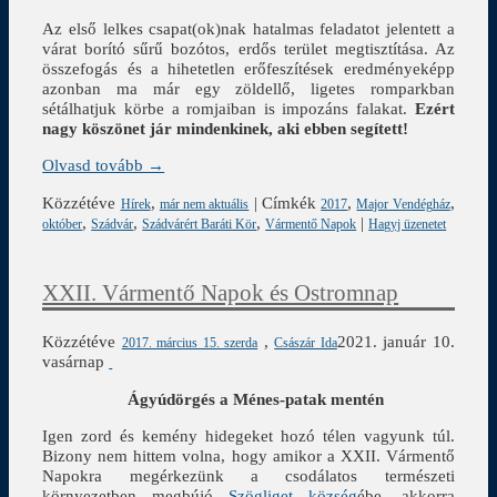
Az első lelkes csapat(ok)nak hatalmas feladatot jelentett a
várat borító sűrű bozótos, erdős terület megtisztítása. Az
összefogás és a hihetetlen erőfeszítések eredményeképp
azonban ma már egy zöldellő, ligetes romparkban
sétálhatjuk körbe a romjaiban is impozáns falakat.
Ezért
nagy köszönet jár mindenkinek, aki ebben segített!
Olvasd tovább →
Közzétéve
,
|
Címkék
,
,
Hírek
már nem aktuális
2017
Major Vendégház
,
,
,
|
október
Szádvár
Szádvárért Baráti Kör
Vármentő Napok
Hagyj üzenetet
XXII. Vármentő Napok és Ostromnap
Közzétéve
,
2021. január 10.
2017. március 15. szerda
Császár Ida
vasárnap
Ágyúdörgés a Ménes-patak mentén
Igen zord és kemény hidegeket hozó télen vagyunk túl.
Bizony nem hittem volna, hogy amikor a XXII. Vármentő
Napokra megérkezünk a csodálatos természeti
környezetben megbújó
Szögliget község
ébe, akkorra