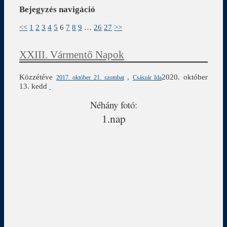
Bejegyzés navigáció
<<
1
2
3
4
5
6
7
8
9
…
26
27
>>
XXIII. Vármentő Napok
Közzétéve
,
2020. október
2017. október 21. szombat
Császár Ida
13. kedd
Néhány fotó:
1.nap