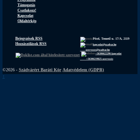
Támogatás
Csatlakozz!
Kapcsolat
Oldaltérkép
Bejegyzések RSS
Pécel, Temető u. 17/A, 2119
Hozzászólások RSS
kapcsolat@szadvar.hu
szervezes@szadvar.hu
+36306622290-kapcsolat
+36306219825-szervezés
©2026 -
Szádvárért Baráti Kör
Adatvédelem (GDPR)
↑