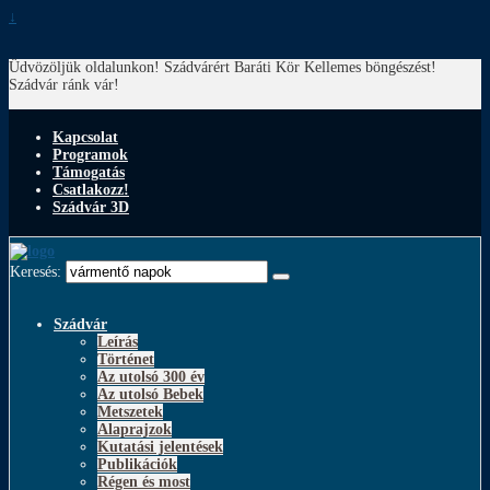
↓
Üdvözöljük oldalunkon! Szádvárért Baráti Kör
Kellemes böngészést!
Szádvár ránk vár!
Kapcsolat
Programok
Támogatás
Csatlakozz!
Szádvár 3D
Keresés:
Szádvár
Leírás
Történet
Az utolsó 300 év
Az utolsó Bebek
Metszetek
Alaprajzok
Kutatási jelentések
Publikációk
Régen és most