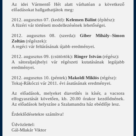
Az idei Vármentő Hét alatt várhatóan a következő
előadásokat hallgathatjátok meg:
2012. augusztus 07. (kedd):
Kelemen Bálint
(építész):
A füzéri vár történeti modellezésének lehetőségei.
2012. augusztus 08. (szerda):
Giber Mihály
–
Simon
Zoltán
(régészek):
A regéci vár feltárásának újabb eredményei.
2012. augusztus 09. (csütörtök):
Ringer István
(régész):
A sátoraljaújhelyi vár régészeti kutatásának legújabb
eredményei.
2012. augusztus 10. (péntek)
Makoldi Miklós
(régész):
Tokaj-Rákóczi vár 2011. évi ásatásának eredményei.
Az előadások, melyeket diavetítés is kísér, a vacsora
elfogyasztását követően, kb. 20.00 órakor kezdődnének.
Az előadások helyszíne a Szalamandra ház ebédlője lesz.
Érdeklődésetekre számítva!
Üdvözlettel:
Gál-Mlakár Viktor