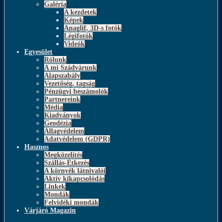
Galéria
A kezdetek
Képek
Anaglif, 3D-s fotók
Légifotók
Videók
Egyesület
Rólunk
A mi Szádvárunk
Alapszabály
Vezetőség, tagság
Pénzügyi beszámolók
Partnereink
Média
Kiadványok
Geodézia
Állagvédelem
Adatvédelem (GDPR)
Hasznos
Megközelítés
Szállás-Étkezés
A környék látnivalói
Aktív kikapcsolódás
Linkek
Mondák
Felvidéki mondák
Várjáró Magazin