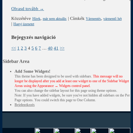
Olvasd tovább →
Közzétéve
,
|
Címkék
,
Hírek
már nem aktuális
Vármentés
vármentő hét
|
Hagyj üzenetet
Bejegyzés navigáció
<<
1
2
3
4
5
6
7
…
40
41
>>
Sidebar Area
Add Some Widgets!
This theme has been designed to be used with sidebars.
This message will no
longer be displayed after you add at least one widget to one of the Sidebar Widget
Areas using the Appearance → Widgets control panel.
You can also change the sidebar layout for this page using theme options.
Note: If you have added widgets, be sure you've not hidden all sidebars on the Per
Page options. You could switch this page to One Column.
Bejelentkezés