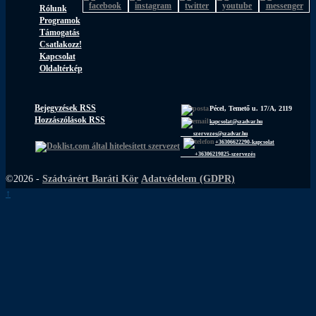
Rólunk
Programok
Támogatás
Csatlakozz!
Kapcsolat
Oldaltérkép
Bejegyzések RSS
Pécel, Temető u. 17/A, 2119
Hozzászólások RSS
kapcsolat@szadvar.hu
szervezes@szadvar.hu
+36306622290-kapcsolat
+36306219825-szervezés
©2026 -
Szádvárért Baráti Kör
Adatvédelem (GDPR)
↑