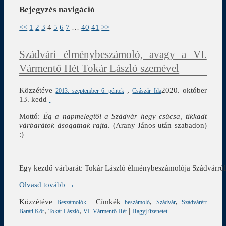
Bejegyzés navigáció
<<
1
2
3
4
5
6
7
…
40
41
>>
Szádvári élménybeszámoló, avagy a VI.
Vármentő Hét Tokár László szemével
Közzétéve
,
2020. október
2013. szeptember 6. péntek
Császár Ida
13. kedd
Mottó:
Ég a napmelegtől a Szádvár hegy csúcsa, tikkadt
várbarátok ásogatnak rajta
. (Arany János után szabadon)
:)
Egy kezdő várbarát: Tokár László élménybeszámolója Szádvárró
Olvasd tovább →
Közzétéve
|
Címkék
,
,
Beszámolók
beszámoló
Szádvár
Szádvárért
,
,
|
Baráti Kör
Tokár László
VI. Vármentő Hét
Hagyj üzenetet