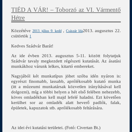
TIÉD A VÁR! – Toborzó az VI. Vármentő
Hétre
Közzétéve
,
2013. augusztus 22.
2013. július 9. kedd
Császár Ida
csütörtök
1
Kedves Szádvár Barát!
Az ide évben 2013. augusztus 5-11. között folytatjuk
Szádvár tavaly megkezdett régészeti kutatását. Az ásatási
munkákhoz várunk lelkes, kitartó embereket.
Nagyjából két munkatípus jöhet szóba idén nyáron is:
egyrészt finomabb, lassabb, aprólékosabb kutató munka
(itt a múzeumi munkatársak közvetlen irányításával kell
dolgozni), míg a többi helyen a hét első felében nehezebb,
köves omladékban kell majd lefelé haladni. Ezt követően
kerülhet sor az omladék alatt heverő padlók, falak,
épületek, kapuzatok stb. aprólékosabb feltárására.
Az idei évi kutatási területei. (Fotó: Civertan Bt.)