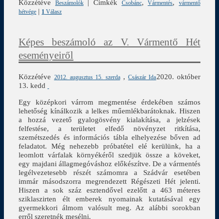
Közzétéve
|
Címkék
,
,
Beszámolók
Csobánc
Vármentés
vármentő
|
hétvége
1
Válasz
Képes beszámoló az V. Vármentő Hét
eseményeiről
Közzétéve
,
2020. október
2012. augusztus 15. szerda
Császár Ida
13. kedd
Egy középkori várrom megmentése érdekében számos
lehetőség kínálkozik a lelkes műemlékbarátoknak. Hiszen
a hozzá vezető gyalogösvény kialakítása, a jelzések
felfestése, a területet elfedő növényzet ritkítása,
szemétszedés és információs tábla elhelyezése bőven ad
feladatot. Még nehezebb próbatétel elé kerülünk, ha a
leomlott várfalak környékéről szedjük össze a köveket,
egy majdani állagmegóváshoz előkészítve. De a vármentés
legélvezetesebb részét számomra a Szádvár esetében
immár másodszorra megrendezett Régészeti Hét jelenti.
Hiszen a sok száz esztendővel ezelőtt a 463 méteres
sziklaszirten élt emberek nyomainak kutatásával egy
gyermekkori álmom valósult meg. Az alábbi sorokban
erről szeretnék mesélni.