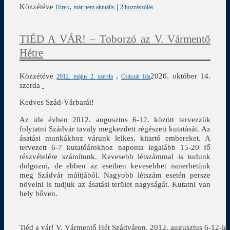
Közzétéve
,
|
Hírek
már nem aktuális
2
hozzászólás
TIÉD A VÁR! – Toborzó az V. Vármentő
Hétre
Közzétéve
,
2020. október 14.
2012. május 2. szerda
Császár Ida
szerda
Kedves Szád-Várbarát!
Az ide évben 2012. augusztus 6-12. között tervezzük
folytatni Szádvár tavaly megkezdett régészeti kutatását. Az
ásatási munkákhoz várunk lelkes, kitartó embereket. A
tervezett 6-7 kutatóárokhoz naponta legalább 15-20 fő
részvételére számítunk. Kevesebb létszámmal is tudunk
dolgozni, de ebben az esetben kevesebbet ismerhetünk
meg Szádvár múltjából. Nagyobb létszám esetén persze
növelni is tudjuk az ásatási terület nagyságát. Kutatni van
hely bőven.
Tiéd a vár! V. Vármentő Hét Szádváron, 2012. augusztus 6-12-ig