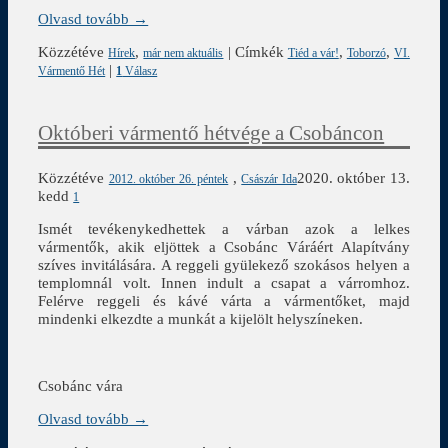
Olvasd tovább →
Közzétéve
,
|
Címkék
,
,
Hírek
már nem aktuális
Tiéd a vár!
Toborzó
VI.
|
Vármentő Hét
1
Válasz
Októberi vármentő hétvége a Csobáncon
Közzétéve
,
2020. október 13.
2012. október 26. péntek
Császár Ida
kedd
1
Ismét tevékenykedhettek a várban azok a lelkes
vármentők, akik eljöttek a Csobánc Váráért Alapítvány
szíves invitálására. A reggeli gyülekező szokásos helyen a
templomnál volt. Innen indult a csapat a várromhoz.
Felérve reggeli és kávé várta a vármentőket, majd
mindenki elkezdte a munkát a kijelölt helyszíneken.
Csobánc vára
Olvasd tovább →