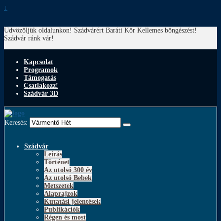
↓
Üdvözöljük oldalunkon! Szádvárért Baráti Kör
Kellemes böngészést!
Szádvár ránk vár!
Kapcsolat
Programok
Támogatás
Csatlakozz!
Szádvár 3D
Keresés:
Szádvár
Leírás
Történet
Az utolsó 300 év
Az utolsó Bebek
Metszetek
Alaprajzok
Kutatási jelentések
Publikációk
Régen és most