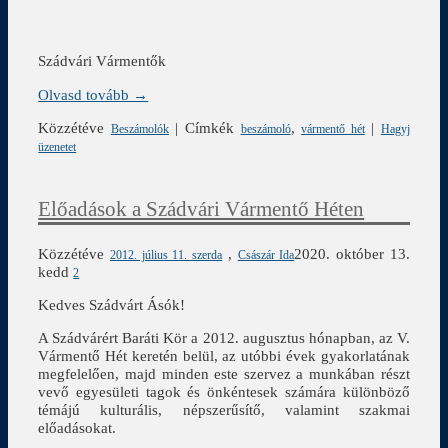
Szádvári Vármentők
Olvasd tovább →
Közzétéve
|
Címkék
,
|
Beszámolók
beszámoló
vármentő hét
Hagyj
üzenetet
Előadások a Szádvári Vármentő Héten
Közzétéve
,
2020. október 13.
2012. július 11. szerda
Császár Ida
kedd
2
Kedves Szádvárt Ásók!
A Szádvárért Baráti Kör a 2012. augusztus hónapban, az V.
Vármentő Hét keretén belül, az utóbbi évek gyakorlatának
megfelelően, majd minden este szervez a munkában részt
vevő egyesületi tagok és önkéntesek számára különböző
témájú kulturális, népszerűsítő, valamint szakmai
előadásokat.