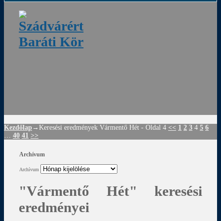
ádvár
d
!
Kezdőlap
→Keresési eredmények
Vármentő Hét
- Oldal 4
<<
1
2
3
4
5
6
…
40
41
>>
Archívum
Archívum
"Vármentő Hét"
keresési
eredményei