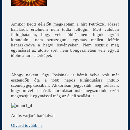
Amikor kedd délelőtt megkaptam a hírt Petróczki József
haláláról, értelmem nem tudta felfogni. Mert valóban
felfoghatatlan, hogy vele többé nem fogok együtt
kirándulni, nem szuszogunk egymás mellett felfelé
kapaszkodva a hegyi ösvényeken. Nem osztjuk meg
egymással az utolsó sört, nem böngészhetem vele együtt
többé a turistatérképet.
Ahogy nekem, úgy Jóskának is bérelt helye volt már
esztendők óta a több napos kirándulásra induló
személygépkocsiban. Akkoriban jegyeztük meg tréfásan,
hogy mivel a másik horkolását már megszoktuk, ezért
megosztjuk egymással még az éjjeli szállást is.
Autós várjáró barátaival
Olvasd tovább →