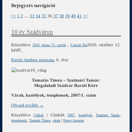
Bejegyzés navigáció
<<
1
2
…
33
34
35
36
37
38
39
40
41
>>
10 év Szádváron
Közzétéve
,
2020. október 12.
2016. június 15. szerda
Császár Ida
hétfő
Kenéz Andrea sorozata
, 6. rész
Tomatás Tímea – Szatmári Tamás:
Megalakult Szádvár Baráti Köre
Várak, kastélyok, templomok, 2007/1. szám
Olvasd tovább →
Közzétéve
|
Címkék
,
,
,
Cikkek
2007
kastélyok
Szatmári Tamás
,
,
|
templomok
Tomatás Tímea
várak
Hagyj üzenetet