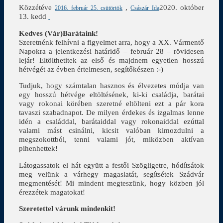
Közzétéve
,
2020. október
2016. február 25. csütörtök
Császár Ida
13. kedd
Kedves (Vár)Barátaink!
Szeretnénk felhívni a figyelmet arra, hogy a XX. Vármentő
Napokra a jelentkezési határidő – február 28 – rövidesen
lejár! Eltölthetitek az első és majdnem egyetlen hosszú
hétvégét az évben értelmesen, segítőkészen :-)
Tudjuk, hogy számtalan hasznos és élvezetes módja van
egy hosszú hétvége eltöltésének, ki-ki családja, barátai
vagy rokonai körében szeretné eltölteni ezt a pár kora
tavaszi szabadnapot. De milyen érdekes és izgalmas lenne
idén a családdal, barátaiddal vagy rokonaiddal ezúttal
valami mást csinálni, kicsit valóban kimozdulni a
megszokottból, tenni valami jót, miközben aktívan
pihenhettek!
Látogassatok el hát együtt a festői Szögligetre, hódítsátok
meg velünk a várhegy magaslatát, segítsétek Szádvár
megmentését! Mi mindent megteszünk, hogy közben jól
érezzétek magatokat!
Szeretettel várunk mindenkit!