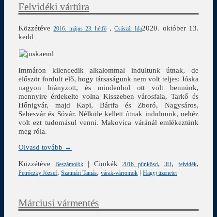
Felvidéki vártúra
Közzétéve
,
2020. október 13.
2016. május 23. hétfő
Császár Ida
kedd
Immáron kilencedik alkalommal indultunk útnak, de
először fordult elő, hogy társaságunk nem volt teljes: Jóska
nagyon hiányzott, és mindenhol ott volt bennünk,
mennyire érdekelte volna Kisszeben városfala, Tarkő és
Hőnigvár, majd Kapi, Bártfa és Zboró, Nagysáros,
Sebesvár és Sóvár. Nélküle kellett útnak indulnunk, nehéz
volt ezt tudomásul venni. Makovica váránál emlékeztünk
meg róla.
Olvasd tovább →
Közzétéve
|
Címkék
,
,
,
Beszámolók
2016 pünkösd
3D
felvidék
,
,
|
Petróczky József
Szatmári Tamás
várak-várromok
Hagyj üzenetet
Márciusi vármentés