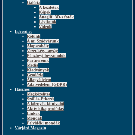
Galéria
A kezdetek
Képek
Anaglif, 3D-s fotók
Légifotók
Videók
Egyesület
Rólunk
A mi Szádvárunk
Alapszabály
Vezetőség, tagság
Pénzügyi beszámolók
Partnereink
Média
Kiadványok
Geodézia
Állagvédelem
Adatvédelem (GDPR)
Hasznos
Megközelítés
Szállás-Étkezés
A környék látnivalói
Aktív kikapcsolódás
Linkek
Mondák
Felvidéki mondák
Várjáró Magazin