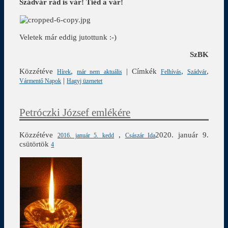
Szádvár rád is vár! Tiéd a vár!
Veletek már eddig jutottunk :-)
SzBK
Közzétéve
,
|
Címkék
,
,
Hírek
már nem aktuális
Felhívás
Szádvár
|
Vármentő Napok
Hagyj üzenetet
Petróczki József emlékére
Közzétéve
,
2020. január 9.
2016. január 5. kedd
Császár Ida
csütörtök
4