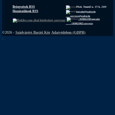
Bejegyzések RSS
Pécel, Temető u. 17/A, 2119
Hozzászólások RSS
kapcsolat@szadvar.hu
szervezes@szadvar.hu
+36306622290-kapcsolat
+36306219825-szervezés
©2026 -
Szádvárért Baráti Kör
Adatvédelem (GDPR)
↑