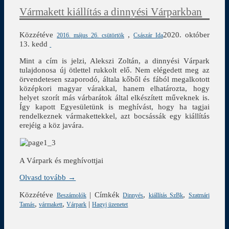
Vármakett kiállítás a dinnyési Várparkban
Közzétéve
,
2020. október
2016. május 26. csütörtök
Császár Ida
13. kedd
Mint a cím is jelzi, Alekszi Zoltán, a dinnyési Várpark
tulajdonosa új ötlettel rukkolt elő. Nem elégedett meg az
örvendetesen szaporodó, általa kőből és fából megalkotott
középkori magyar várakkal, hanem elhatározta, hogy
helyet szorít más várbarátok által elkészített műveknek is.
Így kapott Egyesületünk is meghívást, hogy ha tagjai
rendelkeznek vármakettekkel, azt bocsássák egy kiállítás
erejéig a köz javára.
A Várpark és meghívottjai
Olvasd tovább →
Közzétéve
|
Címkék
,
,
Beszámolók
Dinnyés
kiállítás SzBk
Szatmári
,
,
|
Tamás
vármakett
Várpark
Hagyj üzenetet