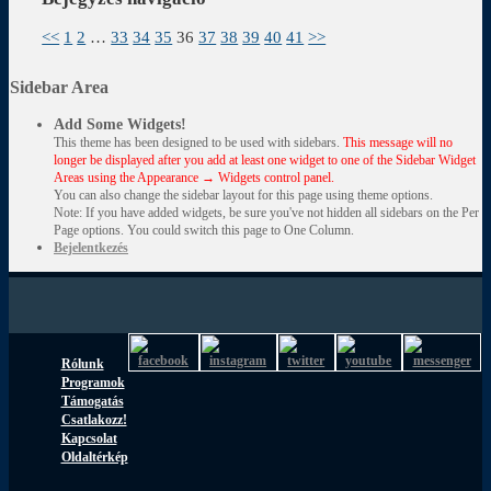
<<
1
2
…
33
34
35
36
37
38
39
40
41
>>
Sidebar Area
Add Some Widgets!
This theme has been designed to be used with sidebars.
This message will no
longer be displayed after you add at least one widget to one of the Sidebar Widget
Areas using the Appearance → Widgets control panel.
You can also change the sidebar layout for this page using theme options.
Note: If you have added widgets, be sure you've not hidden all sidebars on the Per
Page options. You could switch this page to One Column.
Bejelentkezés
Rólunk
Programok
Támogatás
Csatlakozz!
Kapcsolat
Oldaltérkép