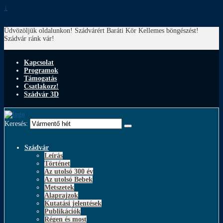
↓
Üdvözöljük oldalunkon! Szádvárért Baráti Kör
Kellemes böngészést!
Szádvár ránk vár!
Kapcsolat
Programok
Támogatás
Csatlakozz!
Szádvár 3D
Keresés:
Szádvár
Leírás
Történet
Az utolsó 300 év
Az utolsó Bebek
Metszetek
Alaprajzok
Kutatási jelentések
Publikációk
Régen és most