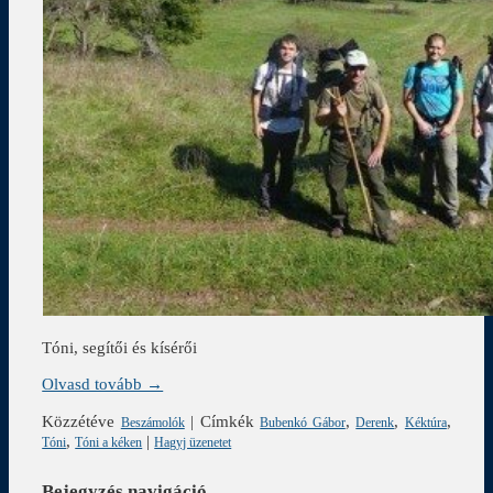
Tóni, segítői és kísérői
Olvasd tovább →
Közzétéve
|
Címkék
,
,
,
Beszámolók
Bubenkó Gábor
Derenk
Kéktúra
,
|
Tóni
Tóni a kéken
Hagyj üzenetet
Bejegyzés navigáció