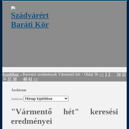
ádvár
d
!
Kezdőlap
→Keresési eredmények
Vármentő hét
- Oldal 36
<<
1
2
…
34
35
36
37
38
…
40
41
>>
Archívum
Archívum
"Vármentő hét"
keresési
eredményei