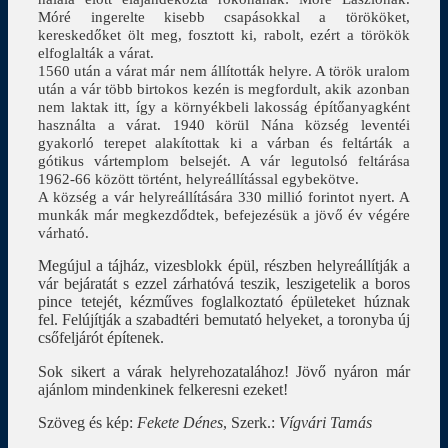
Móré ingerelte kisebb csapásokkal a törököket,
kereskedőket ölt meg, fosztott ki, rabolt, ezért a törökök
elfoglalták a várat.
1560 után a várat már nem állították helyre. A török uralom
után a vár több birtokos kezén is megfordult, akik azonban
nem laktak itt, így a környékbeli lakosság építőanyagként
használta a várat. 1940 körül Nána község leventéi
gyakorló terepet alakítottak ki a várban és feltárták a
gótikus vártemplom belsejét. A vár legutolsó feltárása
1962-66 között történt, helyreállítással egybekötve.
A község a vár helyreállítására 330 millió forintot nyert. A
munkák már megkezdődtek, befejezésük a jövő év végére
várható.
Megújul a tájház, vizesblokk épül, részben helyreállítják a
vár bejáratát s ezzel zárhatóvá teszik, leszigetelik a boros
pince tetejét, kézműves foglalkoztató épületeket húznak
fel. Felújítják a szabadtéri bemutató helyeket, a toronyba új
csőfeljárót építenek.
Sok sikert a várak helyrehozatalához! Jövő nyáron már
ajánlom mindenkinek felkeresni ezeket!
Szöveg és kép:
Fekete Dénes
, Szerk.:
Vígvári Tamás