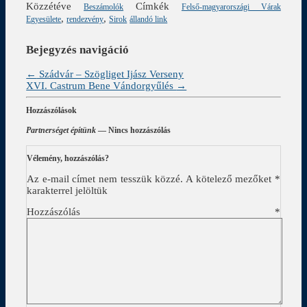
Közzétéve
Címkék
Beszámolók
Felső-magyarországi Várak
,
,
Egyesülete
rendezvény
Sirok
állandó link
Bejegyzés navigáció
←
Szádvár – Szögliget Ijász Verseny
XVI. Castrum Bene Vándorgyűlés
→
Hozzászólások
Partnerséget építünk
— Nincs hozzászólás
Vélemény, hozzászólás?
Az e-mail címet nem tesszük közzé.
A kötelező mezőket
*
karakterrel jelöltük
Hozzászólás
*