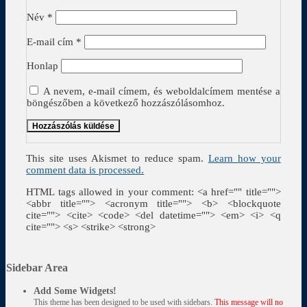
Név
*
E-mail cím
*
Honlap
A nevem, e-mail címem, és weboldalcímem mentése a
böngészőben a következő hozzászólásomhoz.
This site uses Akismet to reduce spam.
Learn how your
comment data is processed.
HTML tags allowed in your comment: <a href="" title="">
<abbr title=""> <acronym title=""> <b> <blockquote
cite=""> <cite> <code> <del datetime=""> <em> <i> <q
cite=""> <s> <strike> <strong>
Sidebar Area
Add Some Widgets!
This theme has been designed to be used with sidebars.
This message will no