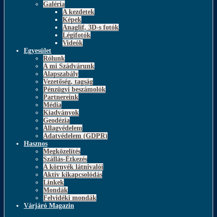
Galéria
A kezdetek
Képek
Anaglif, 3D-s fotók
Légifotók
Videók
Egyesület
Rólunk
A mi Szádvárunk
Alapszabály
Vezetőség, tagság
Pénzügyi beszámolók
Partnereink
Média
Kiadványok
Geodézia
Állagvédelem
Adatvédelem (GDPR)
Hasznos
Megközelítés
Szállás-Étkezés
A környék látnivalói
Aktív kikapcsolódás
Linkek
Mondák
Felvidéki mondák
Várjáró Magazin