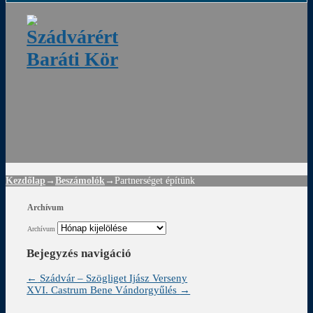
ádvár
d
!
Kezdőlap
→
Beszámolók
→
Partnerséget építünk
Archívum
Archívum
Bejegyzés navigáció
←
Szádvár – Szögliget Ijász Verseny
XVI. Castrum Bene Vándorgyűlés
→