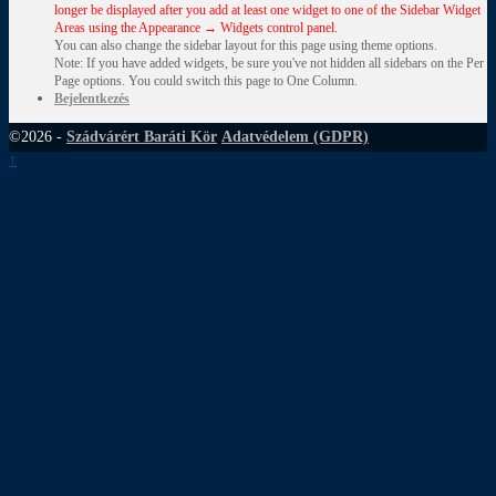
longer be displayed after you add at least one widget to one of the Sidebar Widget
Areas using the Appearance → Widgets control panel.
You can also change the sidebar layout for this page using theme options.
Note: If you have added widgets, be sure you've not hidden all sidebars on the Per
Page options. You could switch this page to One Column.
Bejelentkezés
©2026 -
Szádvárért Baráti Kör
Adatvédelem (GDPR)
↑