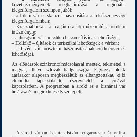
következményeinek meghatározása a regionális
idegenforgalom szempontjából;
– a lublói vár és skanzen hasznosítása a felső-szepességi
idegenforgalomban;
– Krasznahorka – a magán családi múzeumtól a modern
intézményig;
– a diósgyőri vár turisztikai hasznosításának lehetőségei;
– Hollókő – újítások és turisztikai lehetőségek a várban;
– a füzéri vár turisztikai hasznosításának eredményei és
lehetőségei.
Az előadások szinkrontolmácsolással mentek, tekintettel a
magyar, illetve szlovák hallgatóságra. Egy-egy blokk
zárásakor alaposan megbeszéltük az elhangzottakat, ki-ki
elmondta tapasztalatait, észrevételeit a témával
kapcsolatban. A programban a siroki és a kisnánai vár
bejárása és megtekintése is szerepelt.
A siroki várban Lakatos István polgármester úr volt a