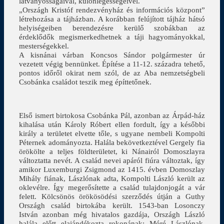
látványosságaival, különlegességeivel.
„Országh Kristóf rendezvényház és információs központ”
létrehozása a tájházban. A korábban felújított tájház hátsó
helyiségeiben berendezésre kerülő szobákban az
érdeklődők megismerkedhetnek a táji hagyományokkal,
mesterségekkel.
A kisnánai várban Koncsos Sándor polgármester úr
vezetett végig bennünket. Építése a 11-12. századra tehető,
pontos időről okirat nem szól, de az Aba nemzetségbeli
Csobánka családot teszik meg építtetőnek.
Első ismert birtokosa Csobánka Pál, azonban az Árpád-ház
kihalása után Károly Róbert ellen fordult, így a későbbi
király a területet elvette tőle, s ugyane nembeli Kompolti
Péternek adományozta. Halála bekövetkeztével Gergely fia
örökölte a teljes földterületet, ki Nánairól Domoszlayra
változtatta nevét. A család nevei apáról fiúra változtak, így
amikor Luxemburgi Zsigmond az 1415. évben Domoszlay
Mihály fiának, Lászlónak adta, Kompolti László került az
oklevélre. Így megerősítette a család tulajdonjogát a vár
felett. Kölcsönös örökösödési szerződés útján a Guthy
Országh család birtokába került. 1543-ban Losonczy
István azonban még hivatalos gazdája, Országh László
halála előtt elajándékozta rokonának: Móré Lászlónak.