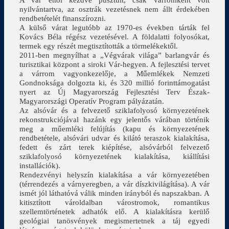
nyilvántartva, az osztrák vezetésnek nem állt érdekében
rendbetételét finanszírozni.
A külső várat legutóbb az 1970-es években tárták fel
Kovács Béla régész vezetésével. A földalatti folyosókat,
termek egy részét megtisztították a törmelékektől.
2011-ben megnyílhat a „Végvárak világa” barlangvár és
turisztikai központ a siroki Vár-hegyen. A fejlesztési tervet
a várrom vagyonkezelője, a Műemlékek Nemzeti
Gondnoksága dolgozta ki, és 320 millió forinttámogatást
nyert az Új Magyarország Fejlesztési Terv Észak-
Magyarországi Operatív Program pályázatán.
Az alsóvár és a felvezető sziklafolyosó környezetének
rekonstrukciójával hazánk egy jelentős várában történik
meg a műemléki felújítás (kapu és környezetének
rendbetétele, alsóvári udvar és kilátó teraszok kialakítása,
fedett és zárt terek kiépítése, alsóvárból felvezető
sziklafolyosó környezetének kialakítása, kiállítási
installációk).
Rendezvényi helyszín kialakítása a vár környezetében
(térrendezés a várnyeregben, a vár díszkivilágítása). A vár
ismét jól láthatóvá válik minden irányból és napszakban. A
kitisztított vároldalban várostromok, romantikus
szellemtörténetek adhatók elő. A kialakításra kerülő
geológiai tanösvények megismertetnek a táj egyedi