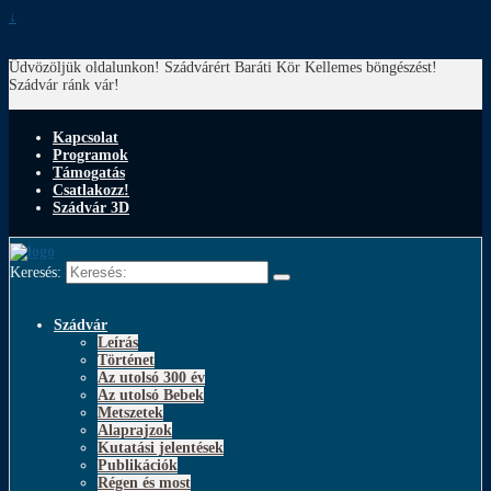
↓
Üdvözöljük oldalunkon! Szádvárért Baráti Kör
Kellemes böngészést!
Szádvár ránk vár!
Kapcsolat
Programok
Támogatás
Csatlakozz!
Szádvár 3D
Keresés:
Szádvár
Leírás
Történet
Az utolsó 300 év
Az utolsó Bebek
Metszetek
Alaprajzok
Kutatási jelentések
Publikációk
Régen és most