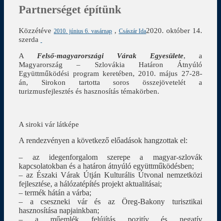
Partnerséget építünk
Közzétéve
,
2020. október 14.
2010. június 6. vasárnap
Császár Ida
szerda
A
Felső-magyarországi Várak Egyesülete
, a
Magyarország – Szlovákia Határon Átnyúló
Együttműködési program keretében, 2010. május 27-28-
án, Sirokon tartotta soros összejövetelét a
turizmusfejlesztés és hasznosítás témakörben.
A siroki vár látképe
A rendezvényen a következő előadások hangzottak el:
– az idegenforgalom szerepe a magyar-szlovák
kapcsolatokban és a határon átnyúló együttműködésben;
– az Északi Várak Útján Kulturális Útvonal nemzetközi
fejlesztése, a hálózatépítés projekt aktualitásai;
– termék hátán a várba;
– a cseszneki vár és az Öreg-Bakony turisztikai
hasznosítása napjainkban;
– a műemlék felújítás pozitív és negatív