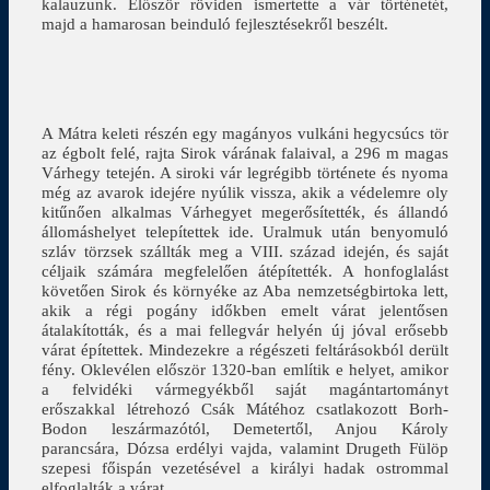
kalauzunk. Először röviden ismertette a vár történetét,
majd a hamarosan beinduló fejlesztésekről beszélt.
A Mátra keleti részén egy magányos vulkáni hegycsúcs tör
az égbolt felé, rajta Sirok várának falaival, a 296 m magas
Várhegy tetején. A siroki vár legrégibb története és nyoma
még az avarok idejére nyúlik vissza, akik a védelemre oly
kitűnően alkalmas Várhegyet megerősítették, és állandó
állomáshelyet telepítettek ide. Uralmuk után benyomuló
szláv törzsek szállták meg a VIII. század idején, és saját
céljaik számára megfelelően átépítették. A honfoglalást
követően Sirok és környéke az Aba nemzetségbirtoka lett,
akik a régi pogány időkben emelt várat jelentősen
átalakították, és a mai fellegvár helyén új jóval erősebb
várat építettek. Mindezekre a régészeti feltárásokból derült
fény. Oklevélen először 1320-ban említik e helyet, amikor
a felvidéki vármegyékből saját magántartományt
erőszakkal létrehozó Csák Mátéhoz csatlakozott Borh-
Bodon leszármazótól, Demetertől, Anjou Károly
parancsára, Dózsa erdélyi vajda, valamint Drugeth Fülöp
szepesi főispán vezetésével a királyi hadak ostrommal
elfoglalták a várat.