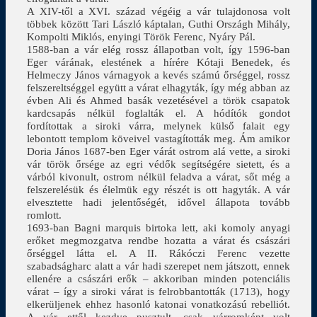
A XIV-től a XVI. század végéig a vár tulajdonosa volt
többek között Tari László káptalan, Guthi Országh Mihály,
Kompolti Miklós, enyingi Török Ferenc, Nyáry Pál.
1588-ban a vár elég rossz állapotban volt, így 1596-ban
Eger várának, elestének a hírére Kótaji Benedek, és
Helmeczy János várnagyok a kevés számú őrséggel, rossz
felszereltséggel együtt a várat elhagyták, így még abban az
évben Ali és Ahmed basák vezetésével a török csapatok
kardcsapás nélkül foglalták el. A hódítók gondot
fordítottak a siroki várra, melynek külső falait egy
lebontott templom köveivel vastagították meg. Ám amikor
Doria János 1687-ben Eger várát ostrom alá vette, a siroki
vár török őrsége az egri védők segítségére sietett, és a
várból kivonult, ostrom nélkül feladva a várat, sőt még a
felszerelésük és élelmük egy részét is ott hagyták. A vár
elvesztette hadi jelentőségét, idővel állapota tovább
romlott.
1693-ban Bagni marquis birtoka lett, aki komoly anyagi
erőket megmozgatva rendbe hozatta a várat és császári
őrséggel látta el. A II. Rákóczi Ferenc vezette
szabadságharc alatt a vár hadi szerepet nem játszott, ennek
ellenére a császári erők – akkoriban minden potenciális
várat – így a siroki várat is felrobbantották (1713), hogy
elkerüljenek ehhez hasonló katonai vonatkozású rebelliót.
A vár ettől kezdve pusztult, csak várromként volt